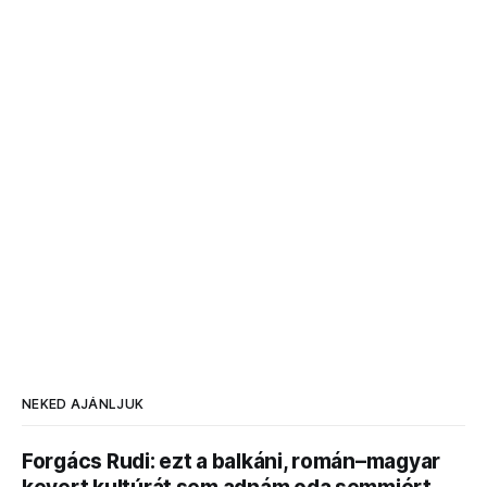
NEKED AJÁNLJUK
Forgács Rudi: ezt a balkáni, román–magyar