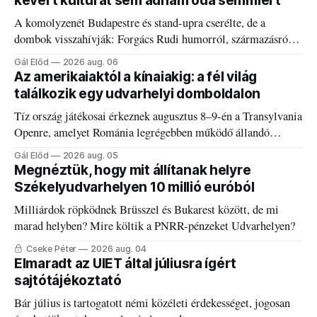
kevert kultúrát sem adnám oda semmiért
A komolyzenét Budapestre és stand-upra cserélte, de a
dombok visszahívják: Forgács Rudi humorról, származásról
és határokról.
Gál Előd
2026 aug. 06
Az amerikaiaktól a kínaiakig: a fél világ
találkozik egy udvarhelyi domboldalon
Tíz ország játékosai érkeznek augusztus 8–9-én a Transylvania
Openre, amelyet Románia legrégebben működő állandó
discgolfpályáján rendeznek meg.
Gál Előd
2026 aug. 05
Megnéztük, hogy mit állítanak helyre
Székelyudvarhelyen 10 millió euróból
Milliárdok röpködnek Brüsszel és Bukarest között, de mi
marad helyben? Mire költik a PNRR-pénzeket Udvarhelyen?
Cseke Péter
2026 aug. 04
Elmaradt az UIET által júliusra ígért
sajtótájékoztató
Bár július is tartogatott némi közéleti érdekességet, jogosan