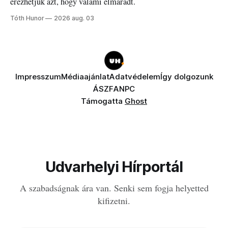
érezhetjük azt, hogy valami elmaradt.
Tóth Hunor
2026 aug. 03
Impresszum
Médiaajánlat
Adatvédelem
Így dolgozunk
ÁSZF
ANPC
Támogatta
Ghost
Udvarhelyi Hírportál
A szabadságnak ára van. Senki sem fogja helyetted
kifizetni.