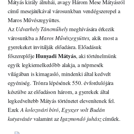
Mátyás király álruhái, avagy Három Mese Mátyásról
című mesejátékával városunkban vendégszerepel a
Maros Művészegyüttes.
Az
Udvarhely Táncműhely
meghívására érkezik
városunkba a
Maros Művészegyüttes
, akik most a
gyerekeket invitálják előadásra. Előadásuk
Hunyadi Mátyás
főszereplője
, aki történelmünk
egyik legkiemelkedőbb alakja, a népmesék
világában is kimagasló, mindenki által kedvelt
egyéniség. Trónra lépésének 550. évfordulójára
készülve az előadáson három, a gyerekek által
legkedveltebb Mátyás történetet elevenítenek fel.
Ezek
A kolozsvári bíró
,
Egyszer volt Budán
kutyavásár
valamint az
Igazmondó juhász
címűek.