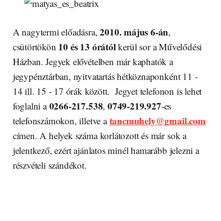
2010. május 6-án
A nagytermi előadásra,
,
10 és 13 órától
csütörtökön
kerül sor a Művelődési
Házban. Jegyek elővételben már kaphatók a
jegypénztárban, nyitvatartás hétköznaponként 11 -
14 ill. 15 - 17 órák között. Jegyet telefonon is lehet
0266-217.538
0749-219.927
foglalni a
,
-es
tancmuhely@gmail.com
telefonszámokon, illetve a
címen. A helyek száma korlátozott és már sok a
jelentkező, ezért ajánlatos minél hamarább jelezni a
részvételi szándékot.