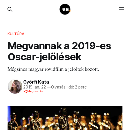
KULTÚRA
Megvannak a 2019-es
Oscar-jelölések
Mégsincs magyar rövidfilm a jelöltek között.
Győrfi Kata
2019 jan. 22
—
Olvasási idő: 2 perc
Megosztás