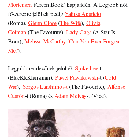
Mortensen
(Green Book) kapja idén. A Legjobb női
főszerepre jelöltek pedig
Yalitza Aparicio
(Roma),
Glenn Close
(
The Wife
),
Olivia
Colman
(The Favourite),
Lady Gaga
(A Star Is
Born),
Melissa McCarthy
(
Can You Ever Forgive
Me?
).
Legjobb rendezőnek jelölték
Spike Lee
-t
(BlacKkKlansman),
Pawel Pawlikowski
-t (
Cold
War
),
Yorgos Lanthimos-t
(The Favourite),
Alfonso
Cuarón
-t (Roma) és
Adam McKay
-t (Vice).