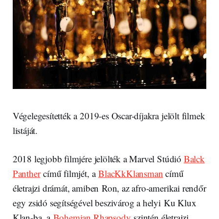
Végelegesítették a 2019-es Oscar-díjakra jelölt filmek
listáját.
2018 legjobb filmjére jelölték a Marvel Stúdió
Balck
Panther
című filmjét, a
BlacKkKlansman
című
életrajzi drámát, amiben Ron, az afro-amerikai rendőr
egy zsidó segítségével beszivárog a helyi Ku Klux
Klan-ba, a
Bohemian Rhapsody
szintén életrajzi