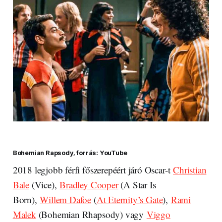
Bohemian Rapsody, forrás: YouTube
2018 legjobb férfi főszerepéért járó Oscar-t
Christian
Bale
(Vice),
Bradley Cooper
(A Star Is
Born),
Willem Dafoe
(
At Eternity’s Gate
),
Rami
Malek
(Bohemian Rhapsody) vagy
Viggo