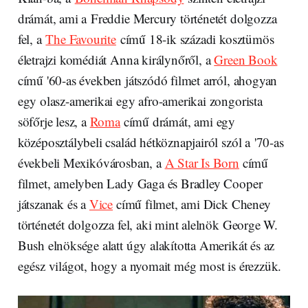
drámát, ami a Freddie Mercury történetét dolgozza
fel, a
The Favourite
című 18-ik századi kosztümös
életrajzi komédiát Anna királynőről, a
Green Book
című '60-as években játszódó filmet arról, ahogyan
egy olasz-amerikai egy afro-amerikai zongorista
söfőrje lesz, a
Roma
című drámát, ami egy
középosztálybeli család hétköznapjairól szól a '70-as
évekbeli Mexikóvárosban, a
A Star Is Born
című
filmet, amelyben Lady Gaga és Bradley Cooper
játszanak és a
Vice
című filmet, ami Dick Cheney
történetét dolgozza fel, aki mint alelnök George W.
Bush elnöksége alatt úgy alakította Amerikát és az
egész világot, hogy a nyomait még most is érezzük.