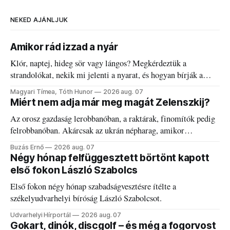
NEKED AJÁNLJUK
Amikor rád izzad a nyár
Klór, naptej, hideg sör vagy lángos? Megkérdeztük a
strandolókat, nekik mi jelenti a nyarat, és hogyan bírják a
kánikulát.
Magyari Tímea, Tóth Hunor
2026 aug. 07
Miért nem adja már meg magát Zelenszkij?
Az orosz gazdaság lerobbanóban, a raktárak, finomítók pedig
felrobbanóban. Akárcsak az ukrán népharag, amikor
elégedetlen vezetőivel.
Buzás Ernő
2026 aug. 07
Négy hónap felfüggesztett börtönt kapott
első fokon László Szabolcs
Első fokon négy hónap szabadságvesztésre ítélte a
székelyudvarhelyi bíróság László Szabolcsot.
Udvarhelyi Hírportál
2026 aug. 07
Gokart, dinók, discgolf – és még a fogorvost