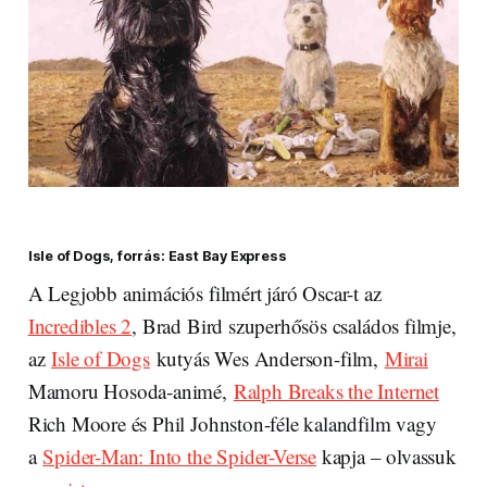
Isle of Dogs, forrás: East Bay Express
A Legjobb animációs filmért járó Oscar-t az
Incredibles 2
, Brad Bird szuperhősös családos filmje,
az
Isle of Dogs
kutyás Wes Anderson-film,
Mirai
Mamoru Hosoda-animé,
Ralph Breaks the Internet
Rich Moore és Phil Johnston-féle kalandfilm vagy
a
Spider-Man: Into the Spider-Verse
kapja – olvassuk