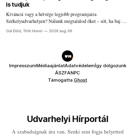
is tudjuk
Kíváncsi vagy a hétvége legjobb programjaira
Székelyudvarhelyen? Nálunk megtalálod őket – sőt, ha baj van
a fogaddal, a fogorvosi ügyeletet is!
Gál Előd, Tóth Hunor
2026 aug. 06
Impresszum
Médiaajánlat
Adatvédelem
Így dolgozunk
ÁSZF
ANPC
Támogatta
Ghost
Udvarhelyi Hírportál
A szabadságnak ára van. Senki sem fogja helyetted