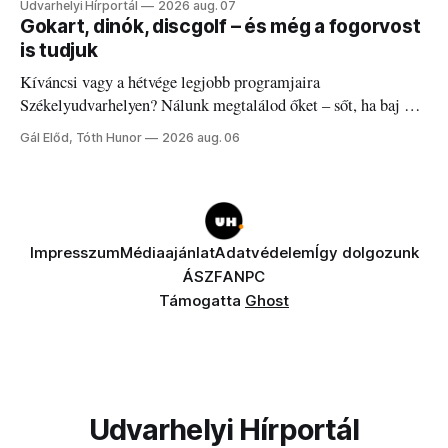
Udvarhelyi Hírportál
2026 aug. 07
Gokart, dinók, discgolf – és még a fogorvost
is tudjuk
Kíváncsi vagy a hétvége legjobb programjaira
Székelyudvarhelyen? Nálunk megtalálod őket – sőt, ha baj van
a fogaddal, a fogorvosi ügyeletet is!
Gál Előd, Tóth Hunor
2026 aug. 06
Impresszum
Médiaajánlat
Adatvédelem
Így dolgozunk
ÁSZF
ANPC
Támogatta
Ghost
Udvarhelyi Hírportál