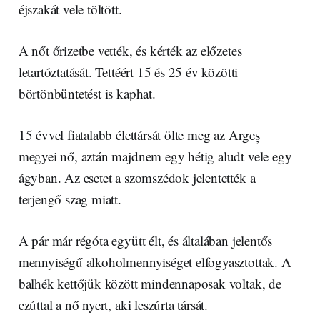
éjszakát vele töltött.
A nőt őrizetbe vették, és kérték az előzetes
letartóztatását. Tettéért 15 és 25 év közötti
börtönbüntetést is kaphat.
15 évvel fiatalabb élettársát ölte meg az Argeș
megyei nő, aztán majdnem egy hétig aludt vele egy
ágyban. Az esetet a szomszédok jelentették a
terjengő szag miatt.
A pár már régóta együtt élt, és általában jelentős
mennyiségű alkoholmennyiséget elfogyasztottak. A
balhék kettőjük között mindennaposak voltak, de
ezúttal a nő nyert, aki leszúrta társát.