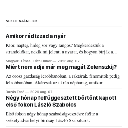
NEKED AJÁNLJUK
Amikor rád izzad a nyár
Klór, naptej, hideg sör vagy lángos? Megkérdeztük a
strandolókat, nekik mi jelenti a nyarat, és hogyan bírják a
kánikulát.
Magyari Tímea, Tóth Hunor
2026 aug. 07
Miért nem adja már meg magát Zelenszkij?
Az orosz gazdaság lerobbanóban, a raktárak, finomítók pedig
felrobbanóban. Akárcsak az ukrán népharag, amikor
elégedetlen vezetőivel.
Buzás Ernő
2026 aug. 07
Négy hónap felfüggesztett börtönt kapott
első fokon László Szabolcs
Első fokon négy hónap szabadságvesztésre ítélte a
székelyudvarhelyi bíróság László Szabolcsot.