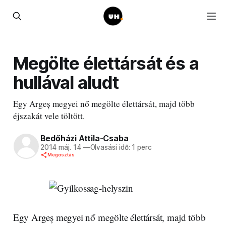
Megölte élettársát és a
hullával aludt
Egy Argeș megyei nő megölte élettársát, majd több
éjszakát vele töltött.
Bedőházi Attila-Csaba
2014 máj. 14
—
Olvasási idő: 1 perc
Megosztás
Egy Argeș megyei nő megölte élettársát, majd több