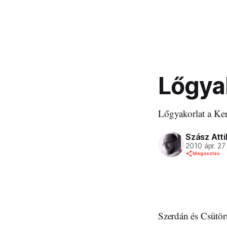
Lőgya
Lőgyakorlat a Ker
Szász Atti
2010 ápr. 27
Megosztás
Szerdán és Csütört