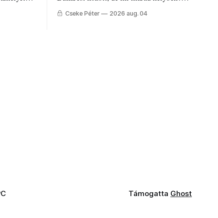
állandó
Mire költik a PNRR-pénzeket
Cseke Péter
2026 aug. 04
g.
Udvarhelyen?
PC
Támogatta
Ghost