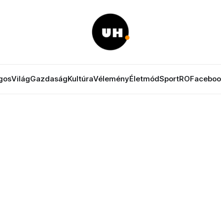
gos
Világ
Gazdaság
Kultúra
Vélemény
Életmód
Sport
RO
Faceboo