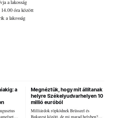
vja a lakosság
s 14.00 óra között
ik a lakosság
iakig: a
Megnéztük, hogy mit állítanak
helyre Székelyudvarhelyen 10
on
millió euróból
augusztus
Milliárdok röpködnek Brüsszel és
 amelyet
Bukarest között, de mi marad helyben?