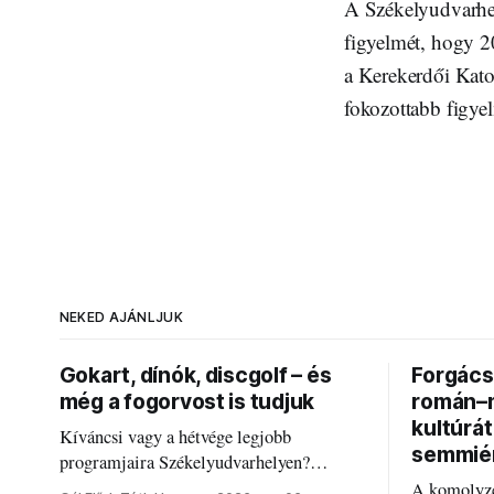
A Székelyudvarhely
figyelmét, hogy 2
a Kerekerdői Kato
fokozottabb figye
NEKED AJÁNLJUK
Gokart, dínók, discgolf – és
Forgács 
még a fogorvost is tudjuk
román–m
kultúrá
Kíváncsi vagy a hétvége legjobb
semmié
programjaira Székelyudvarhelyen?
Nálunk megtalálod őket – sőt, ha baj van a
A komolyze