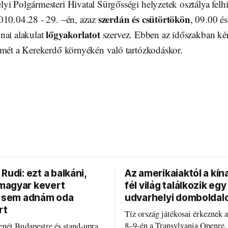
i Polgármesteri Hivatal Sürgősségi helyzetek osztálya felhí
szerdán és csütörtökön
010.04.28 - 29. –én, azaz
, 09.00 é
lőgyakorlatot
nai alakulat
szervez. Ebben az időszakban kér
lmét a Kerekerdő környékén való tartózkodáskor.
Rudi: ezt a balkáni,
Az amerikaiaktól a kína
agyar kevert
fél világ találkozik egy
t sem adnám oda
udvarhelyi domboldal
rt
Tíz ország játékosai érkeznek 
8–9-én a Transylvania Openre,
nét Budapestre és stand-upra