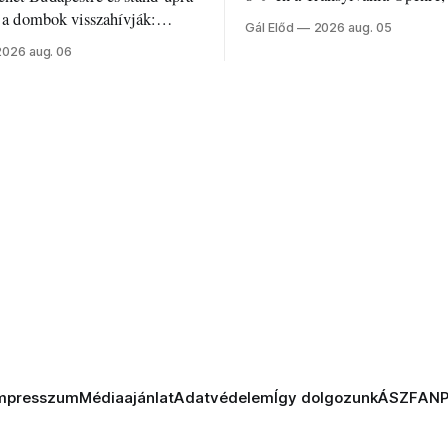
Románia legrégebben működő 
e a dombok visszahívják:
Gál Előd
2026 aug. 05
discgolfpályáján rendeznek me
di humorról, származásról és
2026 aug. 06
mpresszum
Médiaajánlat
Adatvédelem
Így dolgozunk
ÁSZF
AN