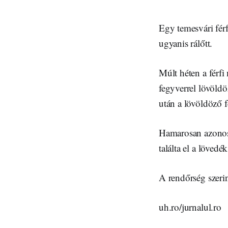
Egy temesvári férfi
ugyanis rálőtt.
Múlt héten a férfi
fegyverrel lövöldöz
után a lövöldöző fé
Hamarosan azonosít
találta el a lövedé
A rendőrség szerint
uh.ro/jurnalul.ro