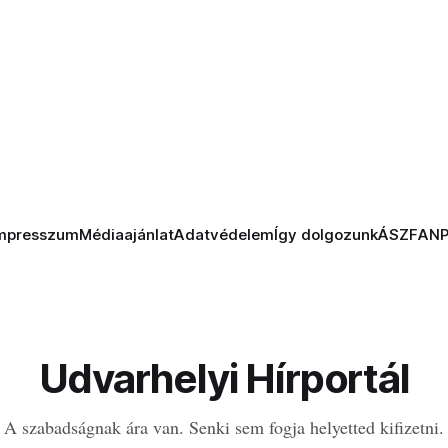
mpresszum
Médiaajánlat
Adatvédelem
Így dolgozunk
ÁSZF
AN
Udvarhelyi Hírportál
A szabadságnak ára van. Senki sem fogja helyetted kifizetni.