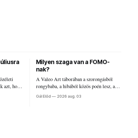
júliusra
Milyen szaga van a FOMO-
nak?
özéleti
A Valeo Art táborában a szorongásból
ük azt, hogy
rongybaba, a hibából közös poén lesz, a
régi diákszínjátszók pedig újra és újra
Gál Előd
2026 aug. 03
visszatalálnak egymáshoz.