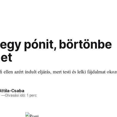
 egy pónit, börtönbe
het
i ellen azért indult eljárás, mert testi és lelki fájdalmat ok
Attila-Csaba
6
—
Olvasási idő: 1 perc