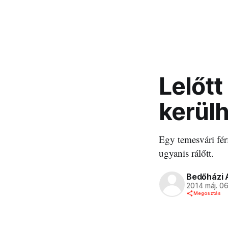
Lelőtt
kerül
Egy temesvári férf
ugyanis rálőtt.
Bedőházi 
2014 máj. 0
Megosztás