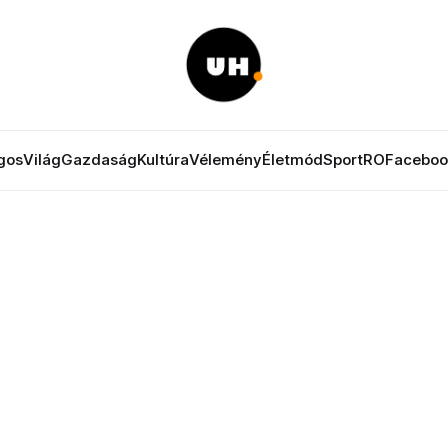
gos
Világ
Gazdaság
Kultúra
Vélemény
Életmód
Sport
RO
Faceboo