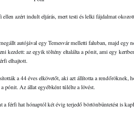
 ellen azért indult eljárás, mert testi és lelki fájdalmat okozo
 megállt autójával egy Temesvár melletti faluban, majd egy 
ni kezdett: az egyik töltény eltalálta a pónit, ami egy kertbe
rfi elhajtott.
ották a 44 éves elkövetőt, aki azt állította a rendőröknek, h
k a pónit. Az állat egyébként túlélte a lövést.
 a férfi hat hónaptól két évig terjedő börtönbüntetést is kapha