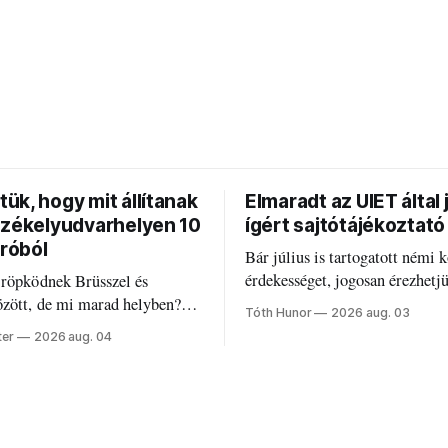
ük, hogy mit állítanak
Elmaradt az UIET által 
Székelyudvarhelyen 10
ígért sajtótájékoztató
uróból
Bár július is tartogatott némi k
érdekességet, jogosan érezhetj
 röpködnek Brüsszel és
valami elmaradt.
özött, de mi marad helyben?
Tóth Hunor
2026 aug. 03
k a PNRR-pénzeket
ter
2026 aug. 04
en?