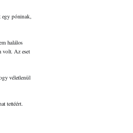
tt egy póninak,
nem halálos
n volt. Az eset
ogy véletlenül
t tettéért.