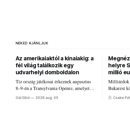
NEKED AJÁNLJUK
Az amerikaiaktól a kínaiakig: a
Megnézt
fél világ találkozik egy
helyre 
udvarhelyi domboldalon
millió e
Tíz ország játékosai érkeznek augusztus
Milliárdok
8–9-én a Transylvania Openre, amelyet
Bukarest k
Románia legrégebben működő állandó
Mire költi
Gál Előd
2026 aug. 05
Cseke Pé
discgolfpályáján rendeznek meg.
Udvarhely