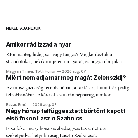
NEKED AJÁNLJUK
Amikor rád izzad a nyár
Klór, naptej, hideg sör vagy lángos? Megkérdeztük a
strandolókat, nekik mi jelenti a nyarat, és hogyan bírják a
kánikulát.
Magyari Tímea, Tóth Hunor
2026 aug. 07
Miért nem adja már meg magát Zelenszkij?
Az orosz gazdaság lerobbanóban, a raktárak, finomítók pedig
felrobbanóban. Akárcsak az ukrán népharag, amikor
elégedetlen vezetőivel.
Buzás Ernő
2026 aug. 07
Négy hónap felfüggesztett börtönt kapott
első fokon László Szabolcs
Első fokon négy hónap szabadságvesztésre ítélte a
székelyudvarhelyi bíróság László Szabolcsot.