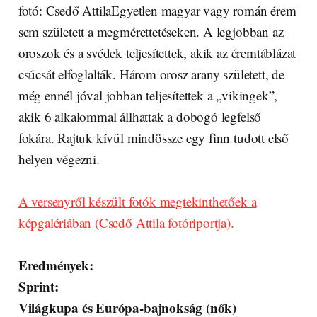
fotó: Csedő AttilaEgyetlen magyar vagy román érem
sem született a megmérettetéseken. A legjobban az
oroszok és a svédek teljesítettek, akik az éremtáblázat
csúcsát elfoglalták. Három orosz arany született, de
még ennél jóval jobban teljesítettek a „vikingek”,
akik 6 alkalommal állhattak a dobogó legfelső
fokára. Rajtuk kívül mindössze egy finn tudott első
helyen végezni.
A versenyről készült fotók megtekinthetőek a
képgalériában (Csedő Attila fotóriportja).
Eredmények:
Sprint:
Világkupa és Európa-bajnokság (nők)