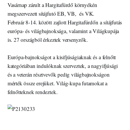
Vasárnap zárult a Hargitafürdő környékén
megszervezett sítájfutó EB, VB, és VK.
Február 8-14. között zajlott Hargitafürdőn a sítájfutás
európa- és világbajnoksága, valamint a Világkupája
is. 27 országból érkeztek versenyzők.
Európa-bajnokságot a kisifjúságiaknak és a felnőtt
kategóriában indulóknak szerveztek, a nagyifjúsági
és a veterán résztvevők pedig világbajnokságon
mérték össze erejüket. Világ-kupa futamokat a
felnőtteknek rendeztek.