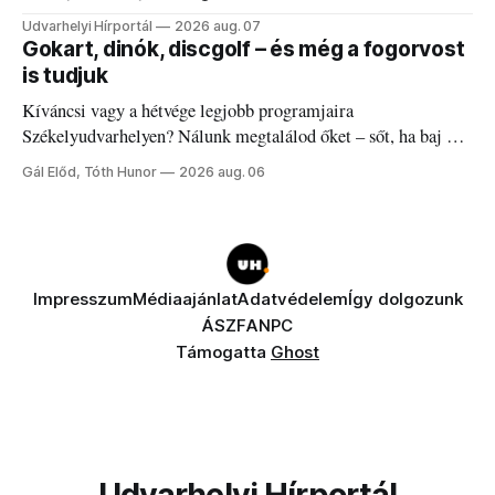
Udvarhelyi Hírportál
2026 aug. 07
Gokart, dinók, discgolf – és még a fogorvost
is tudjuk
Kíváncsi vagy a hétvége legjobb programjaira
Székelyudvarhelyen? Nálunk megtalálod őket – sőt, ha baj van
a fogaddal, a fogorvosi ügyeletet is!
Gál Előd, Tóth Hunor
2026 aug. 06
Impresszum
Médiaajánlat
Adatvédelem
Így dolgozunk
ÁSZF
ANPC
Támogatta
Ghost
Udvarhelyi Hírportál