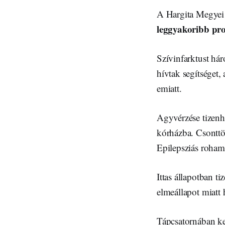
A Hargita Megyei M
leggyakoribb pr
Szívinfarktust há
hívtak segítséget,
emiatt.
Agyvérzése tizenh
kórházba. Csonttö
Epilepsziás roham 
Ittas állapotban t
elmeállapot miatt 
Tápcsatornában ke