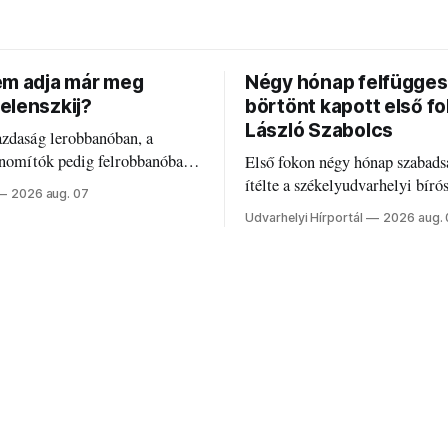
em adja már meg
Négy hónap felfügges
elenszkij?
börtönt kapott első f
László Szabolcs
azdaság lerobbanóban, a
inomítók pedig felrobbanóban.
Első fokon négy hónap szabads
z ukrán népharag, amikor
ítélte a székelyudvarhelyi bíró
2026 aug. 07
 vezetőivel.
Szabolcsot.
Udvarhelyi Hírportál
2026 aug.