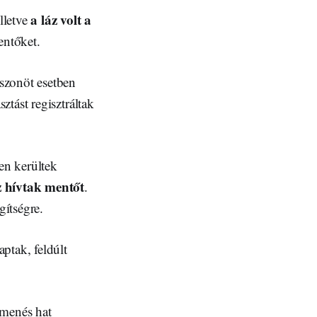
a láz volt a
lletve
entőket.
szonöt esetben
tást regisztráltak
en kerültek
z hívtak mentőt
.
gítségre.
ptak, feldúlt
smenés hat