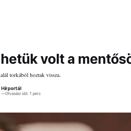
 hetük volt a mentő
lál torkából hoztak vissza.
 Hírportál
4
—
Olvasási idő: 1 perc