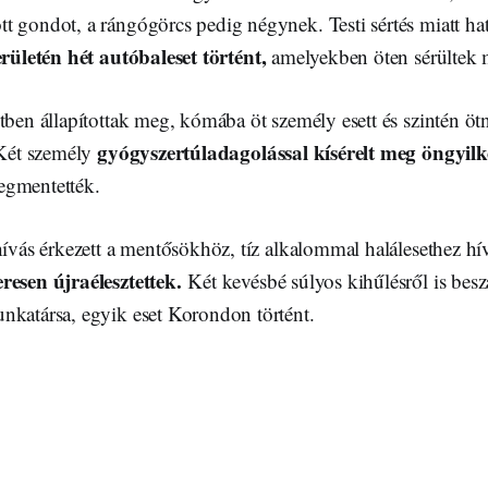
 gondot, a rángógörcs pedig négynek. Testi sértés miatt hat
rületén hét autóbaleset történt,
amelyekben öten sérültek 
tben állapítottak meg, kómába öt személy esett és szintén ötné
gyógyszertúladagolással kísérelt meg öngyil
 Két személy
egmentették.
hívás érkezett a mentősökhöz, tíz alkalommal halálesethez hí
resen újraélesztettek.
Két kevésbé súlyos kihűlésről is bes
nkatársa, egyik eset Korondon történt.