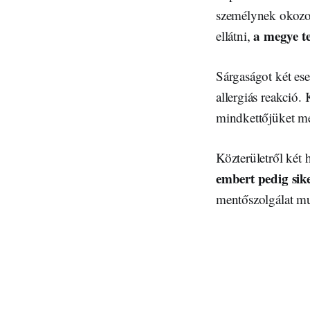
személynek okozott
a megye te
ellátni,
Sárgaságot két ese
allergiás reakció.
mindkettőjüket m
Közterületről két 
embert pedig sike
mentőszolgálat mu