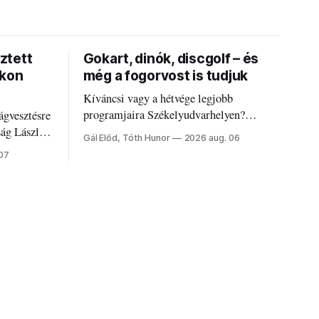
ztett
Gokart, dinók, discgolf – és
okon
még a fogorvost is tudjuk
Kíváncsi vagy a hétvége legjobb
programjaira Székelyudvarhelyen?
ágvesztésre
Nálunk megtalálod őket – sőt, ha baj van a
ság László
Gál Előd, Tóth Hunor
2026 aug. 06
fogaddal, a fogorvosi ügyeletet is!
 07