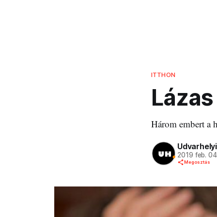
ITTHON
Lázas
Három embert a ha
Udvarhelyi
2019 feb. 0
Megosztás