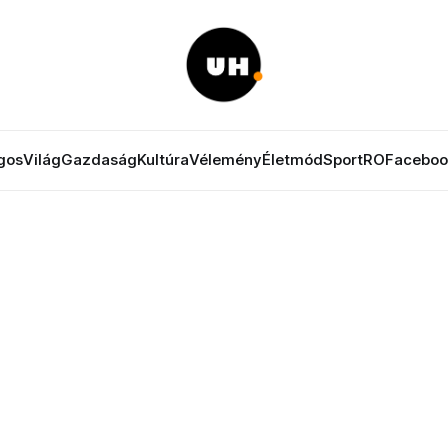
gos
Világ
Gazdaság
Kultúra
Vélemény
Életmód
Sport
RO
Faceboo