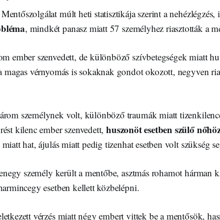
entőszolgálat múlt heti statisztikája szerint a nehézlégzés, i
obléma
, mindkét panasz miatt 57 személyhez riasztották a m
rom ember szenvedett, de különböző szívbetegségek miatt hu
 a magas vérnyomás is sokaknak gondot okozott, negyven riasz
árom személynek volt, különböző traumák miatt tizenkilenc
huszonöt esetben szülő nőhö
rést kilenc ember szenvedett,
miatt hat, ájulás miatt pedig tizenhat esetben volt szükség se
izenegy személy került a mentőbe, asztmás rohamot hárman ka
harmincegy esetben kellett közbelépni.
letkezett vérzés miatt négy embert vittek be a mentősök, ha