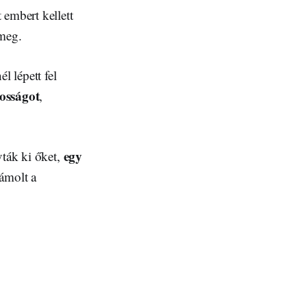
 embert kellett
meg.
l lépett fel
kosságot
,
egy
vták ki őket,
zámolt a