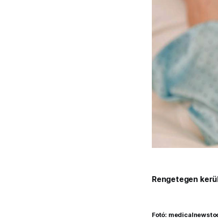
Rengetegen került
Fotó: medicalnewst