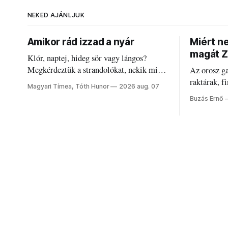
NEKED AJÁNLJUK
Amikor rád izzad a nyár
Miért n
magát Z
Klór, naptej, hideg sör vagy lángos?
Megkérdeztük a strandolókat, nekik mi
Az orosz g
jelenti a nyarat, és hogyan bírják a
raktárak, f
Magyari Tímea, Tóth Hunor
2026 aug. 07
kánikulát.
Akárcsak a
Buzás Ernő
elégedetlen