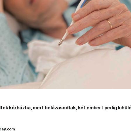
ek kórházba, mert belázasodtak, két embert pedig kihűlés
oday.com