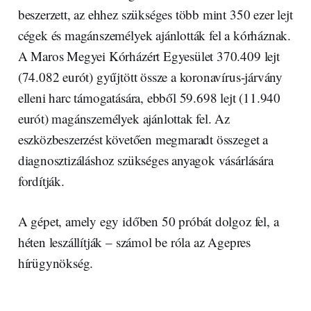
beszerzett, az ehhez szükséges több mint 350 ezer lejt
cégek és magánszemélyek ajánlották fel a kórháznak.
A Maros Megyei Kórházért Egyesület 370.409 lejt
(74.082 eurót) gyűjtött össze a koronavírus-járvány
elleni harc támogatására, ebből 59.698 lejt (11.940
eurót) magánszemélyek ajánlottak fel. Az
eszközbeszerzést követően megmaradt összeget a
diagnosztizáláshoz szükséges anyagok vásárlására
fordítják.
A gépet, amely egy időben 50 próbát dolgoz fel, a
héten leszállítják – számol be róla az Agepres
hírügynökség.