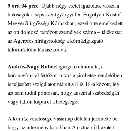
9 óra 34 perc
: Újabb négy esetet igazoltak vissza a
hatóságok a sepsiszentgyörgyi Dr. Fogolyán Kristóf
Megyei Sürgősségi Kórházban, ezzel ötre emelkedett
az ott dolgozó fertőzött személyek száma – tájékoztat
az Agerpres hírügynökség a kórházigazgató
információira támaszkodva.
András-Nagy Róbert
igazgató elmondta, a
koronavírussal fertőzött orvos a járóbeteg rendelőben
is teljesített szolgálatot március 8 és 18-a között, így
azt sem tudni pontosan, hogy ausztriai szabadságán
vagy itthon kapta el a betegséget.
A kórház vezetősége vasárnap délután jelentette be,
hogy az intézmény korábban Ausztriából hazatért