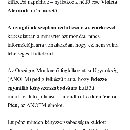
Violeta
kifizetési naptárhoz – nyilatkozta hétfő este
Alexandru
tárcavezető.
A nyugdíjak szeptembertől esedékes emelésével
kapcsolatban a miniszter azt mondta, nincs
információja arra vonatkozóan, hogy ezt nem volna
lehetséges kivitelezni.
Az Országos Munkaerő-foglalkoztatási Ügynökség
fedezze
(ANOFM) pedig felkészült arra, hogy
egymillió kényszerszabadság
ra küldött
Victor
munkavállaló juttatását – mondta el kedden
Picu
, az ANOFM elnöke.
Jut pénz minden kényszerszabadságra küldött