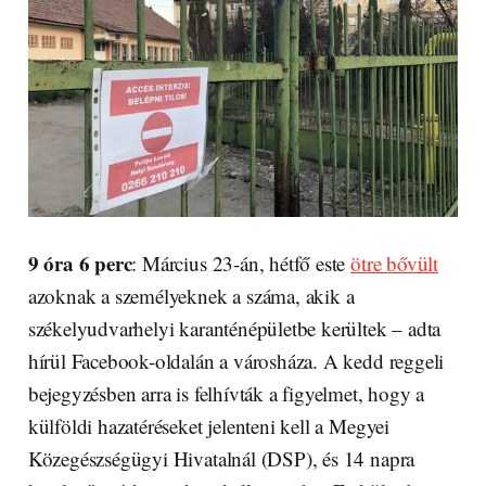
9 óra 6 perc
: Március 23-án, hétfő este
ötre bővült
azoknak a személyeknek a száma, akik a
székelyudvarhelyi karanténépületbe kerültek – adta
hírül Facebook-oldalán a városháza. A kedd reggeli
bejegyzésben arra is felhívták a figyelmet, hogy a
külföldi hazatéréseket jelenteni kell a Megyei
Közegészségügyi Hivatalnál (DSP), és 14 napra