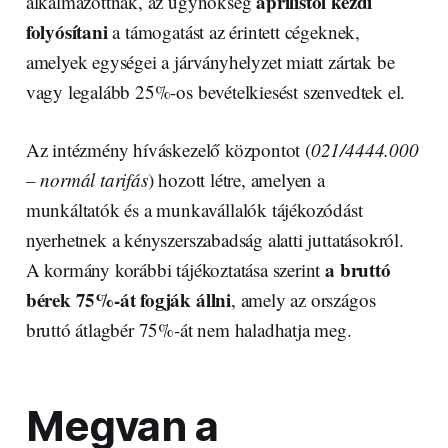
áprilistól kezdi
alkalmazottnak, az ügynökség
folyósítani
a támogatást az érintett cégeknek,
amelyek egységei a járványhelyzet miatt zártak be
vagy legalább 25%-os bevételkiesést szenvedtek el.
Az intézmény híváskezelő központot (
021/4444.000
– normál tarifás
) hozott létre, amelyen a
munkáltatók és a munkavállalók tájékozódást
nyerhetnek a kényszerszabadság alatti juttatásokról.
a bruttó
A kormány korábbi tájékoztatása szerint
bérek 75%-át fogják állni
, amely az országos
bruttó átlagbér 75%-át nem haladhatja meg.
Megvan a