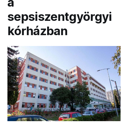
a
sepsiszentgyörgyi
kórházban