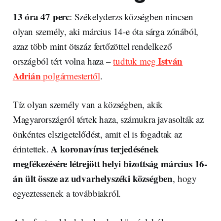
13 óra 47 perc
: Székelyderzs községben nincsen
olyan személy, aki március 14-e óta sárga zónából,
azaz több mint ötszáz fertőzöttel rendelkező
István
országból tért volna haza –
tudtuk meg
Adrián
polgármestertől
.
Tíz olyan személy van a községben, akik
Magyarországról tértek haza, számukra javasolták az
önkéntes elszigetelődést, amit el is fogadtak az
A koronavírus terjedésének
érintettek.
megfékezésére létrejött helyi bizottság március 16-
án ült össze az udvarhelyszéki községben
, hogy
egyeztessenek a továbbiakról.