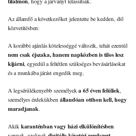
tilalmon
, hogy a járványt lelassítsák.
Az államfő a következőket jelentette be kedden, élő
közvetítésben:
A korábbi ajánlás kötelességgé változik, tehát ezentúl
nem csak éjszaka, hanem napközben is tilos lesz
kijárni
, egyedül a feltétlen szükséges bevásárlásokat
és a munkába járást engedik meg.
a 65 éven felüliek
A legsérülékenyebb személyek
,
állandóan otthon kell, hogy
személyes érdekükben
maradjanak
.
karanténban vagy házi elkülönítésben
Akik
digitális követési rendszert
vannak, azoknak