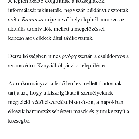
A legfontosabb dolguknak a községlakók
informálását tekintették, négyszáz példányt osztottak
szét a
Ramocsa
népe nevű helyi lapból, amiben az
aktuális tudnivalók mellett a megelőzéssel
kapcsolatos cikkek által tájékoztattak.
Derzs községben nincs gyógyszertár, a családorvos a
szomszédos Kányádból jár át a településre.
Az önkormányzat a fertőtlenítés mellett fontosnak
tartja azt, hogy a kiszolgáltatott személyeknek
megfelelő védőfelszerelést biztosítson, a napokban
érkezik háromszáz sebészeti maszk és gumikesztyű a
községbe.