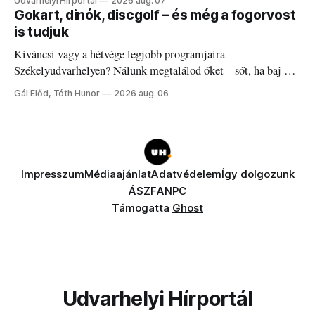
Udvarhelyi Hírportál
2026 aug. 07
Gokart, dinók, discgolf – és még a fogorvost
is tudjuk
Kíváncsi vagy a hétvége legjobb programjaira
Székelyudvarhelyen? Nálunk megtalálod őket – sőt, ha baj van
a fogaddal, a fogorvosi ügyeletet is!
Gál Előd, Tóth Hunor
2026 aug. 06
Impresszum
Médiaajánlat
Adatvédelem
Így dolgozunk
ÁSZF
ANPC
Támogatta
Ghost
Udvarhelyi Hírportál