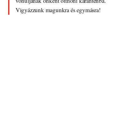
vonuljanak önként otthoni karanténba.
Vigyázzunk magunkra és egymásra!