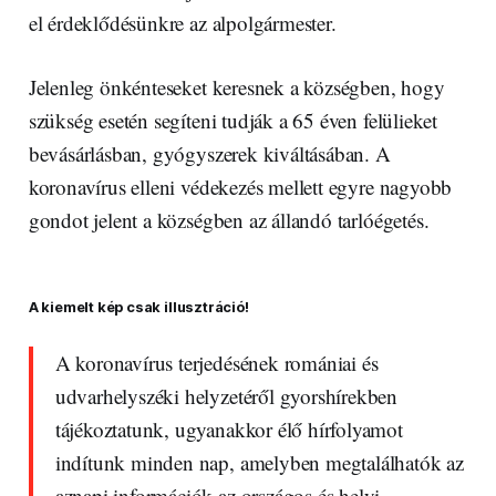
el érdeklődésünkre az alpolgármester.
Jelenleg önkénteseket keresnek a községben, hogy
szükség esetén segíteni tudják a 65 éven felülieket
bevásárlásban, gyógyszerek kiváltásában. A
koronavírus elleni védekezés mellett egyre nagyobb
gondot jelent a községben az állandó tarlóégetés.
A kiemelt kép csak illusztráció!
A koronavírus terjedésének romániai és
udvarhelyszéki helyzetéről gyorshírekben
tájékoztatunk, ugyanakkor élő hírfolyamot
indítunk minden nap, amelyben megtalálhatók az
aznapi információk az országos és helyi