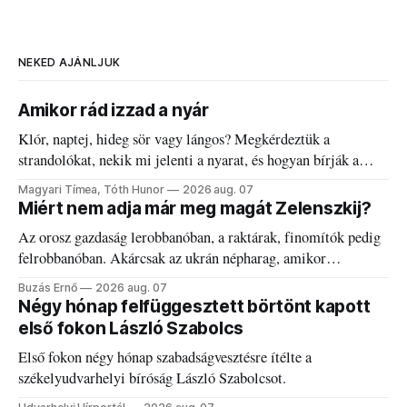
NEKED AJÁNLJUK
Amikor rád izzad a nyár
Klór, naptej, hideg sör vagy lángos? Megkérdeztük a
strandolókat, nekik mi jelenti a nyarat, és hogyan bírják a
kánikulát.
Magyari Tímea, Tóth Hunor
2026 aug. 07
Miért nem adja már meg magát Zelenszkij?
Az orosz gazdaság lerobbanóban, a raktárak, finomítók pedig
felrobbanóban. Akárcsak az ukrán népharag, amikor
elégedetlen vezetőivel.
Buzás Ernő
2026 aug. 07
Négy hónap felfüggesztett börtönt kapott
első fokon László Szabolcs
Első fokon négy hónap szabadságvesztésre ítélte a
székelyudvarhelyi bíróság László Szabolcsot.