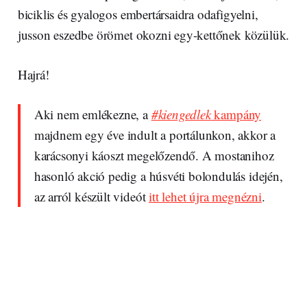
biciklis és gyalogos embertársaidra odafigyelni,
jusson eszedbe örömet okozni egy-kettőnek közülük.
Hajrá!
Aki nem emlékezne, a
#kiengedlek
kampány
majdnem egy éve indult a portálunkon, akkor a
karácsonyi káoszt megelőzendő. A mostanihoz
hasonló akció pedig a húsvéti bolondulás idején,
az arról készült videót
itt lehet újra megnézni
.