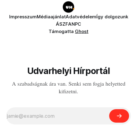
Impresszum
Médiaajánlat
Adatvédelem
Így dolgozunk
ÁSZF
ANPC
Támogatta
Ghost
Udvarhelyi Hírportál
A szabadságnak ára van. Senki sem fogja helyetted
kifizetni.