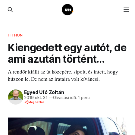
ITTHON
Kiengedett egy autót, de
ami azután történt...
A rendőr kiállt az út közepére, sípolt, és intett, hogy
húzzon le. De nem az irataira volt kíváncsi.
Egyed Ufó Zoltán
2019 okt. 31
—
Olvasási idő: 1 perc
Megosztás