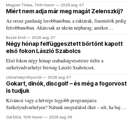
kánikulát.
Magyari Tímea, Tóth Hunor
2026 aug. 07
Miért nem adja már meg magát Zelenszkij?
Az orosz gazdaság lerobbanóban, a raktárak, finomítók pedig
felrobbanóban. Akárcsak az ukrán népharag, amikor
elégedetlen vezetőivel.
Buzás Ernő
2026 aug. 07
Négy hónap felfüggesztett börtönt kapott
első fokon László Szabolcs
Első fokon négy hónap szabadságvesztésre ítélte a
székelyudvarhelyi bíróság László Szabolcsot.
Udvarhelyi Hírportál
2026 aug. 07
Gokart, dinók, discgolf – és még a fogorvost
is tudjuk
Kíváncsi vagy a hétvége legjobb programjaira
Székelyudvarhelyen? Nálunk megtalálod őket – sőt, ha baj van
a fogaddal, a fogorvosi ügyeletet is!
Gál Előd, Tóth Hunor
2026 aug. 06