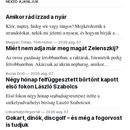
NEKED AJÁNLJUK
Amikor rád izzad a nyár
Klór, naptej, hideg sör vagy lángos? Megkérdeztük a
strandolókat, nekik mi jelenti a nyarat, és hogyan bírják a
kánikulát.
Magyari Tímea, Tóth Hunor
2026 aug. 07
Miért nem adja már meg magát Zelenszkij?
Az orosz gazdaság lerobbanóban, a raktárak, finomítók pedig
felrobbanóban. Akárcsak az ukrán népharag, amikor
elégedetlen vezetőivel.
Buzás Ernő
2026 aug. 07
Négy hónap felfüggesztett börtönt kapott
első fokon László Szabolcs
Első fokon négy hónap szabadságvesztésre ítélte a
székelyudvarhelyi bíróság László Szabolcsot.
Udvarhelyi Hírportál
2026 aug. 07
Gokart, dinók, discgolf – és még a fogorvost
is tudjuk