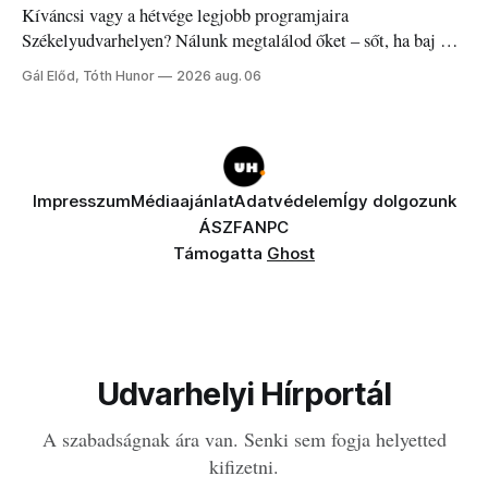
Kíváncsi vagy a hétvége legjobb programjaira
Székelyudvarhelyen? Nálunk megtalálod őket – sőt, ha baj van
a fogaddal, a fogorvosi ügyeletet is!
Gál Előd, Tóth Hunor
2026 aug. 06
Impresszum
Médiaajánlat
Adatvédelem
Így dolgozunk
ÁSZF
ANPC
Támogatta
Ghost
Udvarhelyi Hírportál
A szabadságnak ára van. Senki sem fogja helyetted
kifizetni.