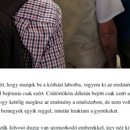
t, hogy menjek be a kórházi laborba, vegyem ki az eredmé
ól bejönnie csak ezért. Csütörtökön délután bejött csak ezért
hogy kettőig meglesz az eredmény a rendszerben, de nem volt
bemegyek egyik reggel, miután leraktam a gyerekeket.
zűk folyosó dugig van szomorkodó emberekkel, úgy néz ki 