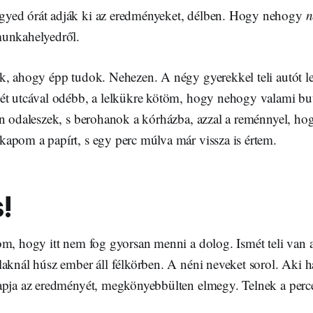
yed órát adják ki az eredményeket, délben. Hogy nehogy
n
munkahelyedről.
k, ahogy épp tudok. Nehezen. A négy gyerekkel teli autót 
ét utcával odébb, a lelkükre kötöm, hogy nehogy valami bu
én odaleszek, s berohanok a kórházba, azzal a reménnyel, ho
apom a papírt, s egy perc múlva már vissza is értem.
!
om, hogy itt nem fog gyorsan menni a dolog. Ismét teli van 
aknál húsz ember áll félkörben. A néni neveket sorol. Aki ha
apja az eredményét, megkönyebbülten elmegy. Telnek a perc