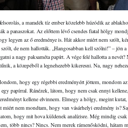
felsorolás, a maradék tíz ember közelebb húzódik az ablakhoz,
ák a panaszokat. Az előttem lévő csendes fiatal hölgy mondj
 hogy legyen az ő eredménye is. Hát akkor miért nem szólt, ké
 szólt, de nem hallották. „Hangosabban kell szólni!” – jön a 
gatni a nagy paksaméta papírt. A vége felé hallotta a nevét
tűnik, a közepéből a legnehezebb kikeresni. Na, nagy nehe
ondom, hogy egy régebbi eredményért jöttem, mondom az a
 egy papírral. Ránézek, látom, hogy nem csak ennyi kellene
redményt kellene elvinnem. Elmegy a hölgy, megint kutat, 
át miért nem mondtam, hogy van vásárhelyi eredmény is? S
tom, hogy mit hova küldenek analízisre. Még mindig csak 
rdem, több nincs? Nincs. Nem merek rámenősködni, hátam m