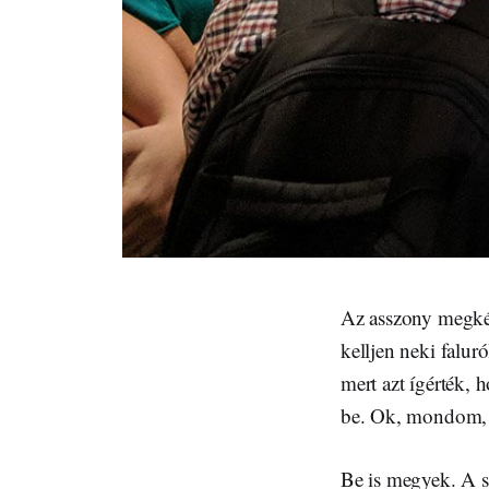
Az asszony megkér
kelljen neki falur
mert azt ígérték, 
be. Ok, mondom, 
Be is megyek. A s