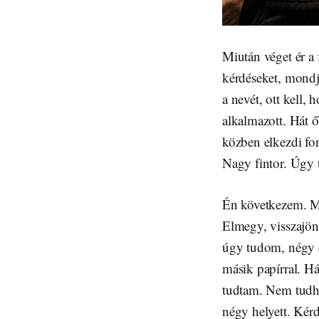
Miután véget ér a 
kérdéseket, mondj
a nevét, ott kell,
alkalmazott. Hát ő
közben elkezdi for
Nagy fintor. Úgy 
Én következem. M
Elmegy, visszajön
úgy tudom, négy e
másik papírral. H
tudtam. Nem tudha
négy helyett. Ké