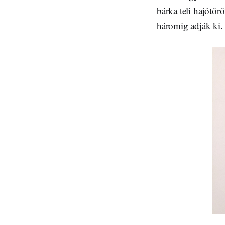
bárka teli hajótör
háromig adják ki. 