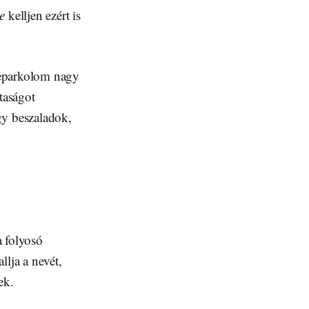
e
kelljen ezért is
leparkolom nagy
taságot
gy beszaladok,
a folyosó
llja a nevét,
ek.