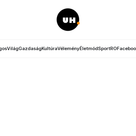
gos
Világ
Gazdaság
Kultúra
Vélemény
Életmód
Sport
RO
Faceboo