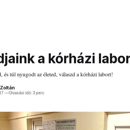
jaink a kórházi labo
, és túl nyugodt az életed, válaszd a kórházi labort!
 Zoltán
17
—
Olvasási idő: 3 perc