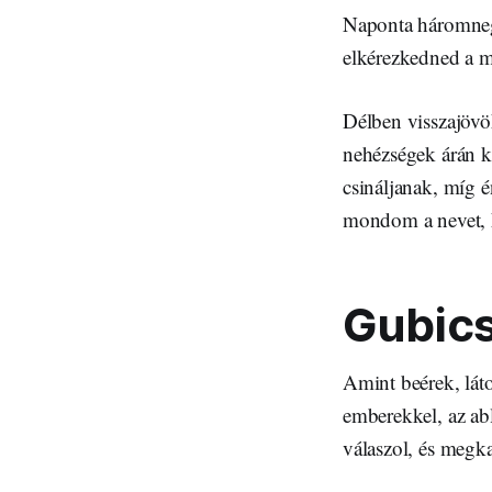
Naponta háromneg
elkérezkedned a 
Délben visszajövö
nehézségek árán k
csináljanak, míg 
mondom a nevet, k
Gubics
Amint beérek, lát
emberekkel, az abl
válaszol, és megk