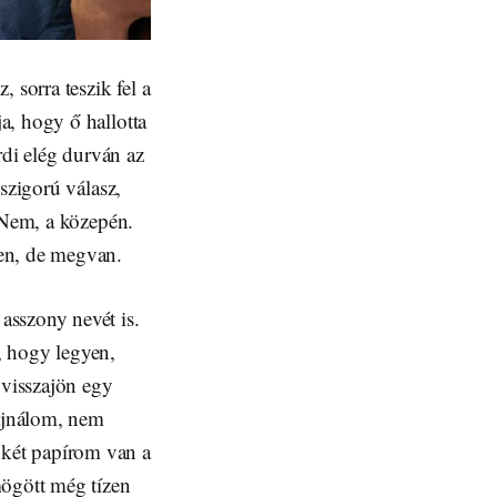
 sorra teszik fel a
a, hogy ő hallotta
rdi elég durván az
szigorú válasz,
? Nem, a közepén.
zen, de megvan.
sszony nevét is.
, hogy legyen,
visszajön egy
ajnálom, nem
két papírom van a
ögött még tízen