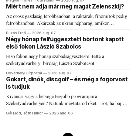
Magyari Tímea, Tóth Hunor
2026 aug. 07
Miért nem adja már meg magát Zelenszkij?
Az orosz gazdaság lerobbanóban, a raktárak, finomítók pedig
felrobbanóban. Akárcsak az ukrán népharag, amikor
elégedetlen vezetőivel.
Buzás Ernő
2026 aug. 07
Négy hónap felfüggesztett börtönt kapott
első fokon László Szabolcs
Első fokon négy hónap szabadságvesztésre ítélte a
székelyudvarhelyi bíróság László Szabolcsot.
Udvarhelyi Hírportál
2026 aug. 07
Gokart, dinók, discgolf – és még a fogorvost
is tudjuk
Kíváncsi vagy a hétvége legjobb programjaira
Székelyudvarhelyen? Nálunk megtalálod őket – sőt, ha baj van
a fogaddal, a fogorvosi ügyeletet is!
Gál Előd, Tóth Hunor
2026 aug. 06