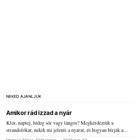
NEKED AJÁNLJUK
Amikor rád izzad a nyár
Klór, naptej, hideg sör vagy lángos? Megkérdeztük a
strandolókat, nekik mi jelenti a nyarat, és hogyan bírják a
kánikulát.