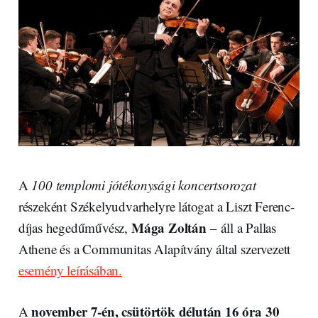
A
100 templomi jótékonysági koncertsorozat
részeként Székelyudvarhelyre látogat a Liszt Ferenc-
Mága Zoltán
díjas hegedűművész,
– áll a Pallas
Athene és a Communitas Alapítvány által szervezett
esemény leírásában.
november 7-én, csütörtök délután 16 óra 30
A