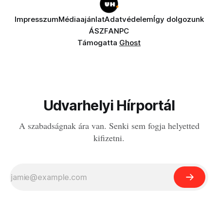
Impresszum
Médiaajánlat
Adatvédelem
Így dolgozunk
ÁSZF
ANPC
Támogatta
Ghost
Udvarhelyi Hírportál
A szabadságnak ára van. Senki sem fogja helyetted
kifizetni.