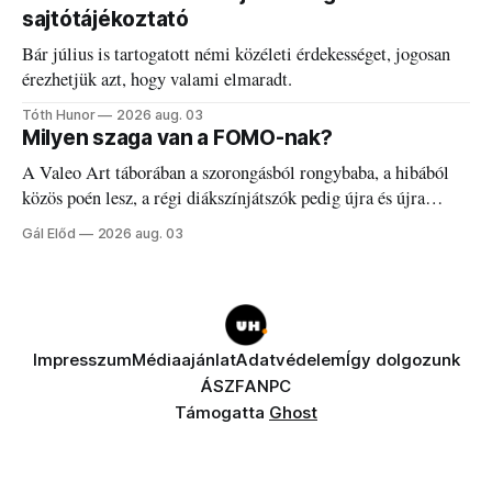
sajtótájékoztató
Bár július is tartogatott némi közéleti érdekességet, jogosan
érezhetjük azt, hogy valami elmaradt.
Tóth Hunor
2026 aug. 03
Milyen szaga van a FOMO-nak?
A Valeo Art táborában a szorongásból rongybaba, a hibából
közös poén lesz, a régi diákszínjátszók pedig újra és újra
visszatalálnak egymáshoz.
Gál Előd
2026 aug. 03
Impresszum
Médiaajánlat
Adatvédelem
Így dolgozunk
ÁSZF
ANPC
Támogatta
Ghost