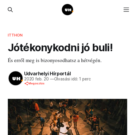
ITTHON
Jótékonykodni jó buli!
És erről meg is bizonyosodhatsz a hétvégén.
Udvarhelyi Hírportál
2020 feb. 20
—
Olvasási idő: 1 perc
Megosztás