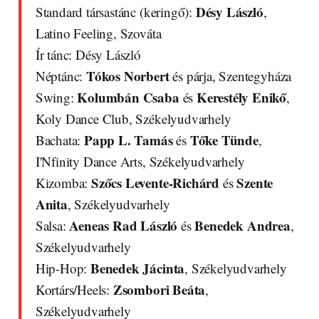
Désy László
Standard társastánc (keringő):
,
Latino Feeling, Szováta
Ír tánc: Désy László
Tókos Norbert
Néptánc:
és párja, Szentegyháza
Kolumbán Csaba
Kerestély Enikő
Swing:
és
,
Koly Dance Club, Székelyudvarhely
Papp L. Tamás
Tőke Tünde
Bachata:
és
,
I'Nfinity Dance Arts, Székelyudvarhely
Szőcs Levente-Richárd
Szente
Kizomba:
és
Anita
, Székelyudvarhely
Aeneas Rad László
Benedek Andrea
Salsa:
és
,
Székelyudvarhely
Benedek Jácinta
Hip-Hop:
, Székelyudvarhely
Zsombori Beáta
Kortárs/Heels:
,
Székelyudvarhely