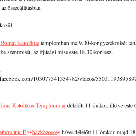
az összeállításban.
közül:
z Római Katolikus
templomban ma 9.30-kor gyerekmisét tart
be szentmisét, az ifjúsági mise este 18.30-kor lesz.
k
w.facebook.com/103077341334782/videos/5500119389589
Római Katolikus Templomban
délelőtt 11 órakor, illetve este
eformátus Egyházközösség
hívei délelőtt 11 órakor, majd 18