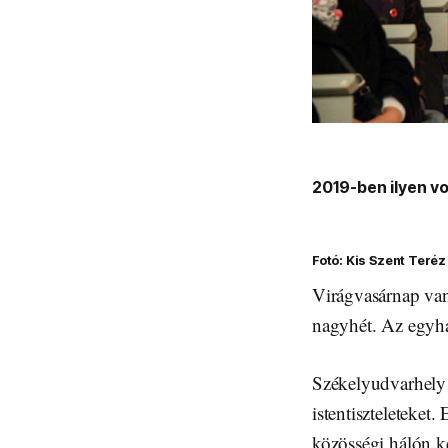
2019-ben ilyen v
Fotó: Kis Szent Teréz
Virágvasárnap van
nagyhét. Az egyhá
Székelyudvarhely 
istentiszteleteket
közösségi hálón ke