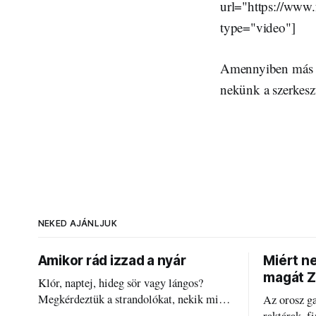
url="https://ww
type="video"]
Amennyiben más te
nekünk a szerkesz
NEKED AJÁNLJUK
Amikor rád izzad a nyár
Miért n
magát Z
Klór, naptej, hideg sör vagy lángos?
Megkérdeztük a strandolókat, nekik mi
Az orosz g
jelenti a nyarat, és hogyan bírják a
raktárak, f