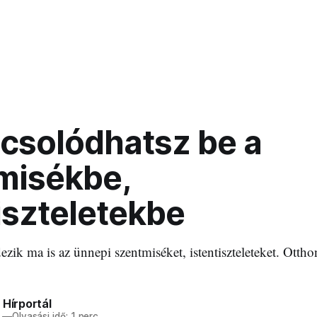
pcsolódhatsz be a
misékbe,
iszteletekbe
zik ma is az ünnepi szentmiséket, istentiszteleteket. Otthon
 Hírportál
—
Olvasási idő: 1 perc