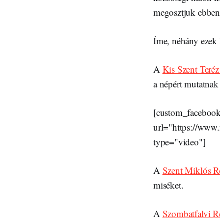
megosztjuk ebben 
Íme, néhány ezek 
A
Kis Szent Teré
a népért mutatnak 
[custom_faceboo
url="https://ww
type="video"]
A
Szent Miklós 
miséket.
A
Szombatfalvi R