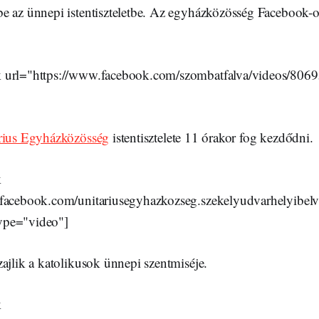
e az ünnepi istentiszteletbe. Az egyházközösség Facebook-o
 url="https://www.facebook.com/szombatfalva/videos/80
árius Egyházközösség
istentisztelete 11 órakor fog kezdődni.
k
facebook.com/unitariusegyhazkozseg.szekelyudvarhelyibelv
ype="video"]
ajlik a katolikusok ünnepi szentmiséje.
k