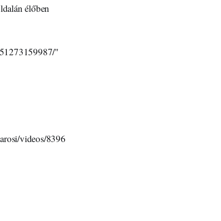
ldalán élőben
6951273159987/"
arosi/videos/8396