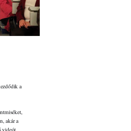
kezdődik a
entmiséket,
n, akár a
ő videót