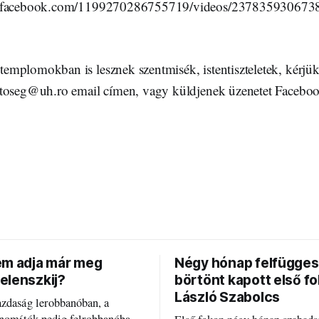
w.facebook.com/1199270286755719/videos/237835930673
mplomokban is lesznek szentmisék, istentiszteletek, kérjük 
toseg@uh.ro email címen, vagy küldjenek üzenetet Faceboo
em adja már meg
Négy hónap felfügges
elenszkij?
börtönt kapott első f
László Szabolcs
azdaság lerobbanóban, a
inomítók pedig felrobbanóban.