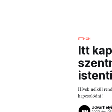
ITTHON
Itt ka
szent
istent
Hívek nélkül rende
kapcsolódni!
Udvarhelyi
2020 ápr. 05