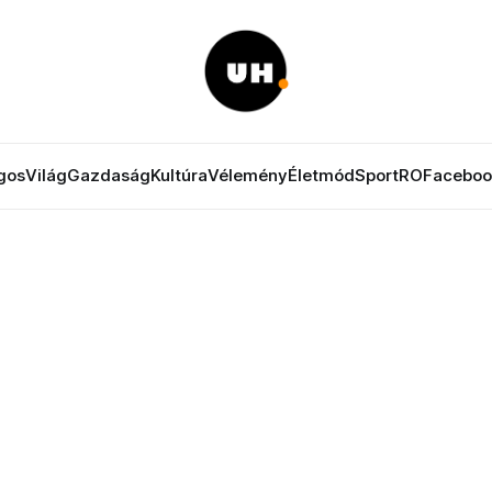
gos
Világ
Gazdaság
Kultúra
Vélemény
Életmód
Sport
RO
Faceboo