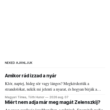
NEKED AJÁNLJUK
Amikor rád izzad a nyár
Klór, naptej, hideg sör vagy lángos? Megkérdeztük a
strandolókat, nekik mi jelenti a nyarat, és hogyan bírják a
kánikulát.
Magyari Tímea, Tóth Hunor
2026 aug. 07
Miért nem adja már meg magát Zelenszkij?