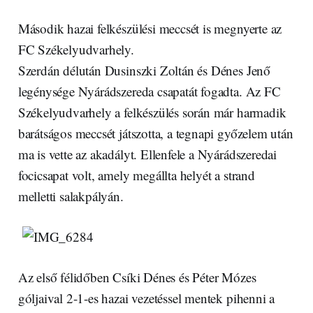
Második hazai felkészülési meccsét is megnyerte az
FC Székelyudvarhely.
Szerdán délután Dusinszki Zoltán és Dénes Jenő
legénysége Nyárádszereda csapatát fogadta. Az FC
Székelyudvarhely a felkészülés során már harmadik
barátságos meccsét játszotta, a tegnapi győzelem után
ma is vette az akadályt. Ellenfele a Nyárádszeredai
focicsapat volt, amely megállta helyét a strand
melletti salakpályán.
Az első félidőben Csíki Dénes és Péter Mózes
góljaival 2-1-es hazai vezetéssel mentek pihenni a