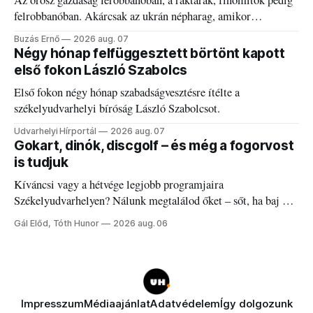
Az orosz gazdaság lerobbanóban, a raktárak, finomítók pedig
felrobbanóban. Akárcsak az ukrán népharag, amikor
elégedetlen vezetőivel.
Buzás Ernő
2026 aug. 07
Négy hónap felfüggesztett börtönt kapott
első fokon László Szabolcs
Első fokon négy hónap szabadságvesztésre ítélte a
székelyudvarhelyi bíróság László Szabolcsot.
Udvarhelyi Hírportál
2026 aug. 07
Gokart, dinók, discgolf – és még a fogorvost
is tudjuk
Kíváncsi vagy a hétvége legjobb programjaira
Székelyudvarhelyen? Nálunk megtalálod őket – sőt, ha baj van
a fogaddal, a fogorvosi ügyeletet is!
Gál Előd, Tóth Hunor
2026 aug. 06
Impresszum
Médiaajánlat
Adatvédelem
Így dolgozunk