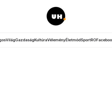
gos
Világ
Gazdaság
Kultúra
Vélemény
Életmód
Sport
RO
Faceboo