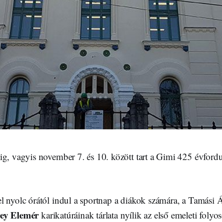
g, vagyis november 7. és 10. között tart a Gimi 425 évfordul
l nyolc órától indul a sportnap a diákok számára, a Tamás
ey Elemér
karikatúráinak tárlata nyílik az első emeleti foly