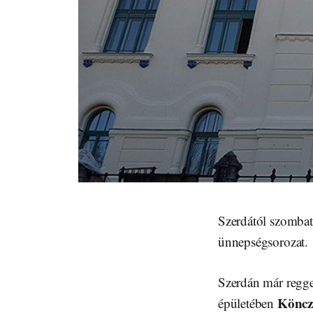
Szerdától szombati
ünnepségsorozat.
Szerdán már regge
Köncz
épületében