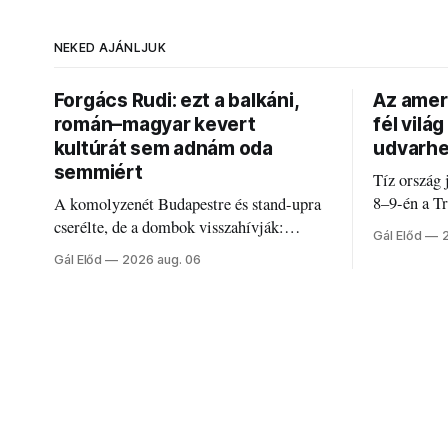
NEKED AJÁNLJUK
Forgács Rudi: ezt a balkáni,
Az ameri
román–magyar kevert
fél vilá
kultúrát sem adnám oda
udvarhe
semmiért
Tíz ország 
8–9-én a T
A komolyzenét Budapestre és stand-upra
Románia le
cserélte, de a dombok visszahívják:
Gál Előd
discgolfpá
Forgács Rudi humorról, származásról és
Gál Előd
2026 aug. 06
határokról.