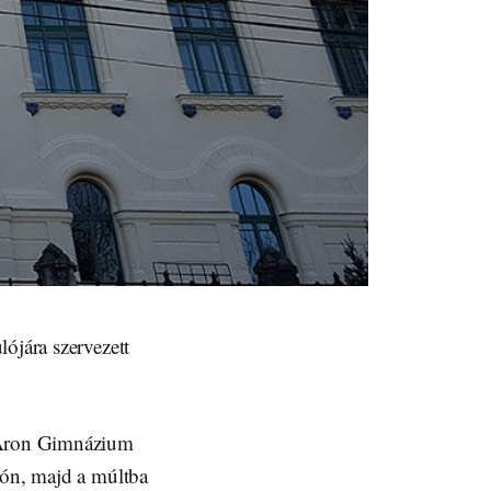
ójára szervezett
i Áron Gimnázium
osón, majd a múltba