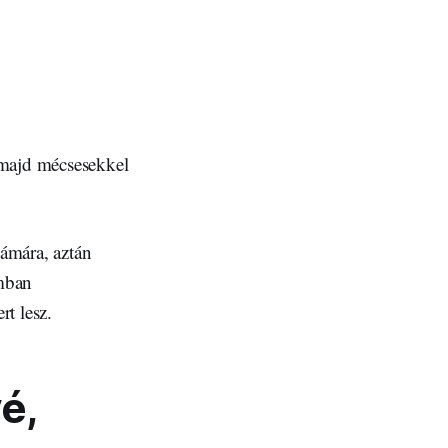
 majd mécsesekkel
zámára, aztán
umban
rt lesz.
é,