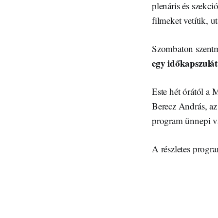
plenáris és szekci
filmeket vetítik,
Szombaton szentmis
egy időkapszulát 
Este hét órától a
Berecz András, az
program ünnepi va
A részletes prog