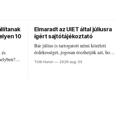
llítanak
Elmaradt az UIET által júliusra
elyen 10
ígért sajtótájékoztató
Bár július is tartogatott némi közéleti
érdekességet, jogosan érezhetjük azt, hogy
 és
valami elmaradt.
helyben?
Tóth Hunor
2026 aug. 03