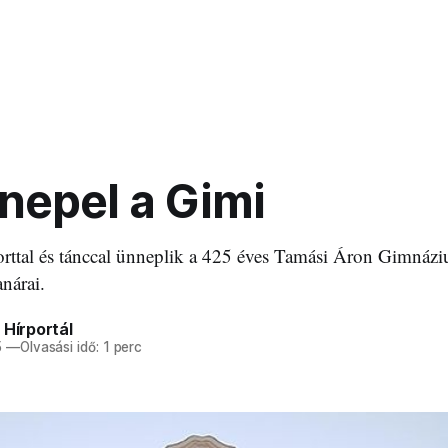
nepel a Gimi
rttal és tánccal ünneplik a 425 éves Tamási Áron Gimnázi
anárai.
 Hírportál
5
—
Olvasási idő: 1 perc