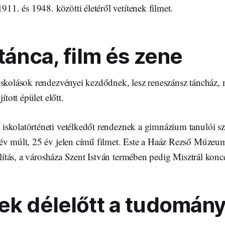
1911. és 1948. közötti életéről vetítenek filmet.
tánca, film és zene
iskolások rendezvényei kezdődnek, lesz reneszánsz táncház,
ított épület előtt.
d
iskolatörténeti vetélkedőt rendeznek a gimnázium tanulói s
év múlt, 25 év jelen című filmet. Este a Haáz Rezső Múze
llítás, a városháza Szent István termében pedig Misztrál konce
ek délelőtt a tudomány