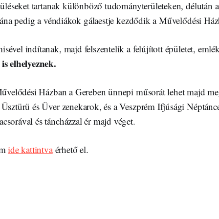
óüléseket tartanak különböző tudományterületeken, délután az
 utána pedig a véndiákok gálaestje kezdődik a Művelődési Há
ével indítanak, majd felszentelik a felújított épületet, emlék
is elhelyeznek.
 Művelődési Házban a Gereben ünnepi műsorát lehet majd me
 Üsztürü és Üver zenekarok, és a Veszprém Ifjúsági Néptánc
csorával és táncházzal ér majd véget.
ram
ide kattintva
érhető el.