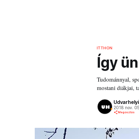
ITTHON
Így ün
Tudománnyal, spo
mostani diákjai, t
Udvarhelyi
2018 nov. 0
Megosztás