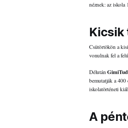
néznek: az iskola 
Kicsik 
Csütörtökön a kis
vonulnak fel a felúj
GimiTu
Délután
bemutatják a 400 
iskolatörténeti kiá
A pént