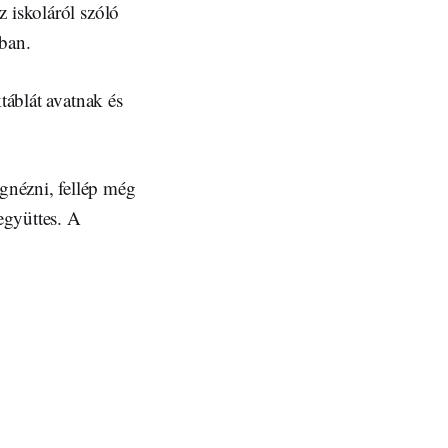
 iskoláról szóló
zban.
táblát avatnak és
gnézni, fellép még
együttes. A