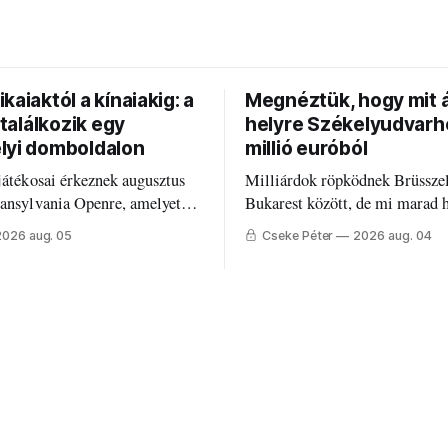
kaiaktól a kínaiakig: a
Megnéztük, hogy mit á
g találkozik egy
helyre Székelyudvarh
lyi domboldalon
millió euróból
játékosai érkeznek augusztus
Milliárdok röpködnek Brüsszel
ransylvania Openre, amelyet
Bukarest között, de mi marad 
grégebben működő állandó
Mire költik a PNRR-pénzeket
2026 aug. 05
Cseke Péter
2026 aug. 04
lyáján rendeznek meg.
Udvarhelyen?