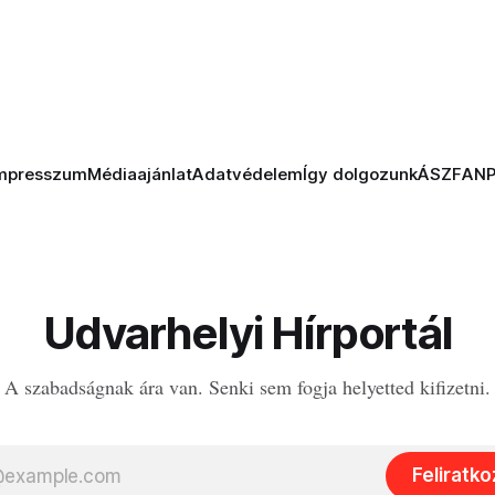
mpresszum
Médiaajánlat
Adatvédelem
Így dolgozunk
ÁSZF
AN
Udvarhelyi Hírportál
A szabadságnak ára van. Senki sem fogja helyetted kifizetni.
Feliratk