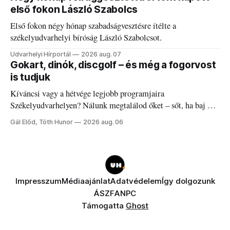
első fokon László Szabolcs
Első fokon négy hónap szabadságvesztésre ítélte a
székelyudvarhelyi bíróság László Szabolcsot.
Udvarhelyi Hírportál
2026 aug. 07
Gokart, dinók, discgolf – és még a fogorvost
is tudjuk
Kíváncsi vagy a hétvége legjobb programjaira
Székelyudvarhelyen? Nálunk megtalálod őket – sőt, ha baj van
a fogaddal, a fogorvosi ügyeletet is!
Gál Előd, Tóth Hunor
2026 aug. 06
Impresszum
Médiaajánlat
Adatvédelem
Így dolgozunk
ÁSZF
ANPC
Támogatta
Ghost