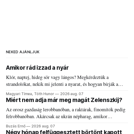
NEKED AJÁNLJUK
Amikor rád izzad a nyár
Klór, naptej, hideg sör vagy lángos? Megkérdeztük a
strandolókat, nekik mi jelenti a nyarat, és hogyan bírják a
kánikulát.
Magyari Tímea, Tóth Hunor
2026 aug. 07
Miért nem adja már meg magát Zelenszkij?
Az orosz gazdaság lerobbanóban, a raktárak, finomítók pedig
felrobbanóban. Akárcsak az ukrán népharag, amikor
elégedetlen vezetőivel.
Buzás Ernő
2026 aug. 07
Négy hónap felfüggesztett börtönt kapott