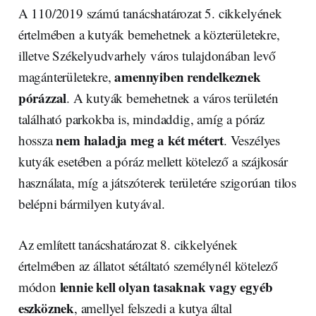
A 110/2019 számú tanácshatározat 5. cikkelyének
értelmében a kutyák bemehetnek a közterületekre,
illetve Székelyudvarhely város tulajdonában levő
amennyiben rendelkeznek
magánterületekre,
pórázzal
. A kutyák bemehetnek a város területén
található parkokba is, mindaddig, amíg a póráz
nem haladja meg a két métert
hossza
. Veszélyes
kutyák esetében a póráz mellett kötelező a szájkosár
használata, míg a játszóterek területére szigorúan tilos
belépni bármilyen kutyával.
Az említett tanácshatározat 8. cikkelyének
értelmében az állatot sétáltató személynél kötelező
lennie kell olyan tasaknak vagy egyéb
módon
eszköznek
, amellyel felszedi a kutya által