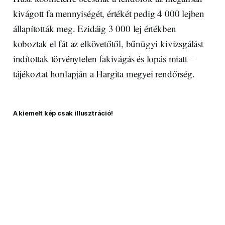
kivágott fa mennyiségét, értékét pedig 4 000 lejben
állapították meg. Ezidáig 3 000 lej értékben
koboztak el fát az elkövetőtől, bűnügyi kivizsgálást
indítottak törvénytelen fakivágás és lopás miatt –
tájékoztat honlapján a Hargita megyei rendőrség.
A kiemelt kép csak illusztráció!