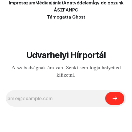
Impresszum
Médiaajánlat
Adatvédelem
Így dolgozunk
ÁSZF
ANPC
Támogatta
Ghost
Udvarhelyi Hírportál
A szabadságnak ára van. Senki sem fogja helyetted
kifizetni.