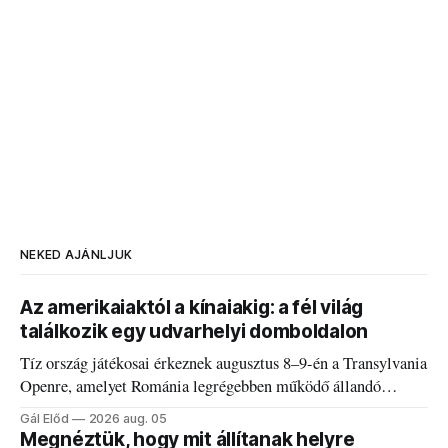
NEKED AJÁNLJUK
Az amerikaiaktól a kínaiakig: a fél világ
találkozik egy udvarhelyi domboldalon
Tíz ország játékosai érkeznek augusztus 8–9-én a Transylvania
Openre, amelyet Románia legrégebben működő állandó
discgolfpályáján rendeznek meg.
Gál Előd
2026 aug. 05
Megnéztük, hogy mit állítanak helyre