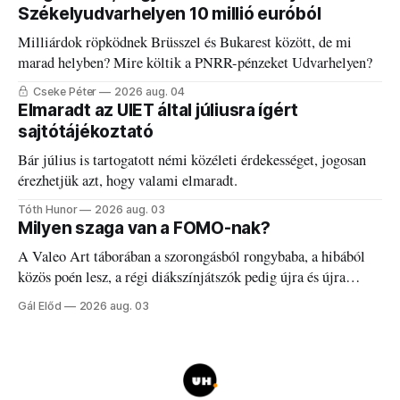
Székelyudvarhelyen 10 millió euróból
Milliárdok röpködnek Brüsszel és Bukarest között, de mi
marad helyben? Mire költik a PNRR-pénzeket Udvarhelyen?
Cseke Péter
2026 aug. 04
Elmaradt az UIET által júliusra ígért
sajtótájékoztató
Bár július is tartogatott némi közéleti érdekességet, jogosan
érezhetjük azt, hogy valami elmaradt.
Tóth Hunor
2026 aug. 03
Milyen szaga van a FOMO-nak?
A Valeo Art táborában a szorongásból rongybaba, a hibából
közös poén lesz, a régi diákszínjátszók pedig újra és újra
visszatalálnak egymáshoz.
Gál Előd
2026 aug. 03