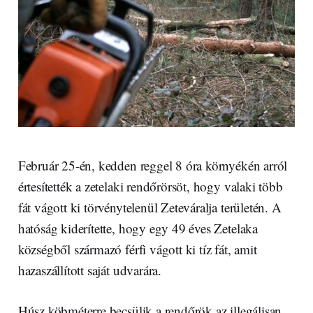
Február 25-én, kedden reggel 8 óra környékén arról
értesítették a zetelaki rendőrörsöt, hogy valaki több
fát vágott ki törvénytelenül Zeteváralja területén. A
hatóság kiderítette, hogy egy 49 éves Zetelaka
községből származó férfi vágott ki tíz fát, amit
hazaszállított saját udvarára.
Húsz köbméterre becsülik a rendőrök az illegálisan