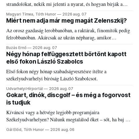
strandolókat, nekik mi jelenti a nyarat, és hogyan bírják a
kánikulát.
Magyari Tímea, Tóth Hunor
2026 aug. 07
Miért nem adja már meg magát Zelenszkij?
Az orosz gazdaság lerobbanóban, a raktárak, finomítók pedig
felrobbanóban. Akárcsak az ukrán népharag, amikor
elégedetlen vezetőivel.
Buzás Ernő
2026 aug. 07
Négy hónap felfüggesztett börtönt kapott
első fokon László Szabolcs
Első fokon négy hónap szabadságvesztésre ítélte a
székelyudvarhelyi bíróság László Szabolcsot.
Udvarhelyi Hírportál
2026 aug. 07
Gokart, dinók, discgolf – és még a fogorvost
is tudjuk
Kíváncsi vagy a hétvége legjobb programjaira
Székelyudvarhelyen? Nálunk megtalálod őket – sőt, ha baj van
a fogaddal, a fogorvosi ügyeletet is!
Gál Előd, Tóth Hunor
2026 aug. 06