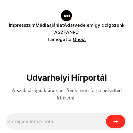
Impresszum
Médiaajánlat
Adatvédelem
Így dolgozunk
ÁSZF
ANPC
Támogatta
Ghost
Udvarhelyi Hírportál
A szabadságnak ára van. Senki sem fogja helyetted
kifizetni.