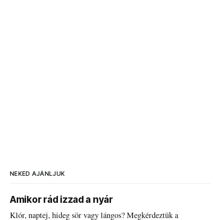
NEKED AJÁNLJUK
Amikor rád izzad a nyár
Klór, naptej, hideg sör vagy lángos? Megkérdeztük a