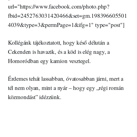
url="https://www.facebook.com/photo.php?
fbid=2452763031420466&set=gm.198396605501
4039&type=3&permPage=1&ifg=1" type="post"]
Kollégánk tájékoztatott, hogy késő délután a
Cekenden is havazik, és a köd is elég nagy, a
Homoródban egy kamion vesztegel.
Érdemes tehát lassabban, óvatosabban járni, mert a
tél nem olyan, mint a nyár – hogy egy „régi román
közmondást” idézzünk.