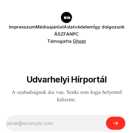
Impresszum
Médiaajánlat
Adatvédelem
Így dolgozunk
ÁSZF
ANPC
Támogatta
Ghost
Udvarhelyi Hírportál
A szabadságnak ára van. Senki sem fogja helyetted
kifizetni.