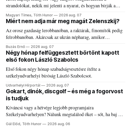
strandolókat, nekik mi jelenti a nyarat, és hogyan bírják a
kánikulát.
Magyari Tímea, Tóth Hunor
2026 aug. 07
Miért nem adja már meg magát Zelenszkij?
Az orosz gazdaság lerobbanóban, a raktárak, finomítók pedig
felrobbanóban. Akárcsak az ukrán népharag, amikor
elégedetlen vezetőivel.
Buzás Ernő
2026 aug. 07
Négy hónap felfüggesztett börtönt kapott
első fokon László Szabolcs
Első fokon négy hónap szabadságvesztésre ítélte a
székelyudvarhelyi bíróság László Szabolcsot.
Udvarhelyi Hírportál
2026 aug. 07
Gokart, dinók, discgolf – és még a fogorvost
is tudjuk
Kíváncsi vagy a hétvége legjobb programjaira
Székelyudvarhelyen? Nálunk megtalálod őket – sőt, ha baj van
a fogaddal, a fogorvosi ügyeletet is!
Gál Előd, Tóth Hunor
2026 aug. 06