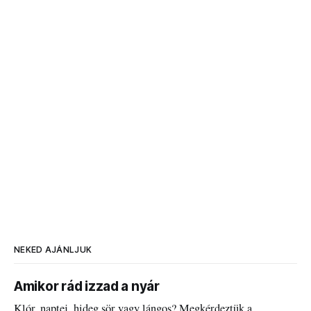
NEKED AJÁNLJUK
Amikor rád izzad a nyár
Klór, naptej, hideg sör vagy lángos? Megkérdeztük a