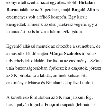
Birtalan
előnyre tett szert a hazai együttes: előbb
Barna
Bugală Alin
talált be az 5. percben, majd
is
eredményes volt a félidő közepén. Egy kicsit
kiengedtek a mieink az első játékrész végére, így a
lemaradást be is hozta a háromszéki gárda.
Egyenlő állással mentek az öltözőbe a szünetben, de
Mánya Szabolcs
a második félidő elején
újból az
udvarhelyiek oldalára fordította az eredményt. Szünet
után biztonságosabban építkeztek a csapatok, jórészt
az SK birtokolta a labdát, aminek kétszer lett
eredménye: Mánya és Birtalan is duplázni tudott.
A következő fordulóban az SK már játszani fog,
Focșani
hazai pályán fogadja
csapatát (február 15,