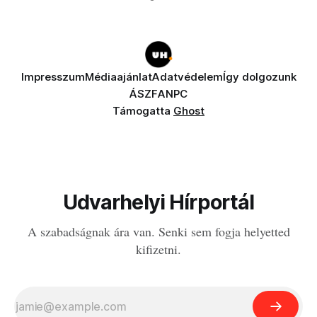
Impresszum
Médiaajánlat
Adatvédelem
Így dolgozunk
ÁSZF
ANPC
Támogatta
Ghost
Udvarhelyi Hírportál
A szabadságnak ára van. Senki sem fogja helyetted
kifizetni.