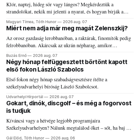
Klór, naptej, hideg sör vagy lángos? Megkérdeztük a
strandolókat, nekik mi jelenti a nyarat, és hogyan bírják a
kánikulát.
Magyari Tímea, Tóth Hunor
2026 aug. 07
Miért nem adja már meg magát Zelenszkij?
Az orosz gazdaság lerobbanóban, a raktárak, finomítók pedig
felrobbanóban. Akárcsak az ukrán népharag, amikor
elégedetlen vezetőivel.
Buzás Ernő
2026 aug. 07
Négy hónap felfüggesztett börtönt kapott
első fokon László Szabolcs
Első fokon négy hónap szabadságvesztésre ítélte a
székelyudvarhelyi bíróság László Szabolcsot.
Udvarhelyi Hírportál
2026 aug. 07
Gokart, dinók, discgolf – és még a fogorvost
is tudjuk
Kíváncsi vagy a hétvége legjobb programjaira
Székelyudvarhelyen? Nálunk megtalálod őket – sőt, ha baj van
a fogaddal, a fogorvosi ügyeletet is!
Gál Előd, Tóth Hunor
2026 aug. 06