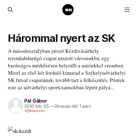
Hárommal nyert az SK
A másodosztályban játszó Kézdivásárhely
teremlabdarúgó csapat utazott városunkba, egy
barátságos mérkőzésen helytállt a mieinkkel szemben.
Mivel az első két forduló kimarad a Székelyudvarhelyi
SK futsal csapatának, tovább tart a felkészülés. Péntek
este az udvarhelyi sportcsarnokban lépett pályá...
Pál Gábor
2010 feb. 05
—
Olvasási idő: 1 perc
Megosztás