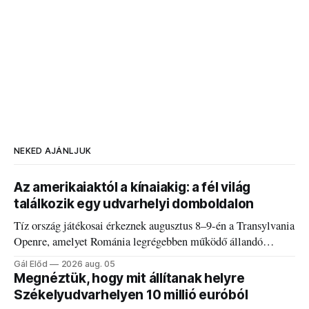
NEKED AJÁNLJUK
Az amerikaiaktól a kínaiakig: a fél világ
találkozik egy udvarhelyi domboldalon
Tíz ország játékosai érkeznek augusztus 8–9-én a Transylvania
Openre, amelyet Románia legrégebben működő állandó
discgolfpályáján rendeznek meg.
Gál Előd
2026 aug. 05
Megnéztük, hogy mit állítanak helyre
Székelyudvarhelyen 10 millió euróból