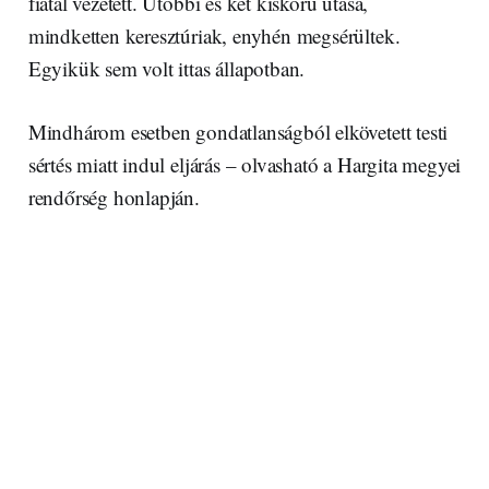
fiatal vezetett. Utóbbi és két kiskorú utasa,
mindketten keresztúriak, enyhén megsérültek.
Egyikük sem volt ittas állapotban.
Mindhárom esetben gondatlanságból elkövetett testi
sértés miatt indul eljárás – olvasható a Hargita megyei
rendőrség honlapján.