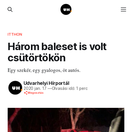
ITTHON
Három baleset is volt
csütörtökön
Egy szekér, egy gyalogos, öt autós.
Udvarhelyi Hírportál
2020 jan. 17
—
Olvasási idő: 1 perc
Megosztás