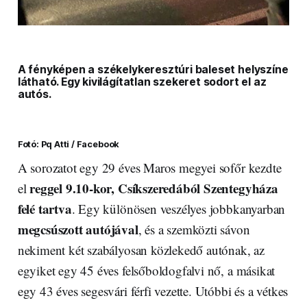
A fényképen a székelykeresztúri baleset helyszíne
látható. Egy kivilágítatlan szekeret sodort el az
autós.
Fotó: Pq Atti / Facebook
A sorozatot egy 29 éves Maros megyei sofőr kezdte
reggel 9.10-kor, Csíkszeredából Szentegyháza
el
felé tartva
. Egy különösen veszélyes jobbkanyarban
megcsúszott autójával
, és a szemközti sávon
nekiment két szabályosan közlekedő autónak, az
egyiket egy 45 éves felsőboldogfalvi nő, a másikat
egy 43 éves segesvári férfi vezette. Utóbbi és a vétkes