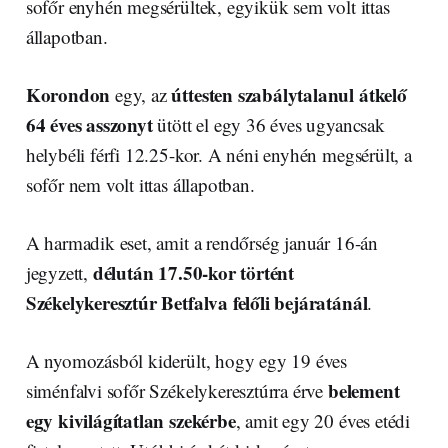
sofőr enyhén megsérültek, egyikük sem volt ittas
állapotban.
Korondon
úttesten szabálytalanul átkelő
egy, az
64 éves asszonyt
ütött el egy 36 éves ugyancsak
helybéli férfi 12.25-kor. A néni enyhén megsérült, a
sofőr nem volt ittas állapotban.
A harmadik eset, amit a rendőrség január 16-án
délután 17.50-kor történt
jegyzett,
Székelykeresztúr Betfalva felőli bejáratánál
.
A nyomozásból kiderült, hogy egy 19 éves
belement
siménfalvi sofőr Székelykeresztúrra érve
egy kivilágítatlan szekérbe
, amit egy 20 éves etédi