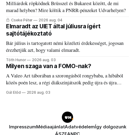
Milliárdok röpködnek Brüsszel és Bukarest között, de mi
marad helyben? Mire költik a PNRR-pénzeket Udvarhelyen?
Cseke Péter
2026 aug. 04
Elmaradt az UIET által júliusra ígért
sajtótájékoztató
Bár július is tartogatott némi közéleti érdekességet, jogosan
érezhetjük azt, hogy valami elmaradt.
Tóth Hunor
2026 aug. 03
Milyen szaga van a FOMO-nak?
A Valeo Art táborában a szorongásból rongybaba, a hibából
közös poén lesz, a régi diákszínjátszók pedig újra és újra
visszatalálnak egymáshoz.
Gál Előd
2026 aug. 03
Impresszum
Médiaajánlat
Adatvédelem
Így dolgozunk
ÁSZF
ANPC