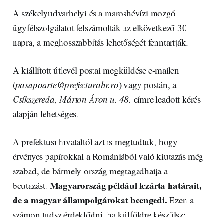
A székelyudvarhelyi és a maroshévízi mozgó
ügyfélszolgálatot felszámolták az elkövetkező 30
napra, a meghosszabbítás lehetőségét fenntartják.
A kiállított útlevél postai megküldése e-mailen
(
pasapoarte@prefecturahr.ro
) vagy postán, a
Csíkszereda, Márton Áron u. 48.
címre leadott kérés
alapján lehetséges.
A prefektusi hivataltól azt is megtudtuk, hogy
érvényes papírokkal a Romániából való kiutazás még
szabad, de bármely ország megtagadhatja a
Magyarország például lezárta határait,
beutazást.
de a magyar állampolgárokat beengedi.
Ezen a
számon tudsz érdeklődni, ha külföldre készülsz: