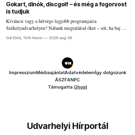
Gokart, dinók, discgolf – és még a fogorvost
is tudjuk
Kíváncsi vagy a hétvége legjobb programjaira
Székelyudvarhelyen? Nálunk megtalálod őket – sőt, ha baj van
a fogaddal, a fogorvosi ügyeletet is!
Gál Előd, Tóth Hunor
2026 aug. 06
Impresszum
Médiaajánlat
Adatvédelem
Így dolgozunk
ÁSZF
ANPC
Támogatta
Ghost
Udvarhelyi Hírportál