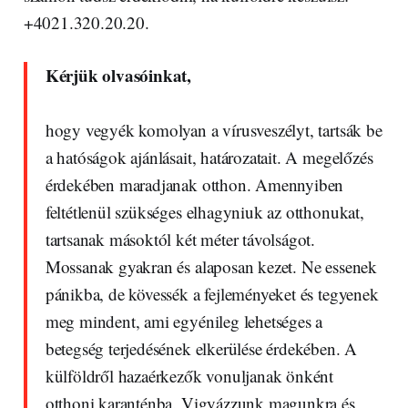
+4021.320.20.20.
Kérjük olvasóinkat,
hogy vegyék komolyan a vírusveszélyt, tartsák be
a hatóságok ajánlásait, határozatait. A megelőzés
érdekében maradjanak otthon. Amennyiben
feltétlenül szükséges elhagyniuk az otthonukat,
tartsanak másoktól két méter távolságot.
Mossanak gyakran és alaposan kezet. Ne essenek
pánikba, de kövessék a fejleményeket és tegyenek
meg mindent, ami egyénileg lehetséges a
betegség terjedésének elkerülése érdekében. A
külföldről hazaérkezők vonuljanak önként
otthoni karanténba. Vigyázzunk magunkra és