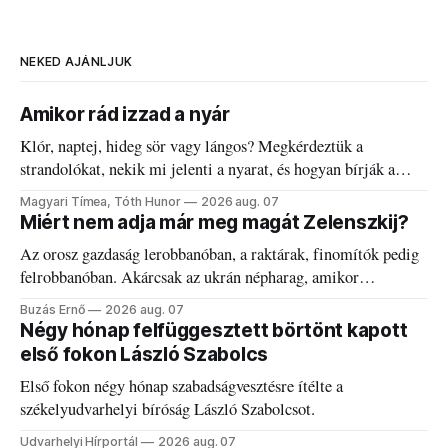
NEKED AJÁNLJUK
Amikor rád izzad a nyár
Klór, naptej, hideg sör vagy lángos? Megkérdeztük a
strandolókat, nekik mi jelenti a nyarat, és hogyan bírják a
kánikulát.
Magyari Tímea, Tóth Hunor
2026 aug. 07
Miért nem adja már meg magát Zelenszkij?
Az orosz gazdaság lerobbanóban, a raktárak, finomítók pedig
felrobbanóban. Akárcsak az ukrán népharag, amikor
elégedetlen vezetőivel.
Buzás Ernő
2026 aug. 07
Négy hónap felfüggesztett börtönt kapott
első fokon László Szabolcs
Első fokon négy hónap szabadságvesztésre ítélte a
székelyudvarhelyi bíróság László Szabolcsot.
Udvarhelyi Hírportál
2026 aug. 07