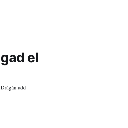
ogad el
a Drágán add