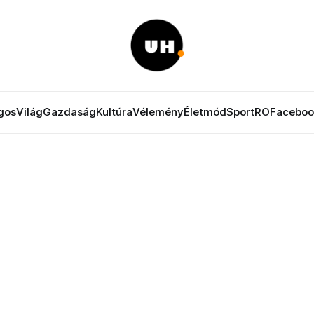
gos
Világ
Gazdaság
Kultúra
Vélemény
Életmód
Sport
RO
Faceboo