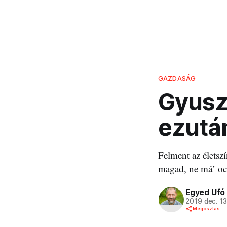
GAZDASÁG
Gyuszi
ezutá
Felment az életsz
magad, ne má’ oc
Egyed Ufó
2019 dec. 1
Megosztás