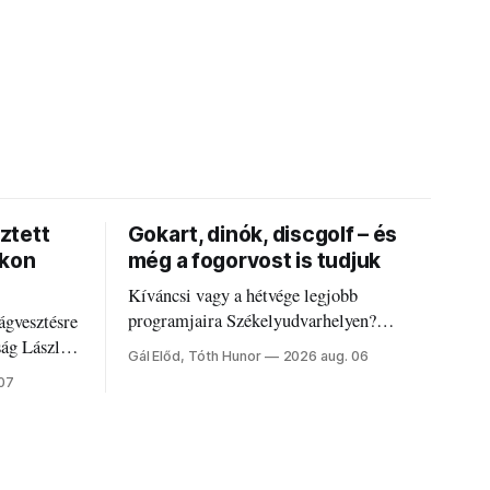
ztett
Gokart, dinók, discgolf – és
okon
még a fogorvost is tudjuk
Kíváncsi vagy a hétvége legjobb
programjaira Székelyudvarhelyen?
ágvesztésre
Nálunk megtalálod őket – sőt, ha baj van a
ság László
Gál Előd, Tóth Hunor
2026 aug. 06
fogaddal, a fogorvosi ügyeletet is!
 07