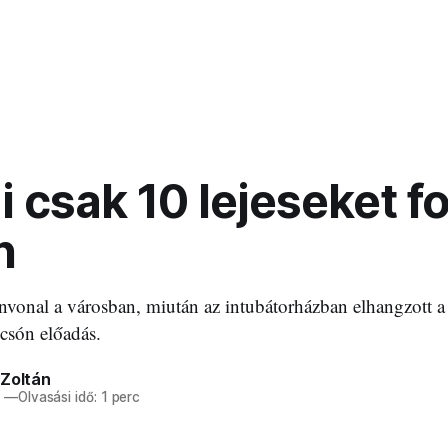
 csak 10 lejeseket f
n
ínvonal a városban, miután az intubátorházban elhangzott 
csón előadás.
 Zoltán
3
—
Olvasási idő: 1 perc