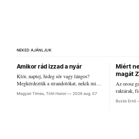
NEKED AJÁNLJUK
Amikor rád izzad a nyár
Miért n
magát Z
Klór, naptej, hideg sör vagy lángos?
Megkérdeztük a strandolókat, nekik mi
Az orosz g
jelenti a nyarat, és hogyan bírják a
raktárak, f
Magyari Tímea, Tóth Hunor
2026 aug. 07
kánikulát.
Akárcsak a
Buzás Ernő
elégedetlen