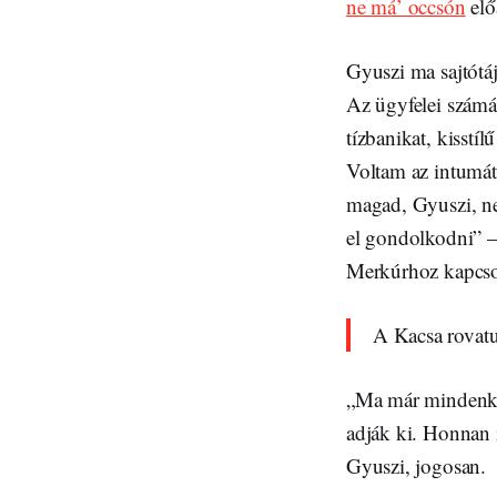
ne má’ occsón
elő
Gyuszi ma sajtótáj
Az ügyfelei számár
tízbanikat, kisstí
Voltam az intumát
magad, Gyuszi, ne
el gondolkodni” – 
Merkúrhoz kapcsol
A Kacsa rovatu
„Ma már mindenki 
adják ki. Honnan i
Gyuszi, jogosan.