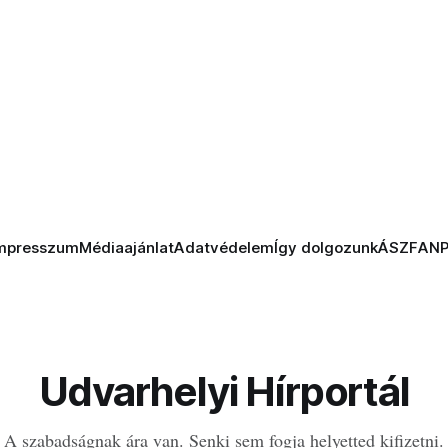
mpresszum
Médiaajánlat
Adatvédelem
Így dolgozunk
ÁSZF
AN
Udvarhelyi Hírportál
A szabadságnak ára van. Senki sem fogja helyetted kifizetni.