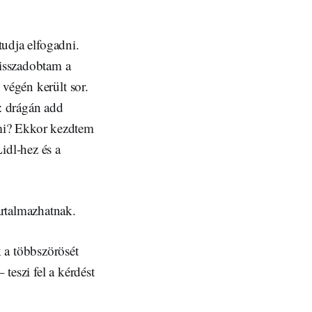
tudja elfogadni.
visszadobtam a
 végén került sor.
: drágán add
mi? Ekkor kezdtem
idl-hez és a
rtalmazhatnak.
 a többszörösét
teszi fel a kérdést