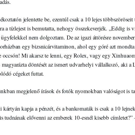
adás.
ékoztatón jelentette be, ezentúl csak a 10 lejes többszöröseit 
a a tízlejest is bemutatta, nehogy összekeverjék. „Eddig is 
lű ügyfelekkel nem dolgoztam. De az igazi áttörésre november
orházban egy bizsnicárvitaminon, ahol egy góré azt mondta
 occsón! Mi akarsz te lenni, egy Rolex, vagy egy Xinhuao
magyarázta döntését az ismert udvarhelyi vállalkozó, aki a L
ódó cégeket futtat.
nkban megjelenő írások és fotók nyomokban valóságot is ta
kártyán kapja a pénzét, és a bankomaták is csak a 10 lejnek
s tudnának elővenni az emberek 10-esnél kisebb címletet?” – 