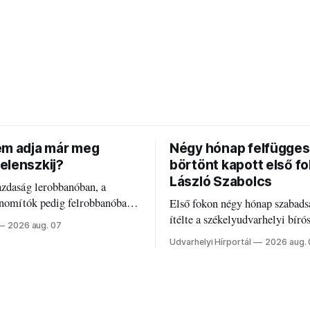
em adja már meg
Négy hónap felfügges
elenszkij?
börtönt kapott első f
László Szabolcs
azdaság lerobbanóban, a
inomítók pedig felrobbanóban.
Első fokon négy hónap szabads
z ukrán népharag, amikor
ítélte a székelyudvarhelyi bíró
2026 aug. 07
 vezetőivel.
Szabolcsot.
Udvarhelyi Hírportál
2026 aug.