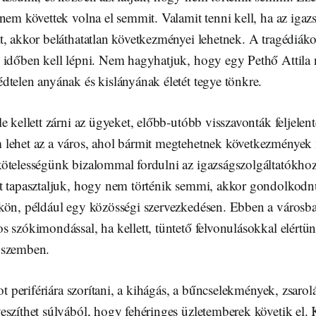
nem követtek volna el semmit. Valamit tenni kell, ha az igazs
t, akkor beláthatatlan következményei lehetnek. A tragédiák
 időben kell lépni. Nem hagyhatjuk, hogy egy Pethő Attila
dtelen anyának és kislányának életét tegye tönkre.
 kellett zárni az ügyeket, előbb-utóbb visszavonták feljelenté
lehet az a város, ahol bármit megtehetnek következmények
ötelességünk bizalommal fordulni az igazságszolgáltatókho
t tapasztaljuk, hogy nem történik semmi, akkor gondolkodn
kön, például egy közösségi szervezkedésen. Ebben a városba
s szókimondással, ha kellett, tüntető felvonulásokkal elért
 szemben.
got perifériára szorítani, a kihágás, a bűncselekmények, zsarol
szíthet súlyából, hogy fehéringes üzletemberek követik el. 