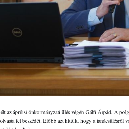
élt az áprilisi önkormányzati ülés végén Gálfi Árpád. A polg
olvasta fel beszédét. Előbb azt hittük, hogy a tanácsülésről v