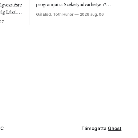
programjaira Székelyudvarhelyen?
ágvesztésre
Nálunk megtalálod őket – sőt, ha baj van a
ság László
Gál Előd, Tóth Hunor
2026 aug. 06
fogaddal, a fogorvosi ügyeletet is!
 07
PC
Támogatta
Ghost