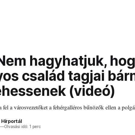
 Nem hagyhatjuk, ho
os család tagjai bár
hessenek (videó)
 fel a városvezetőket a fehérgalléros bűnözők ellen a polgá
 Hírportál
—
Olvasási idő: 1 perc