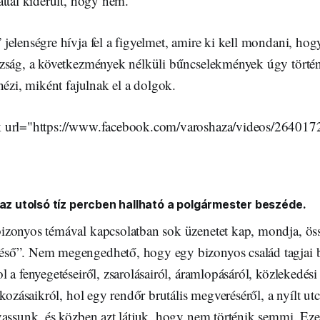
ttal kiderült, hogy nem.
elenségre hívja fel a figyelmet, amire ki kell mondani, hogy
zság, a következmények nélküli bűncselekmények úgy törté
nézi, miként fajulnak el a dolgok.
 url="https://www.facebook.com/varoshaza/videos/26401
 az utolsó tíz percben hallható a polgármester beszéde.
zonyos témával kapcsolatban sok üzenetet kap, mondja, öss
ső”. Nem megengedhető, hogy egy bizonyos család tagjai 
 a fenyegetéseiről, zsarolásairól, áramlopásáról, közlekedési
okozásaikról, hol egy rendőr brutális megveréséről, a nyílt ut
vassunk, és közben azt látjuk, hogy nem történik semmi. Ez