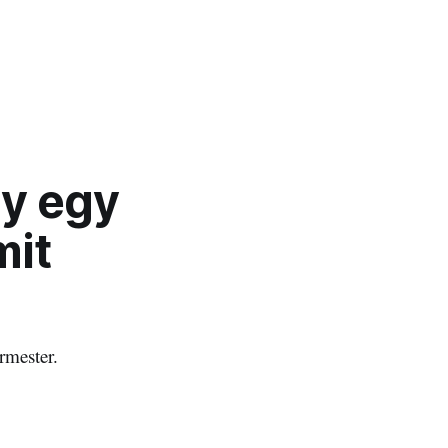
gy egy
mit
rmester.