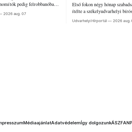
inomítók pedig felrobbanóban.
Első fokon négy hónap szabads
z ukrán népharag, amikor
ítélte a székelyudvarhelyi bíró
2026 aug. 07
 vezetőivel.
Szabolcsot.
Udvarhelyi Hírportál
2026 aug.
mpresszum
Médiaajánlat
Adatvédelem
Így dolgozunk
ÁSZF
AN