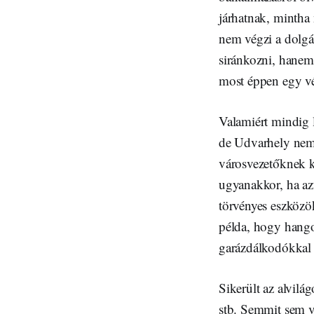
járhatnak, mintha 
nem végzi a dolgá
siránkozni, hanem
most éppen egy vé
Valamiért mindig le
de Udvarhely nem 
városvezetőknek k
ugyanakkor, ha az
törvényes eszközö
példa, hogy hango
garázdálkodókkal
Sikerült az alvilá
stb. Semmit sem ve