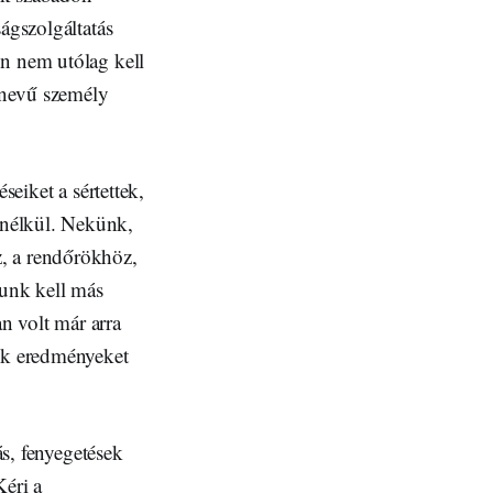
ágszolgáltatás
on nem utólag kell
 nevű személy
seiket a sértettek,
 nélkül. Nekünk,
z, a rendőrökhöz,
unk kell más
n volt már arra
ünk eredményeket
ás, fenyegetések
Kéri a