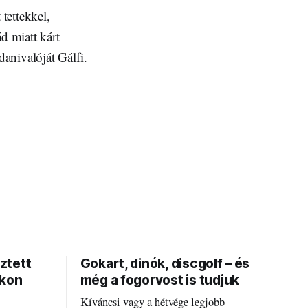
 tettekkel,
d miatt kárt
anivalóját Gálfi.
ztett
Gokart, dinók, discgolf – és
okon
még a fogorvost is tudjuk
Kíváncsi vagy a hétvége legjobb