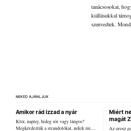
tanácsosokat, hogy
kiállásukkal támog
szenvedtek. Mondj
NEKED AJÁNLJUK
Amikor rád izzad a nyár
Miért n
magát Z
Klór, naptej, hideg sör vagy lángos?
Megkérdeztük a strandolókat, nekik mi
Az orosz g