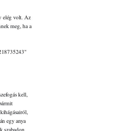
 elég volt. Az
nnek meg, ha a
7218735243"
zefogás kell,
bármit
 kihágásairól,
cán egy anya
ek szabadon