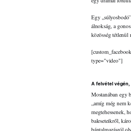
egy drámai fordula
Egy „súlyosbodó” j
álnokság, a gonos
közösség tétlenül 
[custom_facebook
type="video"]
A felvétel végén,
Mostanában egy bi
„amíg még nem ké
megtehessenek, hol
baleseteikről, kár
bántalmazásról ol