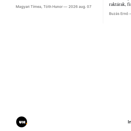
jelenti a nyarat, és hogyan bírják a
raktárak, f
Magyari Tímea, Tóth Hunor
2026 aug. 07
kánikulát.
Akárcsak a
Buzás Ernő
elégedetlen
I