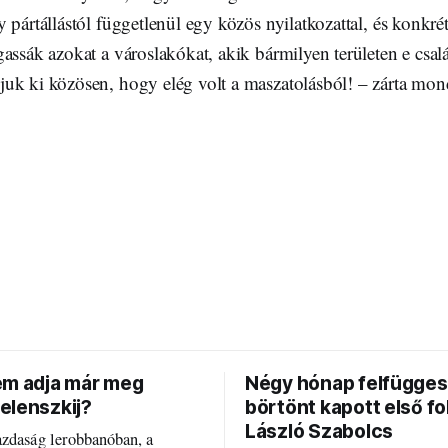
 pártállástól függetlenül egy közös nyilatkozattal, és konkrét
assák azokat a városlakókat, akik bármilyen területen e csalá
uk ki közösen, hogy elég volt a maszatolásból! – zárta mond
em adja már meg
Négy hónap felfügges
elenszkij?
börtönt kapott első f
László Szabolcs
azdaság lerobbanóban, a