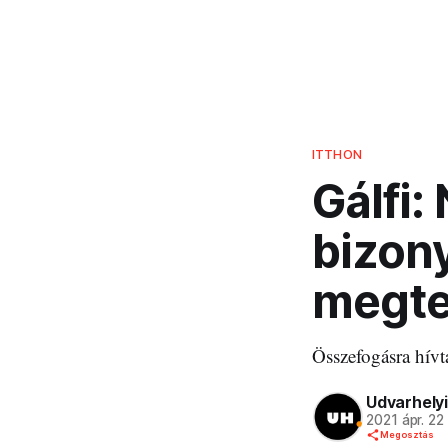
ITTHON
Gálfi:
bizony
megte
Összefogásra hívta
Udvarhelyi
2021 ápr. 22
Megosztás