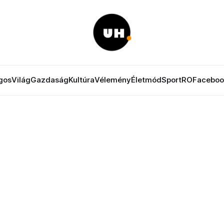
gos
Világ
Gazdaság
Kultúra
Vélemény
Életmód
Sport
RO
Faceboo