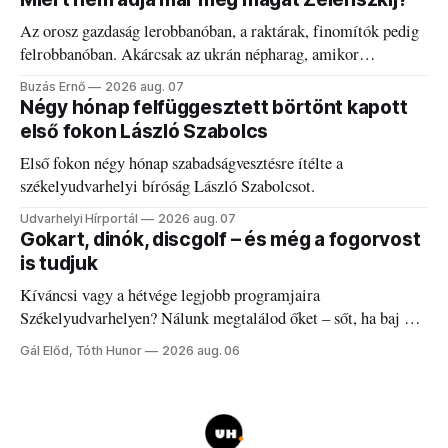
Az orosz gazdaság lerobbanóban, a raktárak, finomítók pedig
felrobbanóban. Akárcsak az ukrán népharag, amikor
elégedetlen vezetőivel.
Buzás Ernő
2026 aug. 07
Négy hónap felfüggesztett börtönt kapott
első fokon László Szabolcs
Első fokon négy hónap szabadságvesztésre ítélte a
székelyudvarhelyi bíróság László Szabolcsot.
Udvarhelyi Hírportál
2026 aug. 07
Gokart, dinók, discgolf – és még a fogorvost
is tudjuk
Kíváncsi vagy a hétvége legjobb programjaira
Székelyudvarhelyen? Nálunk megtalálod őket – sőt, ha baj van
a fogaddal, a fogorvosi ügyeletet is!
Gál Előd, Tóth Hunor
2026 aug. 06