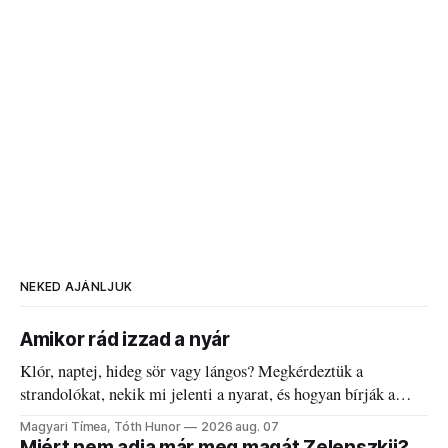
NEKED AJÁNLJUK
Amikor rád izzad a nyár
Klór, naptej, hideg sör vagy lángos? Megkérdeztük a
strandolókat, nekik mi jelenti a nyarat, és hogyan bírják a
kánikulát.
Magyari Tímea, Tóth Hunor
2026 aug. 07
Miért nem adja már meg magát Zelenszkij?