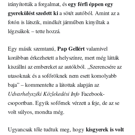
egy férfi éppen egy
irányították a forgalmat, és
gyerekülést szedett ki
a sötét autóból. Amint az a
fotón is látszik, mindkét járműben kinyíltak a
légzsákok – tette hozzá.
Pap Gellért
Egy másik szemtanú,
valamivel
korábban érkezhetett a helyszínre, mert még látták
kiszállni az embereket az autókból. „Szerencsére az
utasoknak és a sofőröknek nem esett komolyabb
baja” – kommentelte a látottak alapján az
Udvarhelyszéki Közlekedési Info
Facebook-
csoportban. Egyik sofőrnek vérzett a feje, de az se
volt súlyos, mondta még.
kisgyerek is volt
Ugyancsak tőle tudtuk meg, hogy