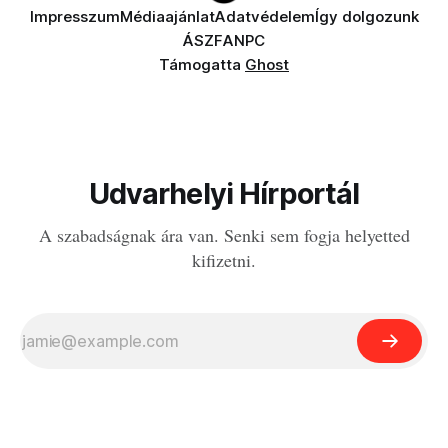
Impresszum
Médiaajánlat
Adatvédelem
Így dolgozunk
ÁSZF
ANPC
Támogatta
Ghost
Udvarhelyi Hírportál
A szabadságnak ára van. Senki sem fogja helyetted
kifizetni.