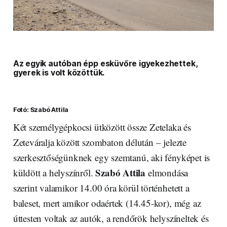
Az egyik autóban épp esküvőre igyekezhettek,
gyerek is volt közöttük.
Fotó: Szabó Attila
Két személygépkocsi ütközött össze Zetelaka és
Zeteváralja között szombaton délután – jelezte
szerkesztőségünknek egy szemtanú, aki fényképet is
Szabó Attila
küldött a helyszínről.
elmondása
szerint valamikor 14.00 óra körül történhetett a
baleset, mert amikor odaértek (14.45-kor), még az
úttesten voltak az autók, a rendőrök helyszíneltek és