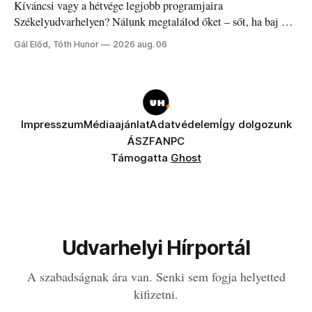
Kíváncsi vagy a hétvége legjobb programjaira
Székelyudvarhelyen? Nálunk megtalálod őket – sőt, ha baj van
a fogaddal, a fogorvosi ügyeletet is!
Gál Előd, Tóth Hunor
2026 aug. 06
Impresszum
Médiaajánlat
Adatvédelem
Így dolgozunk
ÁSZF
ANPC
Támogatta
Ghost
Udvarhelyi Hírportál
A szabadságnak ára van. Senki sem fogja helyetted
kifizetni.