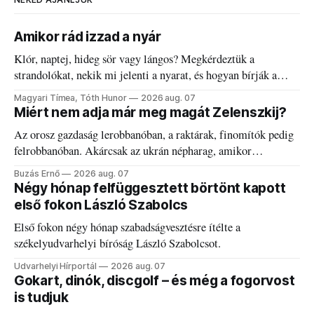
Amikor rád izzad a nyár
Klór, naptej, hideg sör vagy lángos? Megkérdeztük a
strandolókat, nekik mi jelenti a nyarat, és hogyan bírják a
kánikulát.
Magyari Tímea, Tóth Hunor
2026 aug. 07
Miért nem adja már meg magát Zelenszkij?
Az orosz gazdaság lerobbanóban, a raktárak, finomítók pedig
felrobbanóban. Akárcsak az ukrán népharag, amikor
elégedetlen vezetőivel.
Buzás Ernő
2026 aug. 07
Négy hónap felfüggesztett börtönt kapott
első fokon László Szabolcs
Első fokon négy hónap szabadságvesztésre ítélte a
székelyudvarhelyi bíróság László Szabolcsot.
Udvarhelyi Hírportál
2026 aug. 07
Gokart, dinók, discgolf – és még a fogorvost
is tudjuk