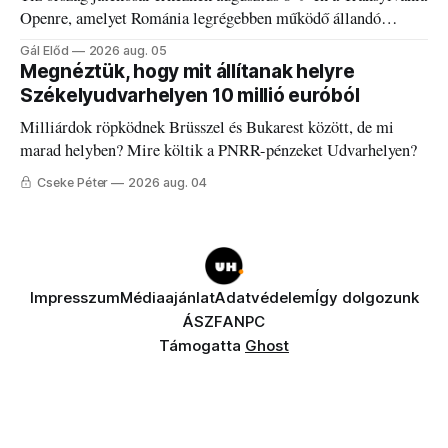
Openre, amelyet Románia legrégebben működő állandó
discgolfpályáján rendeznek meg.
Gál Előd
2026 aug. 05
Megnéztük, hogy mit állítanak helyre
Székelyudvarhelyen 10 millió euróból
Milliárdok röpködnek Brüsszel és Bukarest között, de mi
marad helyben? Mire költik a PNRR-pénzeket Udvarhelyen?
Cseke Péter
2026 aug. 04
Impresszum
Médiaajánlat
Adatvédelem
Így dolgozunk
ÁSZF
ANPC
Támogatta
Ghost