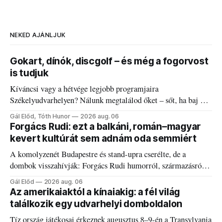
NEKED AJÁNLJUK
Gokart, dínók, discgolf – és még a fogorvost
is tudjuk
Kíváncsi vagy a hétvége legjobb programjaira
Székelyudvarhelyen? Nálunk megtalálod őket – sőt, ha baj van
a fogaddal, a fogorvosi ügyeletet is!
Gál Előd, Tóth Hunor
2026 aug. 06
Forgács Rudi: ezt a balkáni, román–magyar
kevert kultúrát sem adnám oda semmiért
A komolyzenét Budapestre és stand-upra cserélte, de a
dombok visszahívják: Forgács Rudi humorról, származásról
és határokról.
Gál Előd
2026 aug. 06
Az amerikaiaktól a kínaiakig: a fél világ
találkozik egy udvarhelyi domboldalon
Tíz ország játékosai érkeznek augusztus 8–9-én a Transylvania