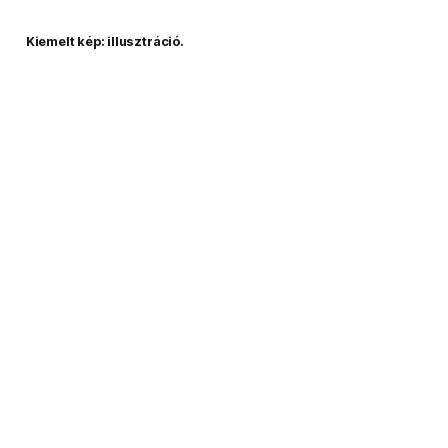
Kiemelt kép: illusztráció.