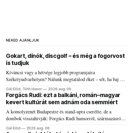
NEKED AJÁNLJUK
Gokart, dínók, discgolf – és még a fogorvost
is tudjuk
Kíváncsi vagy a hétvége legjobb programjaira
Székelyudvarhelyen? Nálunk megtalálod őket – sőt, ha baj van
a fogaddal, a fogorvosi ügyeletet is!
Gál Előd, Tóth Hunor
2026 aug. 06
Forgács Rudi: ezt a balkáni, román–magyar
kevert kultúrát sem adnám oda semmiért
A komolyzenét Budapestre és stand-upra cserélte, de a
dombok visszahívják: Forgács Rudi humorról, származásról
és határokról.
Gál Előd
2026 aug. 06