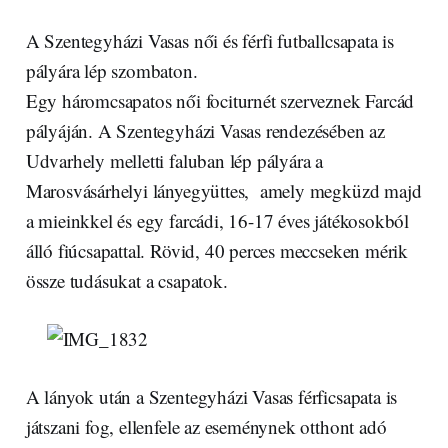
A Szentegyházi Vasas női és férfi futballcsapata is
pályára lép szombaton.
Egy háromcsapatos női fociturnét szerveznek Farcád
pályáján. A Szentegyházi Vasas rendezésében az
Udvarhely melletti faluban lép pályára a
Marosvásárhelyi lányegyüttes, amely megküzd majd
a mieinkkel és egy farcádi, 16-17 éves játékosokból
álló fiúcsapattal. Rövid, 40 perces meccseken mérik
össze tudásukat a csapatok.
A lányok után a Szentegyházi Vasas férficsapata is
játszani fog, ellenfele az eseménynek otthont adó