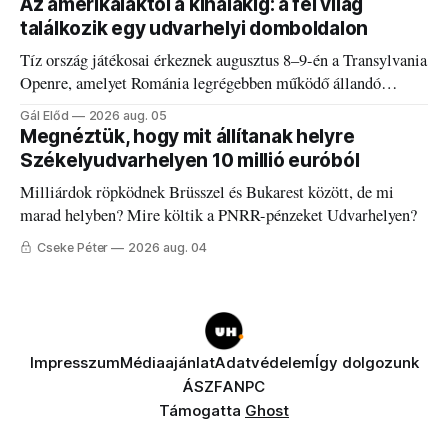
Az amerikaiaktól a kínaiakig: a fél világ
találkozik egy udvarhelyi domboldalon
Tíz ország játékosai érkeznek augusztus 8–9-én a Transylvania
Openre, amelyet Románia legrégebben működő állandó
discgolfpályáján rendeznek meg.
Gál Előd
2026 aug. 05
Megnéztük, hogy mit állítanak helyre
Székelyudvarhelyen 10 millió euróból
Milliárdok röpködnek Brüsszel és Bukarest között, de mi
marad helyben? Mire költik a PNRR-pénzeket Udvarhelyen?
Cseke Péter
2026 aug. 04
Impresszum
Médiaajánlat
Adatvédelem
Így dolgozunk
ÁSZF
ANPC
Támogatta
Ghost