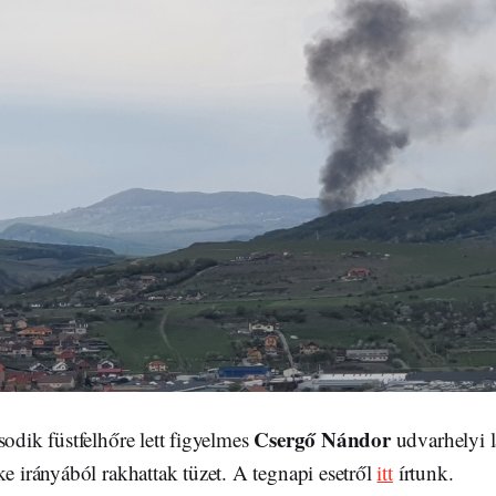
Csergő Nándor
sodik füstfelhőre lett figyelmes
udvarhelyi l
ke irányából rakhattak tüzet. A tegnapi esetről
itt
írtunk.