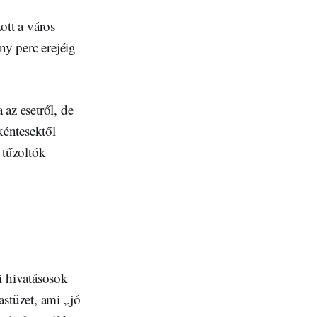
ott a város
ny perc erejéig
az esetről, de
kéntesektől
 tűzoltók
i hivatásosok
astüzet, ami „jó