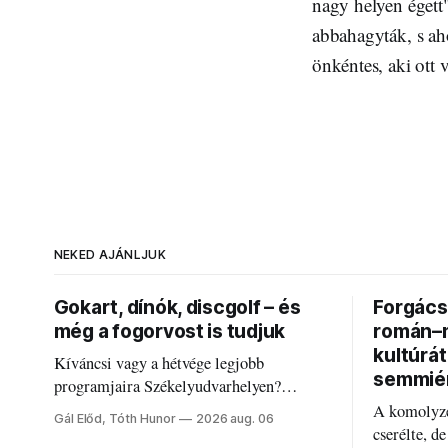
nagy helyen égett"
abbahagyták, s aho
önkéntes, aki ott v
NEKED AJÁNLJUK
Gokart, dínók, discgolf – és
Forgács 
még a fogorvost is tudjuk
román–m
kultúrá
Kíváncsi vagy a hétvége legjobb
semmié
programjaira Székelyudvarhelyen?
Nálunk megtalálod őket – sőt, ha baj van a
A komolyze
Gál Előd, Tóth Hunor
2026 aug. 06
fogaddal, a fogorvosi ügyeletet is!
cserélte, d