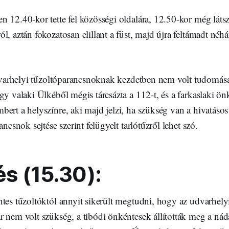
 12.40-kor tette fel közösségi oldalára, 12.50-kor még látsz
l, aztán fokozatosan elillant a füst, majd újra feltámadt néhá
arhelyi tűzoltóparancsnoknak kezdetben nem volt tudomása 
gy valaki Ülkéből mégis tárcsázta a 112-t, és a farkaslaki ön
ert a helyszínre, aki majd jelzi, ha szükség van a hivatásos
ancsnok sejtése szerint felügyelt tarlótűzről lehet szó.
és (15.30):
tes tűzoltóktól annyit sikerült megtudni, hogy az udvarhely
 nem volt szükség, a tibódi önkéntesek állították meg a nád