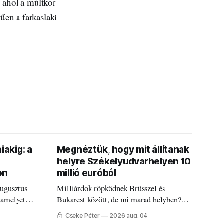
, ahol a múltkor
űen a farkaslaki
iakig: a
Megnéztük, hogy mit állítanak
helyre Székelyudvarhelyen 10
on
millió euróból
augusztus
Milliárdok röpködnek Brüsszel és
 amelyet
Bukarest között, de mi marad helyben?
állandó
Mire költik a PNRR-pénzeket
Cseke Péter
2026 aug. 04