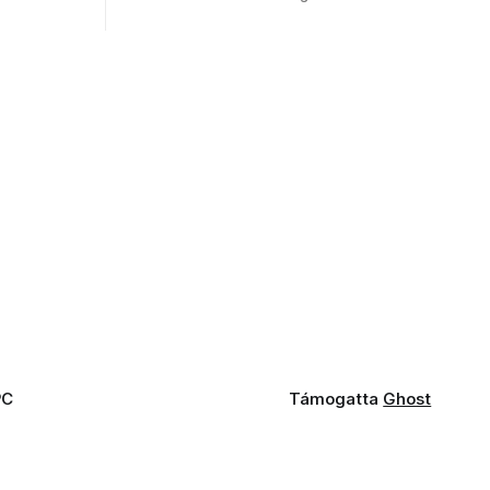
g.
Udvarhelyen?
PC
Támogatta
Ghost