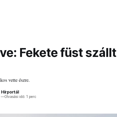
tve: Fekete füst száll
kos vette észre.
 Hírportál
—
Olvasási idő: 1 perc