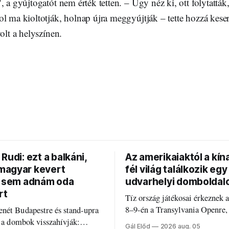
, a gyújtogatót nem érték tetten. – Úgy néz ki, ott folytatták
l ma kioltotják, holnap újra meggyújtják – tette hozzá keser
olt a helyszínen.
Rudi: ezt a balkáni,
Az amerikaiaktól a kína
agyar kevert
fél világ találkozik egy
t sem adnám oda
udvarhelyi domboldal
rt
Tíz ország játékosai érkeznek 
8–9-én a Transylvania Openre,
nét Budapestre és stand-upra
Románia legrégebben működő 
e a dombok visszahívják:
Gál Előd
2026 aug. 05