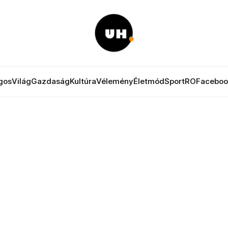
gos
Világ
Gazdaság
Kultúra
Vélemény
Életmód
Sport
RO
Faceboo