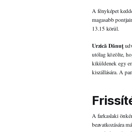
A fényképet kedden
magasabb pontjairó
13.15 körül.
Urzică ‎Dănuț
udv
utólag közölte, ho
kiküldenek egy emb
kiszállására. A par
Frissít
A farkaslaki önkén
beavatkozására már