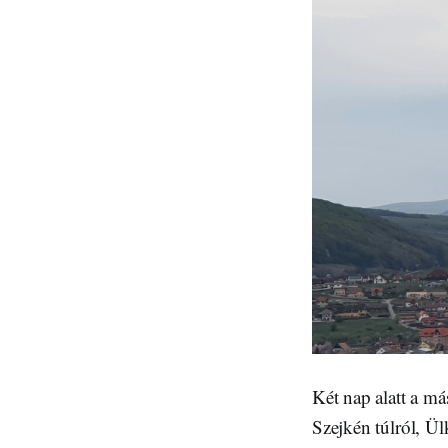
Két nap alatt a má
Szejkén túlról, Ül