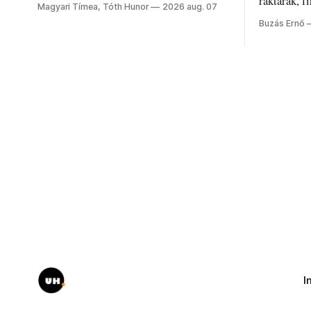
jelenti a nyarat, és hogyan bírják a
raktárak, f
Magyari Tímea, Tóth Hunor
2026 aug. 07
kánikulát.
Akárcsak a
Buzás Ernő
elégedetlen
I