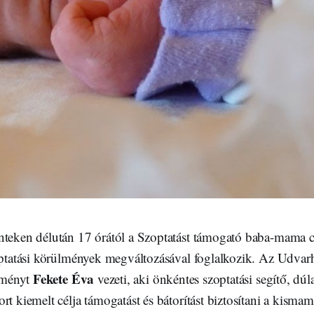
nteken délután 17 órától a Szoptatást támogató baba-mama c
zoptatási körülmények megváltozásával foglalkozik. Az Udva
Fekete
Éva
seményt
vezeti, aki önkéntes szoptatási segítő, dú
rt kiemelt célja támogatást és bátorítást biztosítani a kisma