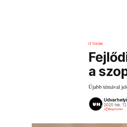
ITTHON
Fejlőd
a szo
Újabb témával jel
Udvarhelyi
2020 feb. 12
Megosztás