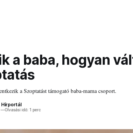
ik a baba, hogyan vál
ptatás
entkezik a Szoptatást támogató baba-mama csoport.
 Hírportál
—
Olvasási idő: 1 perc