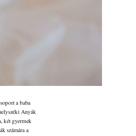
soport a baba
rhelyszéki Anyák
la, két gyermek
mák számára a