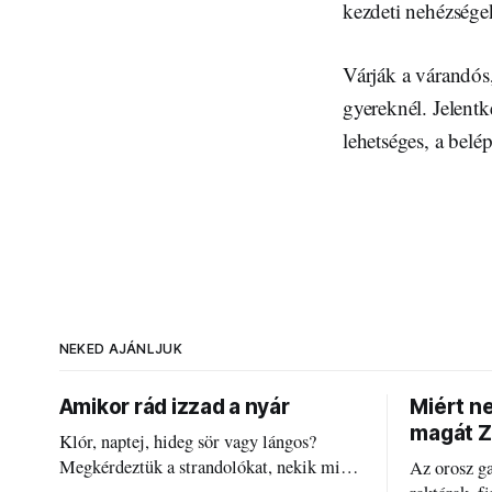
kezdeti nehézségek
Várják a várandós,
gyereknél. Jelent
lehetséges, a belé
NEKED AJÁNLJUK
Amikor rád izzad a nyár
Miért n
magát Z
Klór, naptej, hideg sör vagy lángos?
Megkérdeztük a strandolókat, nekik mi
Az orosz g