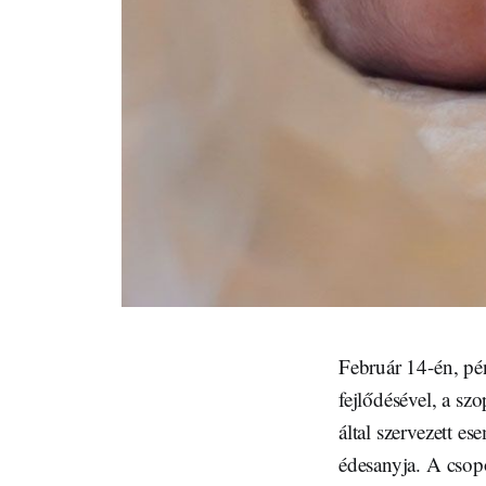
Február 14-én, pé
fejlődésével, a s
által szervezett e
édesanyja. A csopo