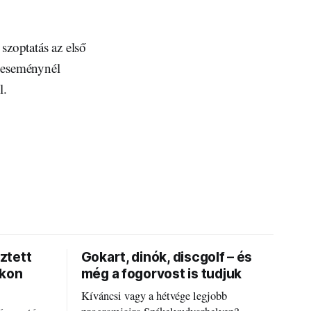
szoptatás az első
t eseménynél
l.
ztett
Gokart, dinók, discgolf – és
okon
még a fogorvost is tudjuk
Kíváncsi vagy a hétvége legjobb