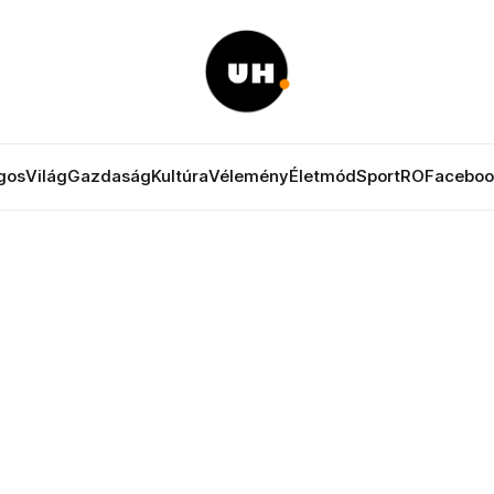
gos
Világ
Gazdaság
Kultúra
Vélemény
Életmód
Sport
RO
Faceboo