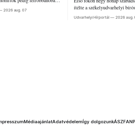
inomítók pedig felrobbanóban.
Első fokon négy hónap szabads
z ukrán népharag, amikor
ítélte a székelyudvarhelyi bíró
2026 aug. 07
 vezetőivel.
Szabolcsot.
Udvarhelyi Hírportál
2026 aug.
mpresszum
Médiaajánlat
Adatvédelem
Így dolgozunk
ÁSZF
AN