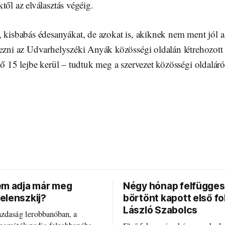
től az elválasztás végéig.
 kisbabás édesanyákat, de azokat is, akiknek nem ment jól a 
kezni az Udvarhelyszéki Anyák közösségi oldalán létrehozot
pő 15 lejbe kerül – tudtuk meg a szervezet közösségi oldaláró
em adja már meg
Négy hónap felfügges
elenszkij?
börtönt kapott első f
László Szabolcs
azdaság lerobbanóban, a