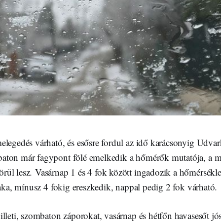
elegedés várható, és esősre fordul az idő karácsonyig Udvar
aton már fagypont fölé emelkedik a hőmérők mutatója, a m
ül lesz. Vasárnap 1 és 4 fok között ingadozik a hőmérsékle
zaka, mínusz 4 fokig ereszkedik, nappal pedig 2 fok várható.
lleti, szombaton záporokat, vasárnap és hétfőn havasesőt jó