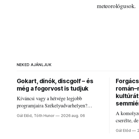
meteorológusok.
NEKED AJÁNLJUK
Gokart, dínók, discgolf – és
Forgács 
még a fogorvost is tudjuk
román–m
kultúrá
Kíváncsi vagy a hétvége legjobb
semmié
programjaira Székelyudvarhelyen?
Nálunk megtalálod őket – sőt, ha baj van a
A komolyze
Gál Előd, Tóth Hunor
2026 aug. 06
fogaddal, a fogorvosi ügyeletet is!
cserélte, d
Forgács Ru
Gál Előd
határokról.