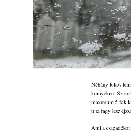
Néhány fokos felm
környékén. Szomb
maximum 5 fok kör
újra fagy lesz éjs
Ami a csapadékot i