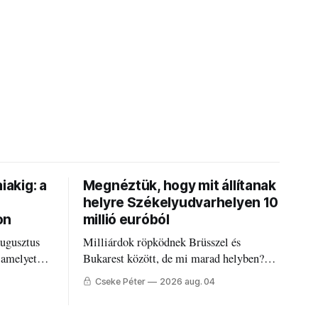
iakig: a
Megnéztük, hogy mit állítanak
helyre Székelyudvarhelyen 10
on
millió euróból
augusztus
Milliárdok röpködnek Brüsszel és
 amelyet
Bukarest között, de mi marad helyben?
állandó
Mire költik a PNRR-pénzeket
Cseke Péter
2026 aug. 04
g.
Udvarhelyen?