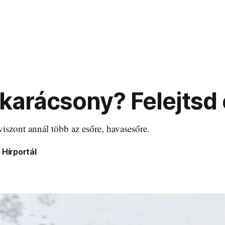
karácsony? Felejtsd 
 viszont annál több az esőre, havasesőre.
 Hírportál
1