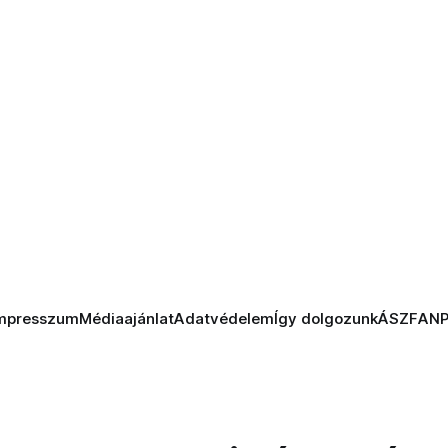
mpresszum
Médiaajánlat
Adatvédelem
Így dolgozunk
ÁSZF
AN