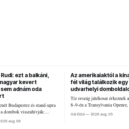
Rudi: ezt a balkáni,
Az amerikaiaktól a kína
agyar kevert
fél világ találkozik egy
t sem adnám oda
udvarhelyi domboldal
rt
Tíz ország játékosai érkeznek 
8–9-én a Transylvania Openre,
nét Budapestre és stand-upra
Románia legrégebben működő 
e a dombok visszahívják:
Gál Előd
2026 aug. 05
discgolfpályáján rendeznek me
di humorról, származásról és
2026 aug. 06