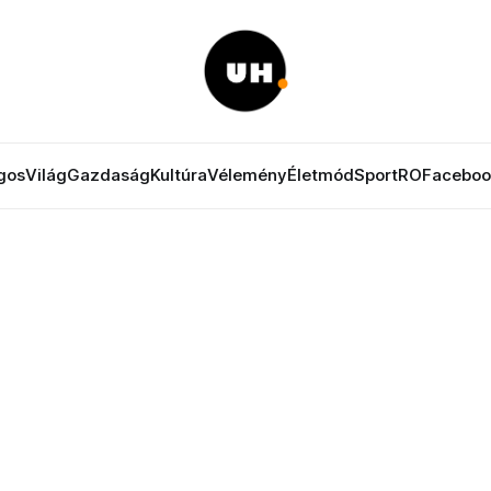
gos
Világ
Gazdaság
Kultúra
Vélemény
Életmód
Sport
RO
Faceboo