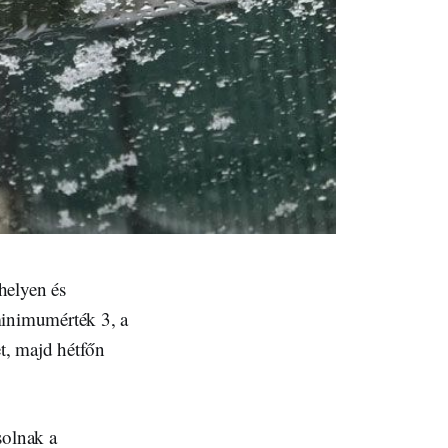
helyen és
inimumérték 3, a
t, majd hétfőn
solnak a