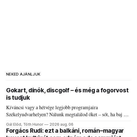
NEKED AJÁNLJUK
Gokart, dínók, discgolf – és még a fogorvost
is tudjuk
Kíváncsi vagy a hétvége legjobb programjaira
Székelyudvarhelyen? Nálunk megtalálod őket – sőt, ha baj van
a fogaddal, a fogorvosi ügyeletet is!
Gál Előd, Tóth Hunor
2026 aug. 06
Forgács Rudi: ezt a balkáni, román–magyar