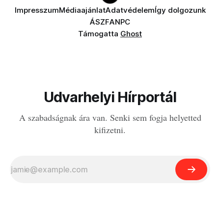
Impresszum
Médiaajánlat
Adatvédelem
Így dolgozunk
ÁSZF
ANPC
Támogatta
Ghost
Udvarhelyi Hírportál
A szabadságnak ára van. Senki sem fogja helyetted
kifizetni.