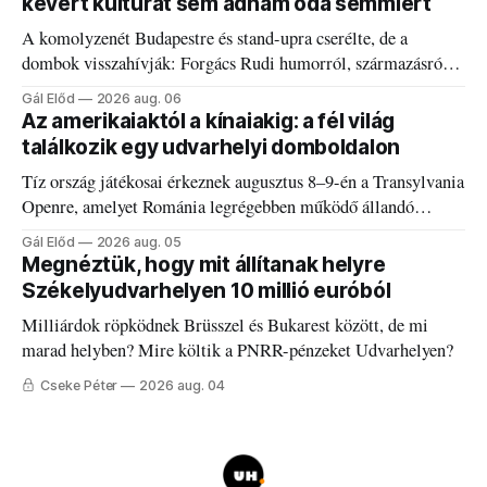
kevert kultúrát sem adnám oda semmiért
A komolyzenét Budapestre és stand-upra cserélte, de a
dombok visszahívják: Forgács Rudi humorról, származásról
és határokról.
Gál Előd
2026 aug. 06
Az amerikaiaktól a kínaiakig: a fél világ
találkozik egy udvarhelyi domboldalon
Tíz ország játékosai érkeznek augusztus 8–9-én a Transylvania
Openre, amelyet Románia legrégebben működő állandó
discgolfpályáján rendeznek meg.
Gál Előd
2026 aug. 05
Megnéztük, hogy mit állítanak helyre
Székelyudvarhelyen 10 millió euróból
Milliárdok röpködnek Brüsszel és Bukarest között, de mi
marad helyben? Mire költik a PNRR-pénzeket Udvarhelyen?
Cseke Péter
2026 aug. 04