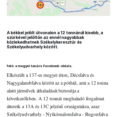
A kékkel jelölt útvonalon a 12 tonnánál kisebb, a
szürkével jelöltön az ennél nagyobbak
közlekedhetnek Székelykeresztúr és
Székelyudvarhely között.
fotó: a megyei tanács Facebook-oldala.
Elkészült a 137-es megyei úton, Décsfalva és
Nagygalambfalva között az a póthíd, ami a 12 tonna
alatti járművek áthaladását biztosítja a
következőkben. A 12 tonnát meghaladó forgalmat
áttereik a 13A és 13C jelzésű országutakra, azaz
Székelyudvarhely - Nyikómalomfalva - Rugonfalva