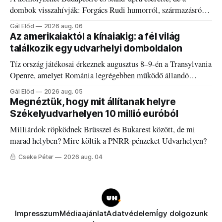
dombok visszahívják: Forgács Rudi humorról, származásról
és határokról.
Gál Előd
2026 aug. 06
Az amerikaiaktól a kínaiakig: a fél világ
találkozik egy udvarhelyi domboldalon
Tíz ország játékosai érkeznek augusztus 8–9-én a Transylvania
Openre, amelyet Románia legrégebben működő állandó
discgolfpályáján rendeznek meg.
Gál Előd
2026 aug. 05
Megnéztük, hogy mit állítanak helyre
Székelyudvarhelyen 10 millió euróból
Milliárdok röpködnek Brüsszel és Bukarest között, de mi
marad helyben? Mire költik a PNRR-pénzeket Udvarhelyen?
Cseke Péter
2026 aug. 04
Impresszum
Médiaajánlat
Adatvédelem
Így dolgozunk