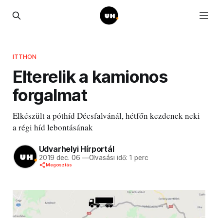
ITTHON
Elterelik a kamionos
forgalmat
Elkészült a póthíd Décsfalvánál, hétfőn kezdenek neki
a régi híd lebontásának
Udvarhelyi Hírportál
2019 dec. 06
—
Olvasási idő: 1 perc
Megosztás