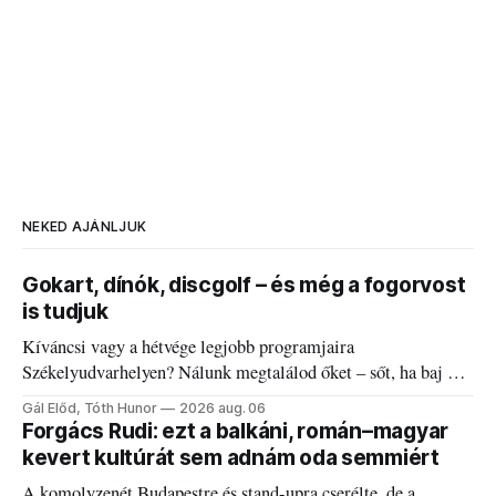
NEKED AJÁNLJUK
Gokart, dínók, discgolf – és még a fogorvost
is tudjuk
Kíváncsi vagy a hétvége legjobb programjaira
Székelyudvarhelyen? Nálunk megtalálod őket – sőt, ha baj van
a fogaddal, a fogorvosi ügyeletet is!
Gál Előd, Tóth Hunor
2026 aug. 06
Forgács Rudi: ezt a balkáni, román–magyar
kevert kultúrát sem adnám oda semmiért
A komolyzenét Budapestre és stand-upra cserélte, de a