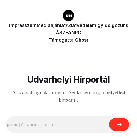
Impresszum
Médiaajánlat
Adatvédelem
Így dolgozunk
ÁSZF
ANPC
Támogatta
Ghost
Udvarhelyi Hírportál
A szabadságnak ára van. Senki sem fogja helyetted
kifizetni.