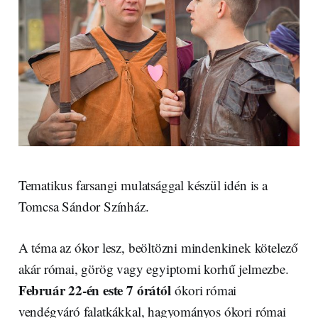
Tematikus farsangi mulatsággal készül idén is a
Tomcsa Sándor Színház.
A téma az ókor lesz, beöltözni mindenkinek kötelező
akár római, görög vagy egyiptomi korhű jelmezbe.
Február 22-én este 7 órától
ókori római
vendégváró falatkákkal, hagyományos ókori római