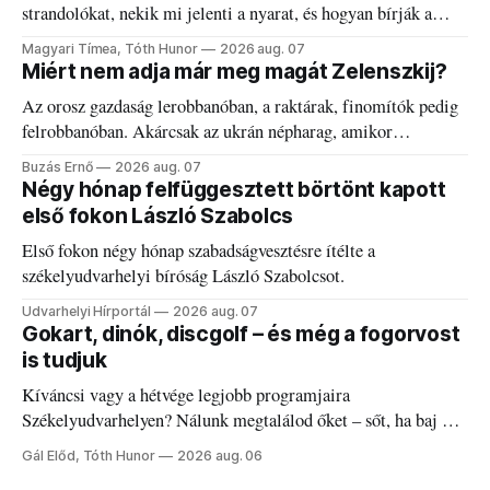
strandolókat, nekik mi jelenti a nyarat, és hogyan bírják a
kánikulát.
Magyari Tímea, Tóth Hunor
2026 aug. 07
Miért nem adja már meg magát Zelenszkij?
Az orosz gazdaság lerobbanóban, a raktárak, finomítók pedig
felrobbanóban. Akárcsak az ukrán népharag, amikor
elégedetlen vezetőivel.
Buzás Ernő
2026 aug. 07
Négy hónap felfüggesztett börtönt kapott
első fokon László Szabolcs
Első fokon négy hónap szabadságvesztésre ítélte a
székelyudvarhelyi bíróság László Szabolcsot.
Udvarhelyi Hírportál
2026 aug. 07
Gokart, dinók, discgolf – és még a fogorvost
is tudjuk
Kíváncsi vagy a hétvége legjobb programjaira
Székelyudvarhelyen? Nálunk megtalálod őket – sőt, ha baj van
a fogaddal, a fogorvosi ügyeletet is!
Gál Előd, Tóth Hunor
2026 aug. 06