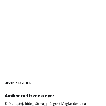
NEKED AJÁNLJUK
Amikor rád izzad a nyár
Klór, naptej, hideg sör vagy lángos? Megkérdeztük a