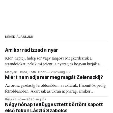
NEKED AJÁNLJUK
Amikor rád izzad a nyár
Klór, naptej, hideg sör vagy lángos? Megkérdeztük a
strandolókat, nekik mi jelenti a nyarat, és hogyan bírják a
kánikulát.
Magyari Tímea, Tóth Hunor
2026 aug. 07
Miért nem adja már meg magát Zelenszkij?
Az orosz gazdaság lerobbanóban, a raktárak, finomítók pedig
felrobbanóban. Akárcsak az ukrán népharag, amikor
elégedetlen vezetőivel.
Buzás Ernő
2026 aug. 07
Négy hónap felfüggesztett börtönt kapott
első fokon László Szabolcs