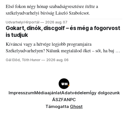
Első fokon négy hónap szabadságvesztésre ítélte a
székelyudvarhelyi bíróság László Szabolcsot.
Udvarhelyi Hírportál
2026 aug. 07
Gokart, dinók, discgolf – és még a fogorvost
is tudjuk
Kíváncsi vagy a hétvége legjobb programjaira
Székelyudvarhelyen? Nálunk megtalálod őket – sőt, ha baj van
a fogaddal, a fogorvosi ügyeletet is!
Gál Előd, Tóth Hunor
2026 aug. 06
Impresszum
Médiaajánlat
Adatvédelem
Így dolgozunk
ÁSZF
ANPC
Támogatta
Ghost