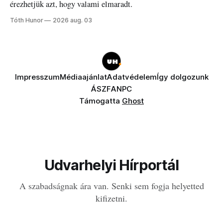
érezhetjük azt, hogy valami elmaradt.
Tóth Hunor
2026 aug. 03
Impresszum
Médiaajánlat
Adatvédelem
Így dolgozunk
ÁSZF
ANPC
Támogatta
Ghost
Udvarhelyi Hírportál
A szabadságnak ára van. Senki sem fogja helyetted
kifizetni.