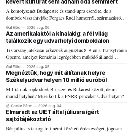
kevert kultúrát sem adnám oda semmiért
A komolyzenét Budapestre és stand-upra cserélte, de a
dombok visszahívják: Forgács Rudi humorról, származásról
és határokról.
Gál Előd
2026 aug. 06
Az amerikaiaktól a kínaiakig: a fél világ
találkozik egy udvarhelyi domboldalon
Tíz ország játékosai érkeznek augusztus 8–9-én a Transylvania
Openre, amelyet Románia legrégebben működő állandó
discgolfpályáján rendeznek meg.
Gál Előd
2026 aug. 05
Megnéztük, hogy mit állítanak helyre
Székelyudvarhelyen 10 millió euróból
Milliárdok röpködnek Brüsszel és Bukarest között, de mi
marad helyben? Mire költik a PNRR-pénzeket Udvarhelyen?
Cseke Péter
2026 aug. 04
Elmaradt az UIET által júliusra ígért
sajtótájékoztató
Bár július is tartogatott némi közéleti érdekességet, jogosan