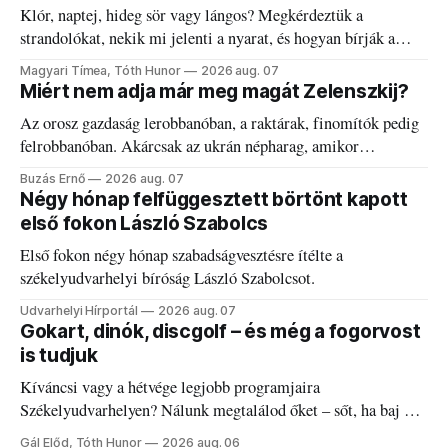
Klór, naptej, hideg sör vagy lángos? Megkérdeztük a
strandolókat, nekik mi jelenti a nyarat, és hogyan bírják a
kánikulát.
Magyari Tímea, Tóth Hunor
2026 aug. 07
Miért nem adja már meg magát Zelenszkij?
Az orosz gazdaság lerobbanóban, a raktárak, finomítók pedig
felrobbanóban. Akárcsak az ukrán népharag, amikor
elégedetlen vezetőivel.
Buzás Ernő
2026 aug. 07
Négy hónap felfüggesztett börtönt kapott
első fokon László Szabolcs
Első fokon négy hónap szabadságvesztésre ítélte a
székelyudvarhelyi bíróság László Szabolcsot.
Udvarhelyi Hírportál
2026 aug. 07
Gokart, dinók, discgolf – és még a fogorvost
is tudjuk
Kíváncsi vagy a hétvége legjobb programjaira
Székelyudvarhelyen? Nálunk megtalálod őket – sőt, ha baj van
a fogaddal, a fogorvosi ügyeletet is!
Gál Előd, Tóth Hunor
2026 aug. 06