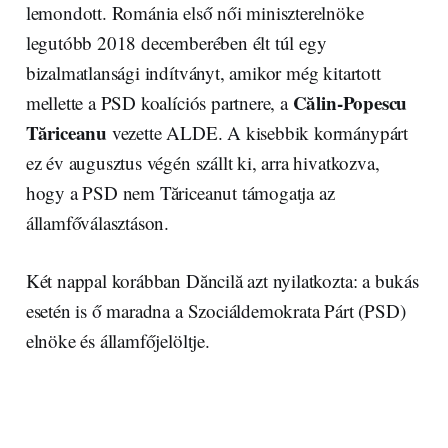
lemondott. Románia első női miniszterelnöke
legutóbb 2018 decemberében élt túl egy
bizalmatlansági indítványt, amikor még kitartott
Călin-Popescu
mellette a PSD koalíciós partnere, a
Tăriceanu
vezette ALDE. A kisebbik kormánypárt
ez év augusztus végén szállt ki, arra hivatkozva,
hogy a PSD nem Tăriceanut támogatja az
államfőválasztáson.
Két nappal korábban Dăncilă azt nyilatkozta: a bukás
esetén is ő maradna a Szociáldemokrata Párt (PSD)
elnöke és államfőjelöltje.