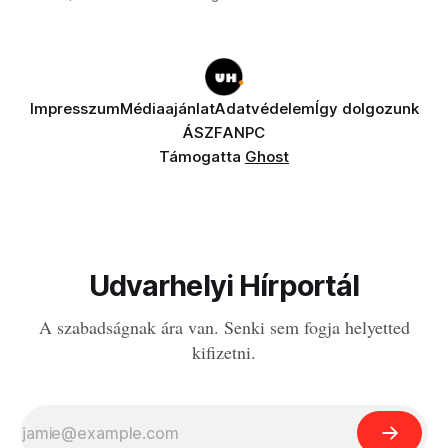
Impresszum
Médiaajánlat
Adatvédelem
Így dolgozunk
ÁSZF
ANPC
Támogatta
Ghost
Udvarhelyi Hírportál
A szabadságnak ára van. Senki sem fogja helyetted
kifizetni.