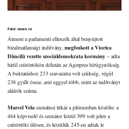
Fotó: news.ro
Átment a parlamenti ellenzék által benyújtott
megbukott a Viorica
bizalmatlansági indítvány,
Dăncilă vezette szociáldemokrata kormány
– adta
hírül csütörtökön délután az Agerpres hírügynökség.
A buktatáshoz 233 szavazatra volt szükség, végül
238 gyűlt össze, ami eggyel több, mint az indítványt
aláírók száma.
Marcel Vela
szenátusi titkár a plénumban közölte: a
464 képviselő és szenátor közül 399 volt jelen a
csütörtöki ülésen, és közülük 245-en adtak le