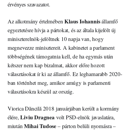
érvényes szavazatot.
Klaus Iohannis
Az alkotmány értelmében
államfő
egyeztetésre hívja a pártokat, és az általa kijelölt új
miniszterelnök-jelöltnek 10 napja van, hogy
megnevezze minisztereit. A kabinetet a parlament
többségének támogatnia kell, de ha egymás után
kétszer nem kap bizalmat, akkor előre hozott
választásokat ír ki az államfő. Ez leghamarabb 2020-
ban történhet meg, amikor amúgy is parlamenti
választásokra készül az ország.
Viorica Dăncilă 2018 januárjában került a kormány
Liviu Dragnea
élére,
volt PSD-elnök javaslatára,
Mihai Tudose
miután
– párton belüli nyomásra –