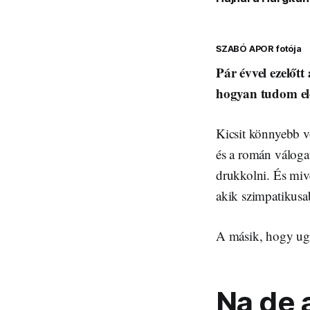
SZABÓ APOR fotója
Pár évvel ezelőt
hogyan tudom el
Kicsit könnyebb v
és a román válogat
drukkolni. És miv
akik szimpatikusa
A másik, hogy ugy
Na de a