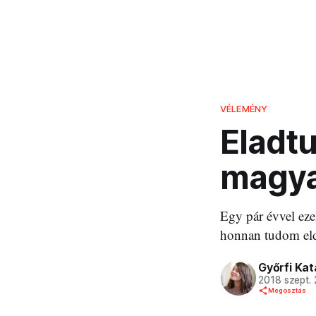
VÉLEMÉNY
Eladtu
magya
Egy pár évvel eze
honnan tudom eld
Győrfi Kat
2018 szept.
Megosztás