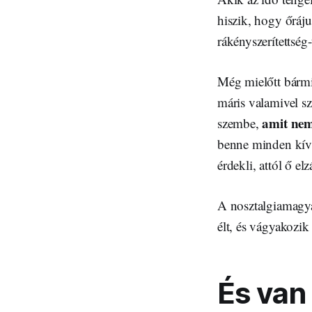
hiszik, hogy őráj
rákényszerítettség
Még mielőtt bármi
máris valamivel sz
amit nem 
szembe,
benne minden kívá
érdekli, attól ő el
A nosztalgiamagya
élt, és vágyakozik
És van