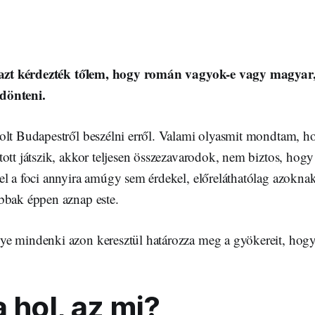
t azt kérdezték tőlem, hogy román vagyok-e vagy magyar,
dönteni.
olt Budapestről beszélni erről. Valami olyasmit mondtam, 
ott játszik, akkor teljesen összezavarodok, nem biztos, hog
el a foci annyira amúgy sem érdekel, előreláthatólag azokna
bbak éppen aznap este.
e mindenki azon keresztül határozza meg a gyökereit, hogy 
 hol, az mi?