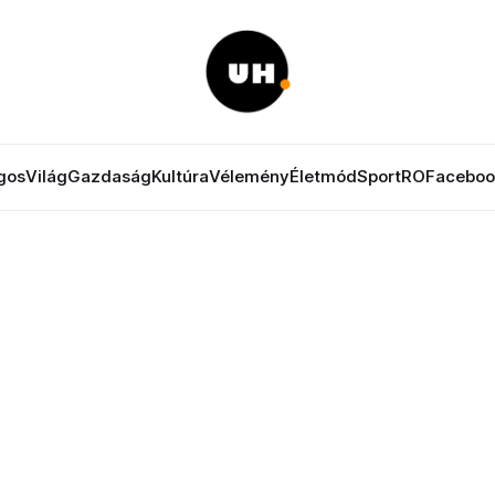
gos
Világ
Gazdaság
Kultúra
Vélemény
Életmód
Sport
RO
Faceboo