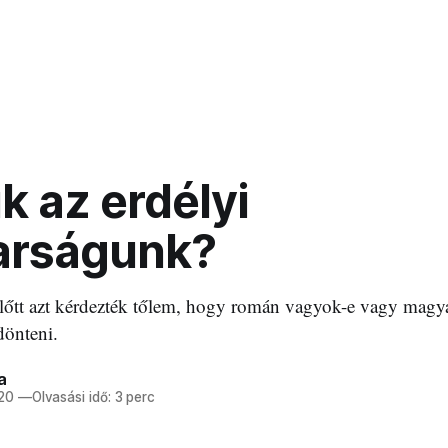
k az erdélyi
rságunk?
lőtt azt kérdezték tőlem, hogy román vagyok-e vagy magya
önteni.
a
 20
—
Olvasási idő: 3 perc