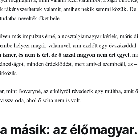
uk rákényszerítettek valamit, amihez nekik semmi közük. De
-tudatba nevelték őket bele.
lyen más impulzus érné, a nosztalgiamagyar kérlek, máris dü
embe helyezi magát, valamivel, ami ezelőtt egy évszázaddal t
ismer, és nem is ért, de ő azzal nagyon nem ért egyet
, m
ncsiságot, minden érdeklődést, mert amivel szembeáll, az 
zárkózik.
r, mint Bovaryné, az erkélyről révedezik egy múltba, amit
 vissza oda, ahol ő soha nem is volt.
 a másik: az élőmagyar.