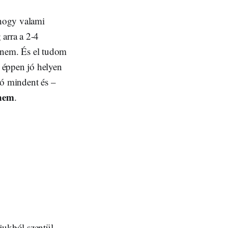
 hogy valami
 arra a 2-4
 nem. És el tudom
éppen jó helyen
mó mindent és –
 nem
.
jukból szentül