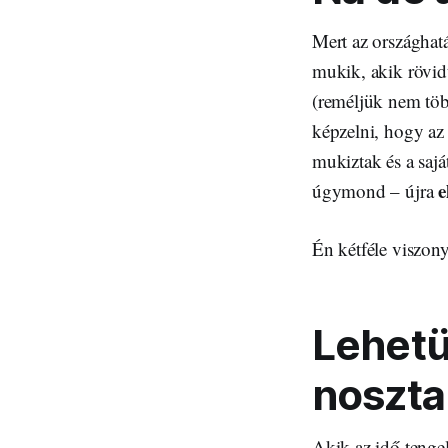
Mert az országhatá
mukik, akik rövidt
(reméljük nem tö
képzelni, hogy az
mukiztak és a sajá
e
úgymond – újra
Én kétféle viszony
Lehetü
noszta
Akik az idő tenge