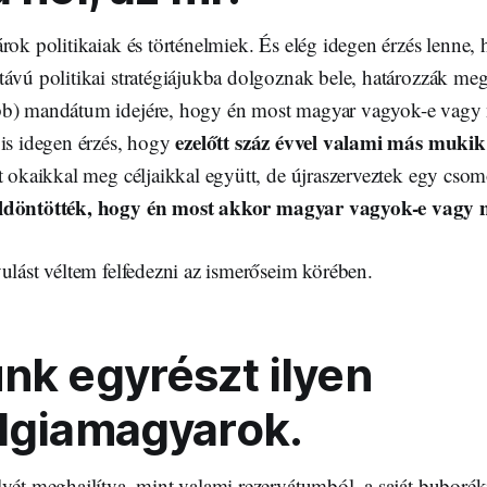
rok politikaiak és történelmiek. És elég idegen érzés lenne,
ávú politikai stratégiájukba dolgoznak bele, határozzák meg
bb) mandátum idejére, hogy én most magyar vagyok-e vagy
ezelőtt száz évvel valami más mukik
 is idegen érzés, hogy
t okaikkal meg céljaikkal együtt, de újraszerveztek egy cso
ldöntötték, hogy én most akkor magyar vagyok-e vagy
ulást véltem felfedezni az ismerőseim körében.
nk egyrészt ilyen
lgiamagyarok.
lyét meghajlítva, mint valami rezervátumból, a saját buborék