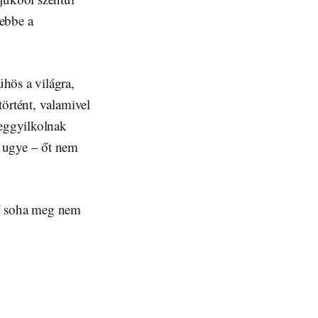
 ebbe a
hös a világra,
örtént, valamivel
eggyilkolnak
– ugye – őt nem
 ő soha meg nem