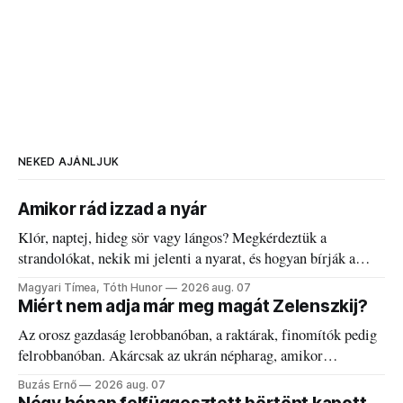
NEKED AJÁNLJUK
Amikor rád izzad a nyár
Klór, naptej, hideg sör vagy lángos? Megkérdeztük a
strandolókat, nekik mi jelenti a nyarat, és hogyan bírják a
kánikulát.
Magyari Tímea, Tóth Hunor
2026 aug. 07
Miért nem adja már meg magát Zelenszkij?
Az orosz gazdaság lerobbanóban, a raktárak, finomítók pedig
felrobbanóban. Akárcsak az ukrán népharag, amikor
elégedetlen vezetőivel.
Buzás Ernő
2026 aug. 07