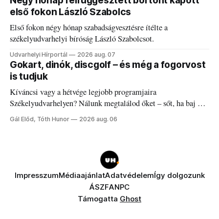
Négy hónap felfüggesztett börtönt kapott
első fokon László Szabolcs
Első fokon négy hónap szabadságvesztésre ítélte a
székelyudvarhelyi bíróság László Szabolcsot.
Udvarhelyi Hírportál
2026 aug. 07
Gokart, dinók, discgolf – és még a fogorvost
is tudjuk
Kíváncsi vagy a hétvége legjobb programjaira
Székelyudvarhelyen? Nálunk megtalálod őket – sőt, ha baj van
a fogaddal, a fogorvosi ügyeletet is!
Gál Előd, Tóth Hunor
2026 aug. 06
Impresszum
Médiaajánlat
Adatvédelem
Így dolgozunk
ÁSZF
ANPC
Támogatta
Ghost