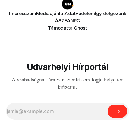
Impresszum
Médiaajánlat
Adatvédelem
Így dolgozunk
ÁSZF
ANPC
Támogatta
Ghost
Udvarhelyi Hírportál
A szabadságnak ára van. Senki sem fogja helyetted
kifizetni.