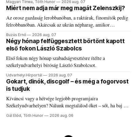
Magyari Tímea, Tóth Hunor
2026 aug. 07
Miért nem adja már meg magát Zelenszkij?
Az orosz gazdaság lerobbanóban, a raktárak, finomítók pedig
felrobbanóban. Akárcsak az ukrán népharag, amikor
elégedetlen vezetőivel.
Buzás Ernő
2026 aug. 07
Négy hónap felfüggesztett börtönt kapott
első fokon László Szabolcs
Első fokon négy hónap szabadságvesztésre ítélte a
székelyudvarhelyi bíróság László Szabolcsot.
Udvarhelyi Hírportál
2026 aug. 07
Gokart, dinók, discgolf – és még a fogorvost
is tudjuk
Kíváncsi vagy a hétvége legjobb programjaira
Székelyudvarhelyen? Nálunk megtalálod őket – sőt, ha baj van
a fogaddal, a fogorvosi ügyeletet is!
Gál Előd, Tóth Hunor
2026 aug. 06