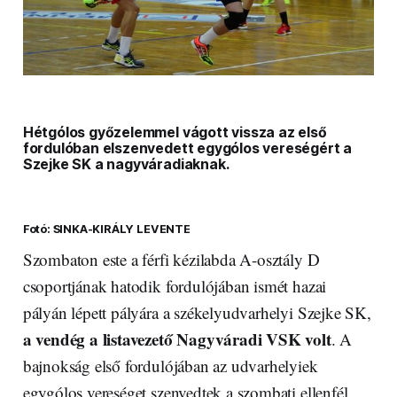
Hétgólos győzelemmel vágott vissza az első
fordulóban elszenvedett egygólos vereségért a
Szejke SK a nagyváradiaknak.
Fotó: SINKA-KIRÁLY LEVENTE
Szombaton este a férfi kézilabda A-osztály D
csoportjának hatodik fordulójában ismét hazai
pályán lépett pályára a székelyudvarhelyi Szejke SK,
a vendég a listavezető Nagyváradi VSK volt
. A
bajnokság első fordulójában az udvarhelyiek
egygólos vereséget szenvedtek a szombati ellenfél