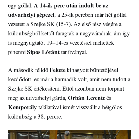
A 14-ik perc után indult be az
egy góllal.
udvarhelyi gépezet
, a 25-ik percben már hét góllal
vezetett a Szejke SK (15-7). Az első rész végére a
különbségből kettőt faragtak a nagyváradiak, ám így
is megnyugtató, 19–14-es vezetéssel mehettek
Sipos Lóránt
pihenni
tanítványai.
Fekete
A második félidő
kihagyott bűntetőjével
kezdődött, ez már a harmadik volt, amit nem tudott a
Szejke SK értékesíteni. Ettől azonban nem torpant
Orbán Levente
meg az udvarhelyi gárda,
és
Komporály
találatával ismét visszaállt a hétgólos
különbség a 38. percre.