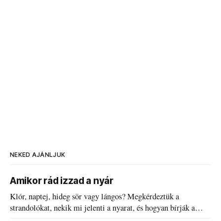
NEKED AJÁNLJUK
Amikor rád izzad a nyár
Klór, naptej, hideg sör vagy lángos? Megkérdeztük a
strandolókat, nekik mi jelenti a nyarat, és hogyan bírják a
kánikulát.