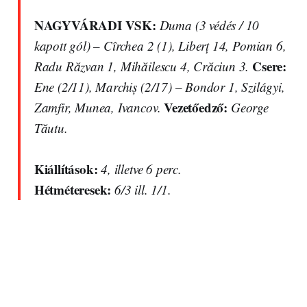
NAGYVÁRADI VSK:
Duma (3 védés / 10
kapott gól) – Cîrchea 2 (1), Liberț 14, Pomian 6,
Csere:
Radu Răzvan 1, Mihăilescu 4, Crăciun 3.
Ene (2/11), Marchiș (2/17) – Bondor 1, Szilágyi,
Vezetőedző:
Zamfir, Munea, Ivancov.
George
Tăutu.
Kiállítások:
4, illetve 6 perc.
Hétméteresek:
6/3 ill. 1/1.