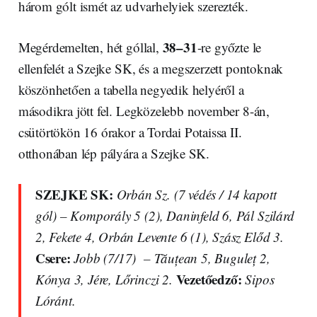
három gólt ismét az udvarhelyiek szerezték.
38–31
Megérdemelten, hét góllal,
-re győzte le
ellenfelét a Szejke SK, és a megszerzett pontoknak
köszönhetően a tabella negyedik helyéről a
másodikra jött fel. Legközelebb november 8-án,
csütörtökön 16 órakor a Tordai Potaissa II.
otthonában lép pályára a Szejke SK.
SZEJKE SK:
Orbán Sz. (7 védés / 14 kapott
gól) – Komporály 5 (2), Daninfeld 6, Pál Szilárd
2, Fekete 4, Orbán Levente 6 (1), Szász Előd 3.
Csere:
Jobb (7/17) – Tăuțean 5, Buguleț 2,
Vezetőedző:
Kónya 3, Jére, Lőrinczi 2.
Sipos
Lóránt.