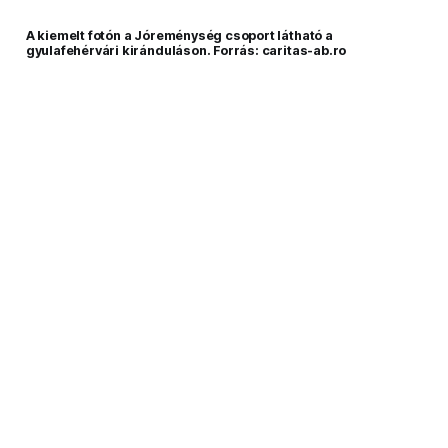
A kiemelt fotón a
Jóreménység csoport
látható a
gyulafehérvári kiránduláson. Forrás: caritas-ab.ro