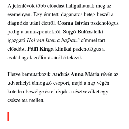
A jelenlévők több előadást hallgathatnak meg az
eseményen. Egy érintett, daganatos beteg beszél a
Cosma István
diagnózis utáni életről,
pszichológus
Sajgó Balázs
pedig a támaszpontokról.
lelki
igazgató
Hol van Isten a bajban?
címmel tart
Pálfi Kinga
előadást,
klinikai pszichológus a
családtagok erőforrásairól értekezik.
András Anna Mária
Illetve bemutatkozik
révén az
udvarhelyi támogató csoport, majd a nap végén
kötetlen beszélgetésre hívják a résztvevőket egy
csésze tea mellett.