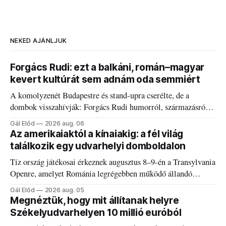
NEKED AJÁNLJUK
Forgács Rudi: ezt a balkáni, román–magyar
kevert kultúrát sem adnám oda semmiért
A komolyzenét Budapestre és stand-upra cserélte, de a
dombok visszahívják: Forgács Rudi humorról, származásról
és határokról.
Gál Előd
2026 aug. 06
Az amerikaiaktól a kínaiakig: a fél világ
találkozik egy udvarhelyi domboldalon
Tíz ország játékosai érkeznek augusztus 8–9-én a Transylvania
Openre, amelyet Románia legrégebben működő állandó
discgolfpályáján rendeznek meg.
Gál Előd
2026 aug. 05
Megnéztük, hogy mit állítanak helyre
Székelyudvarhelyen 10 millió euróból