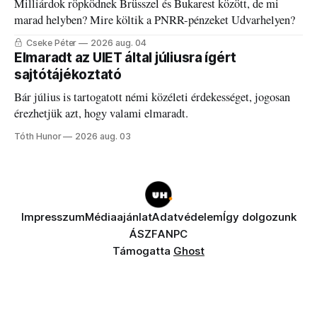
Milliárdok röpködnek Brüsszel és Bukarest között, de mi
marad helyben? Mire költik a PNRR-pénzeket Udvarhelyen?
Cseke Péter
2026 aug. 04
Elmaradt az UIET által júliusra ígért
sajtótájékoztató
Bár július is tartogatott némi közéleti érdekességet, jogosan
érezhetjük azt, hogy valami elmaradt.
Tóth Hunor
2026 aug. 03
Impresszum
Médiaajánlat
Adatvédelem
Így dolgozunk
ÁSZF
ANPC
Támogatta
Ghost