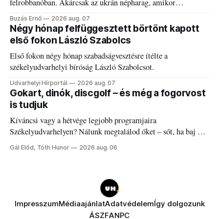
felrobbanóban. Akárcsak az ukrán népharag, amikor
elégedetlen vezetőivel.
Buzás Ernő
2026 aug. 07
Négy hónap felfüggesztett börtönt kapott
első fokon László Szabolcs
Első fokon négy hónap szabadságvesztésre ítélte a
székelyudvarhelyi bíróság László Szabolcsot.
Udvarhelyi Hírportál
2026 aug. 07
Gokart, dinók, discgolf – és még a fogorvost
is tudjuk
Kíváncsi vagy a hétvége legjobb programjaira
Székelyudvarhelyen? Nálunk megtalálod őket – sőt, ha baj van
a fogaddal, a fogorvosi ügyeletet is!
Gál Előd, Tóth Hunor
2026 aug. 06
Impresszum
Médiaajánlat
Adatvédelem
Így dolgozunk
ÁSZF
ANPC