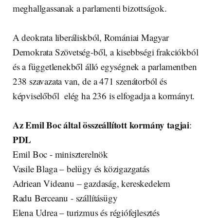
meghallgassanak a parlamenti bizottságok.
A deokrata liberáliskból, Romániai Magyar
Demokrata Szövetség-ből, a kisebbségi frakciókból
és a függetlenekből álló egységnek a parlamentben
238 szavazata van, de a 471 szenátorból és
képviselőből elég ha 236 is elfogadja a kormányt.
Az Emil Boc által összeállított kormány tagjai
:
PDL
Emil Boc - miniszterelnök
Vasile Blaga – belügy és közigazgatás
Adriean Videanu – gazdaság, kereskedelem
Radu Berceanu - szállításügy
Elena Udrea – turizmus és régiófejlesztés