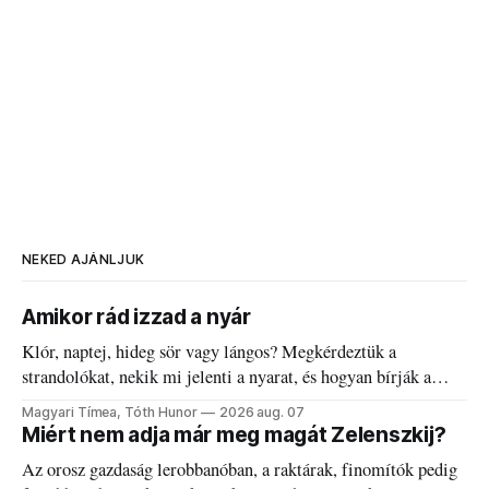
NEKED AJÁNLJUK
Amikor rád izzad a nyár
Klór, naptej, hideg sör vagy lángos? Megkérdeztük a
strandolókat, nekik mi jelenti a nyarat, és hogyan bírják a
kánikulát.
Magyari Tímea, Tóth Hunor
2026 aug. 07
Miért nem adja már meg magát Zelenszkij?
Az orosz gazdaság lerobbanóban, a raktárak, finomítók pedig