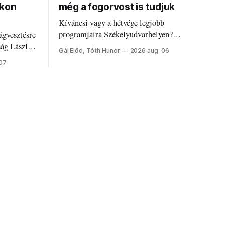
okon
még a fogorvost is tudjuk
Kíváncsi vagy a hétvége legjobb
programjaira Székelyudvarhelyen?
ágvesztésre
Nálunk megtalálod őket – sőt, ha baj van a
ság László
Gál Előd, Tóth Hunor
2026 aug. 06
fogaddal, a fogorvosi ügyeletet is!
 07