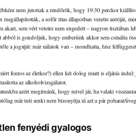
bként nem jutottak a rendőrök, hogy 19:30 perckor kiállíto
egállapították, a sofőr ittas állapotban vezette autóját, me
 akart, sem vért vetetni nem engedett – nagyon tisztában lehe
 abból is gondoljuk, hogy emberünk akkor sem csinálta ös
tőle a jogsiját: már nálatok van – mondhatta, hisz felfüggeszt
ért fontos az életkor?) ellen két dolog miatt is eljárás indul:
utasította az alkoholvizsgálatot.
tunkba azért megírnánk, hogy mivel jár, ha valaki visszautasí
utólag már tuti senki nem bizonyítja rá azt a pár poharat/üveg
len fenyédi gyalogos