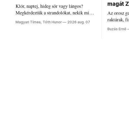
magát Z
Klór, naptej, hideg sör vagy lángos?
Megkérdeztük a strandolókat, nekik mi
Az orosz g
jelenti a nyarat, és hogyan bírják a
raktárak, f
Magyari Tímea, Tóth Hunor
2026 aug. 07
kánikulát.
Akárcsak a
Buzás Ernő
elégedetlen