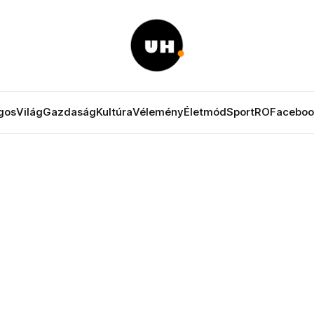
gos
Világ
Gazdaság
Kultúra
Vélemény
Életmód
Sport
RO
Faceboo