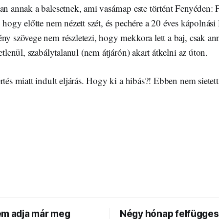
an annak a balesetnek, ami vasárnap este történt Fenyéden: F
, hogy előtte nem nézett szét, és pechére a 20 éves kápolnási P
ny szövege nem részletezi, hogy mekkora lett a baj, csak ann
etlenül, szabálytalanul (nem átjárón) akart átkelni az úton.
rtés miatt indult eljárás. Hogy ki a hibás?! Ebben nem sietett
em adja már meg
Négy hónap felfügges