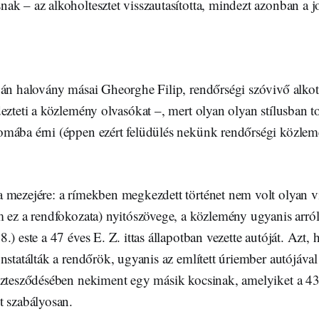
ak – az alkoholtesztet visszautasította, mindezt azonban a 
pán halovány másai Gheorghe Filip, rendőrségi szóvivő alko
ezteti a közlemény olvasókat –, mert olyan olyan stílusban t
mába érni (éppen ezért felüdülés nekünk rendőrségi közlem
 mezejére: a rímekben megkezdett történet nem volt olyan vi
m ez a rendfokozata) nyitószövege, a közlemény ugyanis arró
) este a 47 éves E. Z. ittas állapotban vezette autóját. Azt, h
nstatálták a rendőrök, ugyanis az említett úriember autójáva
sztesződésében nekiment egy másik kocsinak, amelyiket a 43
t szabályosan.