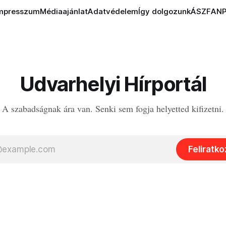
mpresszum
Médiaajánlat
Adatvédelem
Így dolgozunk
ÁSZF
AN
Udvarhelyi Hírportál
A szabadságnak ára van. Senki sem fogja helyetted kifizetni.
Feliratk