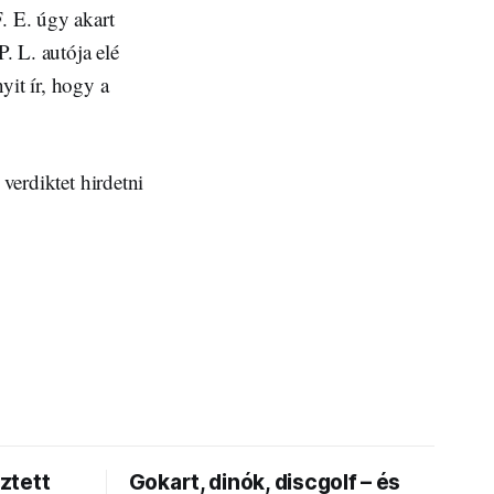
. E. úgy akart
. L. autója elé
yit ír, hogy a
 verdiktet hirdetni
ztett
Gokart, dinók, discgolf – és