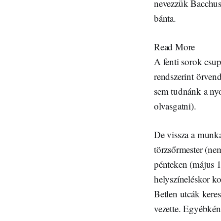
nevezzük Bacchusn
bánta.
Read More
A fenti sorok csu
rendszerint örvend
sem tudnánk a nyo
olvasgatni).
De vissza a munka
törzsőrmester (ne
pénteken (május 18.
helyszíneléskor ko
Betlen utcák kere
vezette. Egyébkén