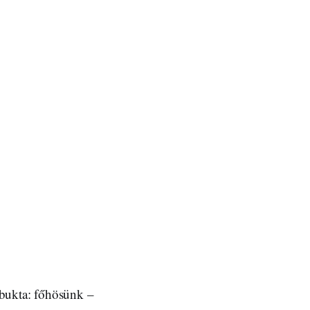
r bukta: főhösünk –