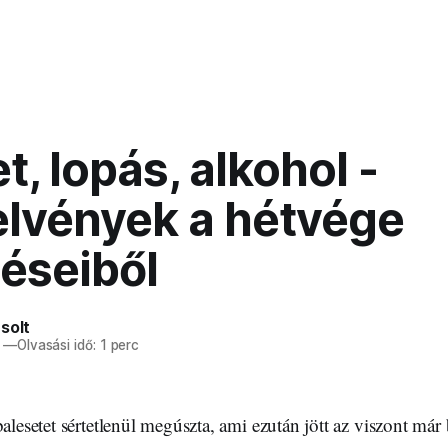
t, lopás, alkohol -
lvények a hétvége
éseiből
solt
—
Olvasási idő: 1 perc
balesetet sértetlenül megúszta, ami ezután jött az viszont má