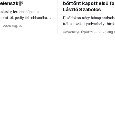
elenszkij?
börtönt kapott első f
László Szabolcs
azdaság lerobbanóban, a
inomítók pedig felrobbanóban.
Első fokon négy hónap szabads
z ukrán népharag, amikor
ítélte a székelyudvarhelyi bíró
2026 aug. 07
 vezetőivel.
Szabolcsot.
Udvarhelyi Hírportál
2026 aug.