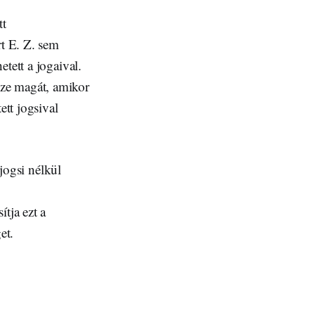
tt
rt E. Z. sem
tett a jogaival.
sze magát, amikor
ett jogsival
 jogsi nélkül
tja ezt a
et.