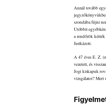
Annál tovább egyé
jegyzőkönyvükben m
szondába fújni nem
Utóbbit egyébként
a rendőrök kérték 
furikázott.
A 47 éves E. Z. (mi
vezetett, és vissza
Jogi kiskapuk rova
vizsgálatot? Mert 
Figyelmet