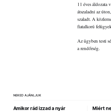
11 éves áldozata v
átszaladni az úton
szaladt. A közlemé
fiatalkorú felügyel
Az ügyben testi sé
a rendőrség.
NEKED AJÁNLJUK
Amikor rád izzad a nyár
Miért n