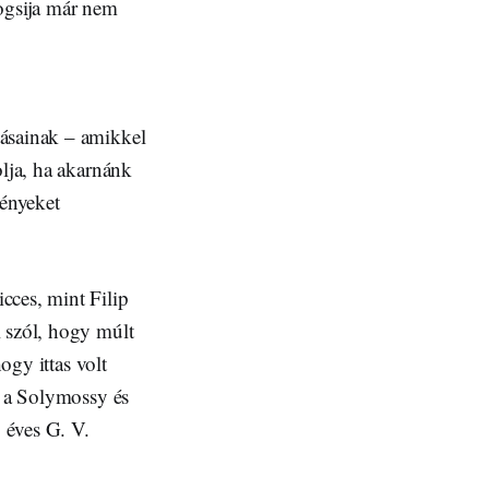
jogsija már nem
tásainak – amikkel
olja, ha akarnánk
ényeket
cces, mint Filip
l szól, hogy múlt
ogy ittas volt
l a Solymossy és
 éves G. V.