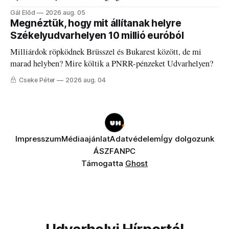
discgolfpályáján rendeznek meg.
Gál Előd
2026 aug. 05
Megnéztük, hogy mit állítanak helyre
Székelyudvarhelyen 10 millió euróból
Milliárdok röpködnek Brüsszel és Bukarest között, de mi
marad helyben? Mire költik a PNRR-pénzeket Udvarhelyen?
Cseke Péter
2026 aug. 04
Impresszum
Médiaajánlat
Adatvédelem
Így dolgozunk
ÁSZF
ANPC
Támogatta
Ghost