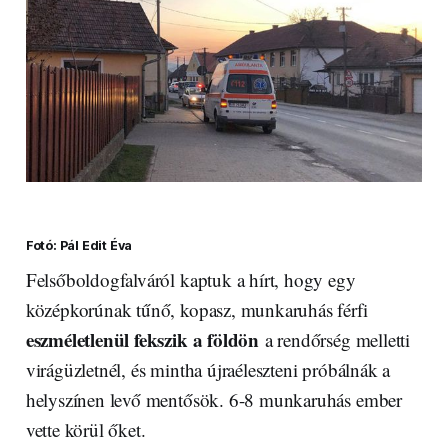
Fotó: Pál Edit Éva
Felsőboldogfalváról kaptuk a hírt, hogy egy
középkorúnak tűnő, kopasz, munkaruhás férfi
eszméletlenül fekszik a földön
a rendőrség melletti
virágüzletnél, és mintha újraéleszteni próbálnák a
helyszínen levő mentősök. 6-8 munkaruhás ember
vette körül őket.