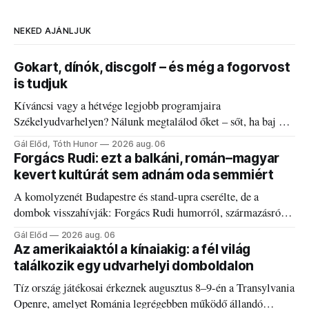
NEKED AJÁNLJUK
Gokart, dínók, discgolf – és még a fogorvost
is tudjuk
Kíváncsi vagy a hétvége legjobb programjaira
Székelyudvarhelyen? Nálunk megtalálod őket – sőt, ha baj van
a fogaddal, a fogorvosi ügyeletet is!
Gál Előd, Tóth Hunor
2026 aug. 06
Forgács Rudi: ezt a balkáni, román–magyar
kevert kultúrát sem adnám oda semmiért
A komolyzenét Budapestre és stand-upra cserélte, de a
dombok visszahívják: Forgács Rudi humorról, származásról
és határokról.
Gál Előd
2026 aug. 06
Az amerikaiaktól a kínaiakig: a fél világ
találkozik egy udvarhelyi domboldalon
Tíz ország játékosai érkeznek augusztus 8–9-én a Transylvania
Openre, amelyet Románia legrégebben működő állandó