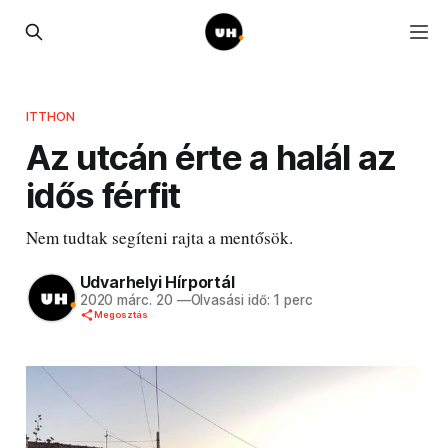
ITTHON
Az utcán érte a halál az
idős férfit
Nem tudtak segíteni rajta a mentősök.
Udvarhelyi Hírportál
2020 márc. 20
—
Olvasási idő: 1 perc
Megosztás