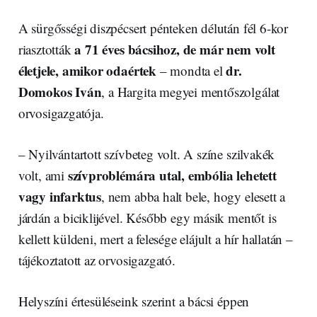
A sürgősségi diszpécsert pénteken délután fél 6-kor
a 71 éves bácsihoz, de már nem volt
riasztották
életjele, amikor odaértek
dr.
– mondta el
Domokos Iván
, a Hargita megyei mentőszolgálat
orvosigazgatója.
– Nyilvántartott szívbeteg volt. A színe szilvakék
szívproblémára utal, embólia lehetett
volt, ami
vagy infarktus
, nem abba halt bele, hogy elesett a
járdán a biciklijével. Később egy másik mentőt is
kellett küldeni, mert a felesége elájult a hír hallatán –
tájékoztatott az orvosigazgató.
Helyszíni értesüléseink szerint a bácsi éppen