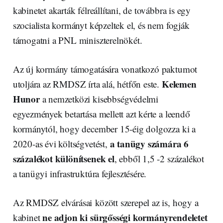
kabinetet akarták félreállítani, de továbbra is egy
szocialista kormányt képzeltek el, és nem fogják
támogatni a PNL miniszterelnökét.
Az új kormány támogatására vonatkozó paktumot
Kelemen
utoljára az RMDSZ írta alá, hétfőn este.
Hunor
a nemzetközi kisebbségvédelmi
egyezmények betartása mellett azt kérte a leendő
kormánytól, hogy december 15-éig dolgozza ki a
a tanügy számára 6
2020-as évi költségvetést,
százalékot különítsenek el
, ebből 1,5 -2 százalékot
a tanügyi infrastruktúra fejlesztésére.
Az RMDSZ elvárásai között szerepel az is, hogy a
ne adjon ki sürgősségi kormányrendeletet
kabinet