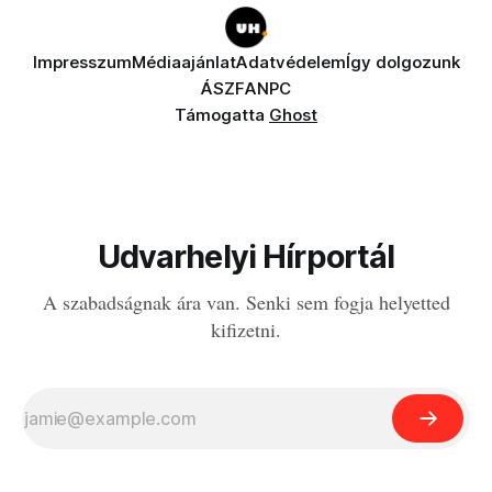
Impresszum
Médiaajánlat
Adatvédelem
Így dolgozunk
ÁSZF
ANPC
Támogatta
Ghost
Udvarhelyi Hírportál
A szabadságnak ára van. Senki sem fogja helyetted
kifizetni.