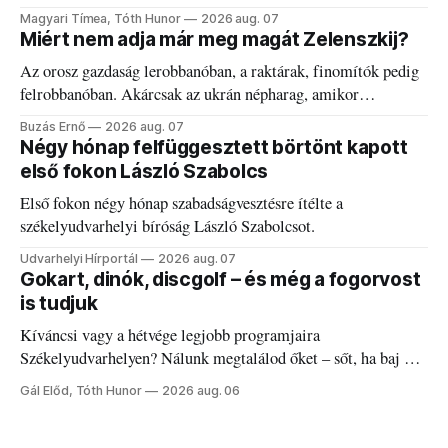
kánikulát.
Magyari Tímea, Tóth Hunor
2026 aug. 07
Miért nem adja már meg magát Zelenszkij?
Az orosz gazdaság lerobbanóban, a raktárak, finomítók pedig
felrobbanóban. Akárcsak az ukrán népharag, amikor
elégedetlen vezetőivel.
Buzás Ernő
2026 aug. 07
Négy hónap felfüggesztett börtönt kapott
első fokon László Szabolcs
Első fokon négy hónap szabadságvesztésre ítélte a
székelyudvarhelyi bíróság László Szabolcsot.
Udvarhelyi Hírportál
2026 aug. 07
Gokart, dinók, discgolf – és még a fogorvost
is tudjuk
Kíváncsi vagy a hétvége legjobb programjaira
Székelyudvarhelyen? Nálunk megtalálod őket – sőt, ha baj van
a fogaddal, a fogorvosi ügyeletet is!
Gál Előd, Tóth Hunor
2026 aug. 06