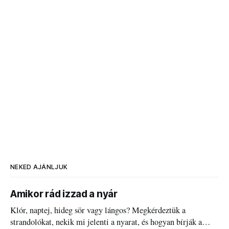
NEKED AJÁNLJUK
Amikor rád izzad a nyár
Klór, naptej, hideg sör vagy lángos? Megkérdeztük a
strandolókat, nekik mi jelenti a nyarat, és hogyan bírják a