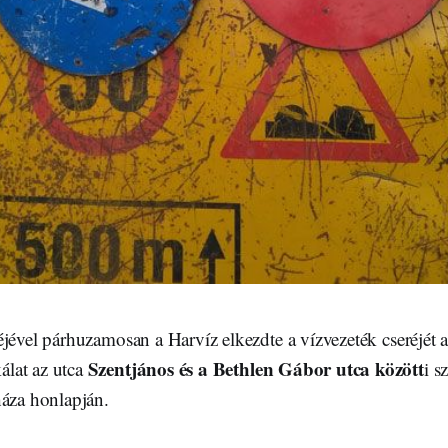
jével párhuzamosan a Harvíz elkezdte a vízvezeték cseréjét 
Szentjános és a Bethlen Gábor utca között
álat az utca
i s
háza honlapján.