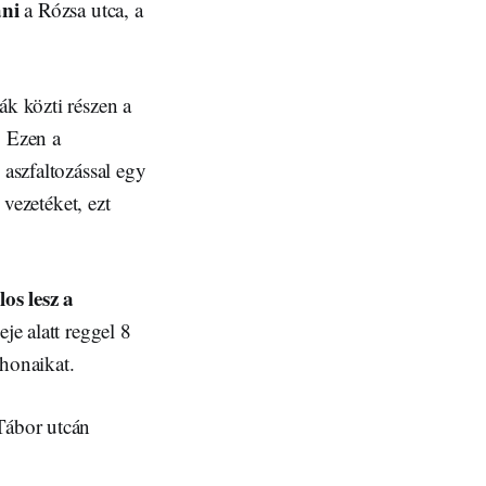
ani
a Rózsa utca, a
ák közti részen a
. Ezen a
 aszfaltozással egy
 vezetéket, ezt
os lesz a
je alatt reggel 8
thonaikat.
Tábor utcán