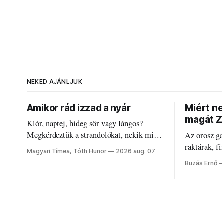
NEKED AJÁNLJUK
Amikor rád izzad a nyár
Miért n
magát Z
Klór, naptej, hideg sör vagy lángos?
Megkérdeztük a strandolókat, nekik mi
Az orosz g
jelenti a nyarat, és hogyan bírják a
raktárak, f
Magyari Tímea, Tóth Hunor
2026 aug. 07
kánikulát.
Akárcsak a
Buzás Ernő
elégedetlen