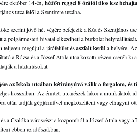
hétfőn reggel 8 órától tilos lesz behajt
ésére október 14-én,
tjános utca felől a Szentimre utcába.
ke szerint jövő hét végére befejezik a Kút és Szentjános utc
t a polgármesteri hivatal elkezdheti a burkolat helyreállítását
n
aszfalt kerül
teljesen megújul a járófelület és
a helyére. Az
tató a Rózsa és a József Attila utca közötti részen cseréli ki a
tatják a háztartásokat.
az Iskola utcában
kétirányúvá válik a forgalom, és til
jére
eljes hosszában. Az érintett utcarészek lakói a munkálatok ide
 óra után tudják gépjárművel megközelíteni vagy elhagyni ot
és a Csalóka városrészt a központból a József Attila vagy a 
teni ebben az időszakban.