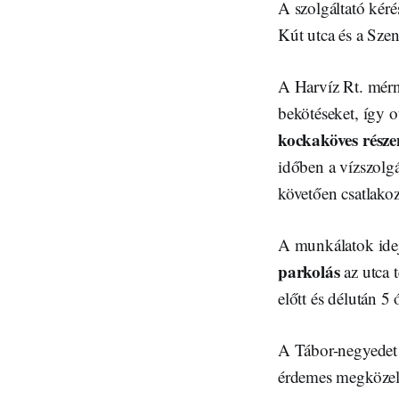
A szolgáltató kér
Kút utca és a Szen
A Harvíz Rt. mérnö
bekötéseket, így ot
kockaköves része
időben a vízszolgál
követően csatlakoz
A munkálatok ide
parkolás
az utca t
előtt és délután 5
A Tábor-negyedet 
érdemes megközelí