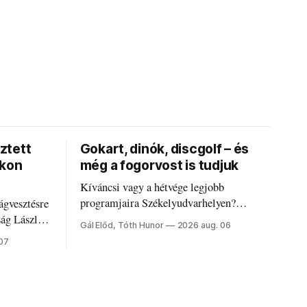
ztett
Gokart, dinók, discgolf – és
okon
még a fogorvost is tudjuk
Kíváncsi vagy a hétvége legjobb
programjaira Székelyudvarhelyen?
ágvesztésre
Nálunk megtalálod őket – sőt, ha baj van a
ság László
Gál Előd, Tóth Hunor
2026 aug. 06
fogaddal, a fogorvosi ügyeletet is!
 07