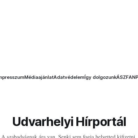
mpresszum
Médiaajánlat
Adatvédelem
Így dolgozunk
ÁSZF
AN
Udvarhelyi Hírportál
A szabadságnak ára van. Senki sem fogja helyetted kifizetni.