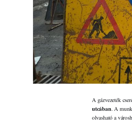
A gázvezeték cseré
utcában
. A munk
olvasható a város