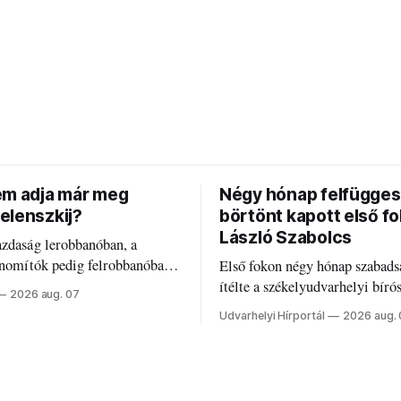
em adja már meg
Négy hónap felfügges
elenszkij?
börtönt kapott első f
László Szabolcs
azdaság lerobbanóban, a
inomítók pedig felrobbanóban.
Első fokon négy hónap szabads
z ukrán népharag, amikor
ítélte a székelyudvarhelyi bíró
2026 aug. 07
 vezetőivel.
Szabolcsot.
Udvarhelyi Hírportál
2026 aug.