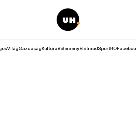
gos
Világ
Gazdaság
Kultúra
Vélemény
Életmód
Sport
RO
Faceboo