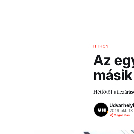
ITTHON
Az egy
másik 
Hétfőtől útlezárá
Udvarhelyi
2019 okt. 13
Megosztás