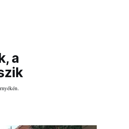
k, a
szik
örnyékén.