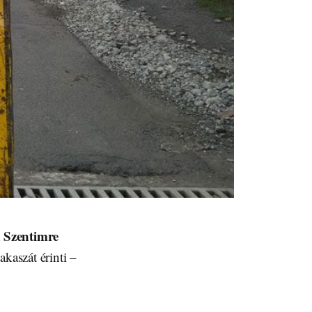
Szentimre
a
zakaszát érinti –