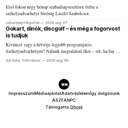
Első fokon négy hónap szabadságvesztésre ítélte a
székelyudvarhelyi bíróság László Szabolcsot.
Udvarhelyi Hírportál
2026 aug. 07
Gokart, dinók, discgolf – és még a fogorvost
is tudjuk
Kíváncsi vagy a hétvége legjobb programjaira
Székelyudvarhelyen? Nálunk megtalálod őket – sőt, ha baj van
a fogaddal, a fogorvosi ügyeletet is!
Gál Előd, Tóth Hunor
2026 aug. 06
Impresszum
Médiaajánlat
Adatvédelem
Így dolgozunk
ÁSZF
ANPC
Támogatta
Ghost