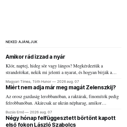
NEKED AJÁNLJUK
Amikor rád izzad a nyár
Klór, naptej, hideg sör vagy lángos? Megkérdeztük a
strandolókat, nekik mi jelenti a nyarat, és hogyan bírják a
kánikulát.
Magyari Tímea, Tóth Hunor
2026 aug. 07
Miért nem adja már meg magát Zelenszkij?
Az orosz gazdaság lerobbanóban, a raktárak, finomítók pedig
felrobbanóban. Akárcsak az ukrán népharag, amikor
elégedetlen vezetőivel.
Buzás Ernő
2026 aug. 07
Négy hónap felfüggesztett börtönt kapott
első fokon László Szabolcs