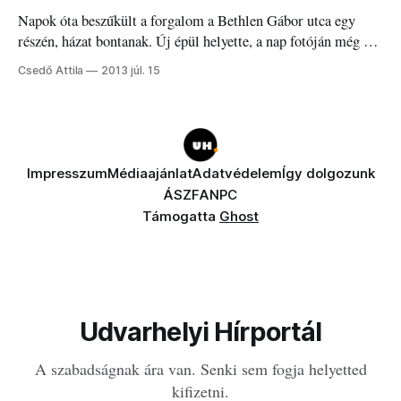
új, galvanizált fémből készült darabok kerültek ezek helyére,
Napok óta beszűkült a forgalom a Bethlen Gábor utca egy
melyek nem mindenkinek nyerték el a tetszését.
részén, házat bontanak. Új épül helyette, a nap fotóján még a
régi látható. Közel egy hete, hogy beszűkült az autósok tere a
Csedő Attila
2013 júl. 15
Bethlen Gábor utca egy részén, ahol átalakítási munkálatok
miatt zárták le az utca egy szakaszát, és még egy
Impresszum
Médiaajánlat
Adatvédelem
Így dolgozunk
ÁSZF
ANPC
Támogatta
Ghost
Udvarhelyi Hírportál
A szabadságnak ára van. Senki sem fogja helyetted
kifizetni.