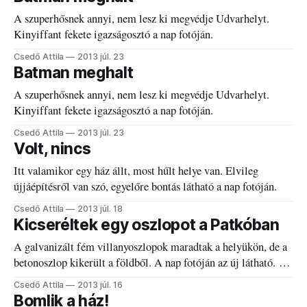
A szuperhősnek annyi, nem lesz ki megvédje Udvarhelyt.
Kinyiffant fekete igazságosztó a nap fotóján.
Csedő Attila
2013 júl. 23
Batman meghalt
A szuperhősnek annyi, nem lesz ki megvédje Udvarhelyt.
Kinyiffant fekete igazságosztó a nap fotóján.
Csedő Attila
2013 júl. 23
Volt, nincs
Itt valamikor egy ház állt, most hűlt helye van. Elvileg
újjáépítésről van szó, egyelőre bontás látható a nap fotóján.
Csedő Attila
2013 júl. 18
Kicseréltek egy oszlopot a Patkóban
A galvanizált fém villanyoszlopok maradtak a helyükön, de a
betonoszlop kikerült a földből. A nap fotóján az új látható. A
Patkó felújítási munkálatainak közepette több mindent
Csedő Attila
2013 júl. 16
átalakítottak a téren, így villanyoszlopok is tűntek el, illetve
Bomlik a ház!