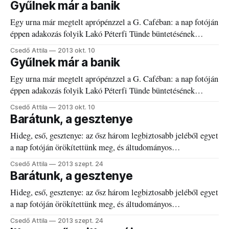
Gyűlnek már a banik
Egy urna már megtelt aprópénzzel a G. Caféban: a nap fotóján
éppen adakozás folyik Lakó Péterfi Tünde büntetésének
kifizetésére.
Csedő Attila
2013 okt. 10
Gyűlnek már a banik
Egy urna már megtelt aprópénzzel a G. Caféban: a nap fotóján
éppen adakozás folyik Lakó Péterfi Tünde büntetésének
kifizetésére.
Csedő Attila
2013 okt. 10
Barátunk, a gesztenye
Hideg, eső, gesztenye: az ősz három legbiztosabb jeléből egyet
a nap fotóján örökítettünk meg, és áltudományos
pontatlansággal tálaljuk. Egészségünkre! A vadgesztenye
Csedő Attila
2013 szept. 24
(Aesculus hippocastanum), szeptember közepén érik, kiválóan
Barátunk, a gesztenye
alkalmas általunk nem kedvelt emberek vagy autók
Hideg, eső, gesztenye: az ősz három legbiztosabb jeléből egyet
megdobálására. Szurós burka is tökéletesen használható a
a nap fotóján örökítettünk meg, és áltudományos
mostanában amúgy is gyakori tüntetéseken mások
pontatlansággal tálaljuk. Egészségünkre! A vadgesztenye
szurkálására. Közeli rokona
Csedő Attila
2013 szept. 24
(Aesculus hippocastanum), szeptember közepén érik, kiválóan