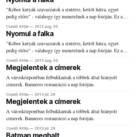
"Kóbor kutyák szavazzatok a sintérre, kettőt hátra, egyet
pedig előre" - valahogy így menetelnek a nap fotóján. Ez a
sokszor négylábú banda ma vidáman szaladgált fel-alá a
Csedő Attila
2013 aug. 05
városban, többen is jelezték, hogy találkoztak velük. A falkába
Nyomul a falka
verődött, feltételezhetően kóbor kutyák a közlekedési
"Kóbor kutyák szavazzatok a sintérre, kettőt hátra, egyet
szabályokat betartva, a járdán caplattak, látszólag
pedig előre" - valahogy így menetelnek a nap fotóján. Ez a
sokszor négylábú banda ma vidáman szaladgált fel-alá a
Csedő Attila
2013 aug. 05
városban, többen is jelezték, hogy találkoztak velük. A falkába
Megjelentek a címerek
verődött, feltételezhetően kóbor kutyák a közlekedési
A városközpontban felbukkantak a többek által hiányolt
szabályokat betartva, a járdán caplattak, látszólag
címerek. Banneres restauráció a nap fotóján.
Csedő Attila
2013 júl. 29
Megjelentek a címerek
A városközpontban felbukkantak a többek által hiányolt
címerek. Banneres restauráció a nap fotóján.
Csedő Attila
2013 júl. 29
Batman meghalt