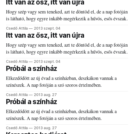
Itt van az ősz, itt van újra
alkalmas általunk nem kedvelt emberek vagy autók
Hogy szép vagy sem teneked, azt te döntöd el, de a nap fotóján
megdobálására. Szurós burka is tökéletesen használható a
is látható, hogy egyre inkább megérkezik a hűvös, esős évszak.
mostanában amúgy is gyakori tüntetéseken mások
szurkálására. Közeli rokona
Csedő Attila
2013 szept. 04
Itt van az ősz, itt van újra
Hogy szép vagy sem teneked, azt te döntöd el, de a nap fotóján
is látható, hogy egyre inkább megérkezik a hűvös, esős évszak.
Csedő Attila
2013 szept. 04
Próbál a színház
Elkezdődött az új évad a színházban, deszkákon vannak a
színészek. A nap fotóján a szó szoros értelmében.
Csedő Attila
2013 aug. 27
Próbál a színház
Elkezdődött az új évad a színházban, deszkákon vannak a
színészek. A nap fotóján a szó szoros értelmében.
Csedő Attila
2013 aug. 27